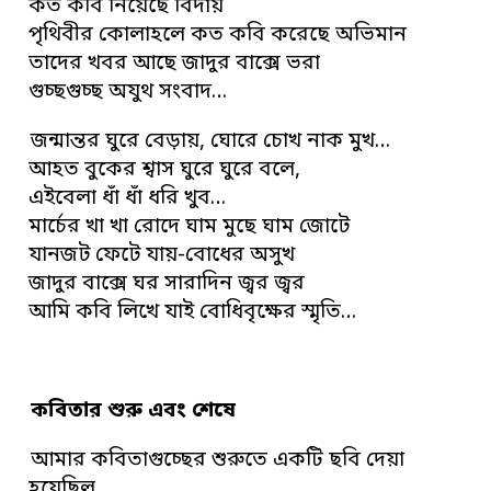
কত কবি নিয়েছে বিদায়
পৃথিবীর কোলাহলে কত কবি করেছে অভিমান
তাদের খবর আছে জাদুর বাক্সে ভরা
গুচ্ছগুচ্ছ অযুথ সংবাদ…
জন্মান্তর ঘুরে বেড়ায়, ঘোরে চোখ নাক মুখ…
আহত বুকের শ্বাস ঘুরে ঘুরে বলে,
এইবেলা ধাঁ ধাঁ ধরি খুব…
মার্চের খা খা রোদে ঘাম মুছে ঘাম জোটে
যানজট ফেটে যায়-বোধের অসুখ
জাদুর বাক্সে ঘর সারাদিন জ্বর জ্বর
আমি কবি লিখে যাই বোধিবৃক্ষের স্মৃতি…
কবিতার শুরু এবং শেষে
আমার কবিতাগুচ্ছের শুরুতে একটি ছবি দেয়া
হয়েছিল