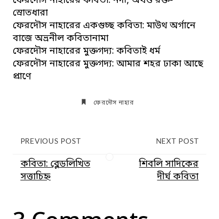
ফেরদৌস নাহারের কবিতা: নদী, অখণ্ড রক্ত-
স্রোতধারা
ফেরদৌস নাহারের একগুচ্ছ কবিতা: মাউথ অর্গানে
বাজে অভ্রনীল কবিতানামা
ফেরদৌস নাহারের মুক্তগদ্য: কবিতাই ধর্ম
ফেরদৌস নাহারের মুক্তগদ্য: আমার শহর ঢাকা আছে
প্রাণে
ফেরদৌস নাহার
PREVIOUS POST
NEXT POST
কবিতা: ব্লেডলিখিত
শিবলি সাদিকের
সত্তাচিহ্ন
দীর্ঘ কবিতা