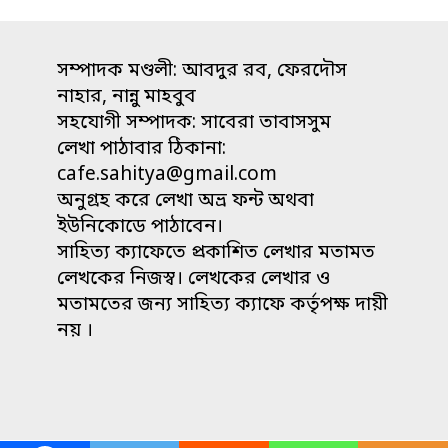
সম্পাদক মণ্ডলী: আবদুর রব, ফেরদৌস
নাহার, নান্নু মাহবুব
সহযোগী সম্পাদক: সাবেরা তাবাসসুম
লেখা পাঠাবার ঠিকানা:
cafe.sahitya@gmail.com
অনুগ্রহ করে লেখা অভ্র ফন্ট অথবা
ইউনিকোডে পাঠাবেন।
সাহিত্য ক্যাফেতে প্রকাশিত লেখার মতামত
লেখকের নিজস্ব। লেখকের লেখার ও
মতামতের জন্য সাহিত্য ক্যাফে কর্তৃপক্ষ দায়ী
নয় ।