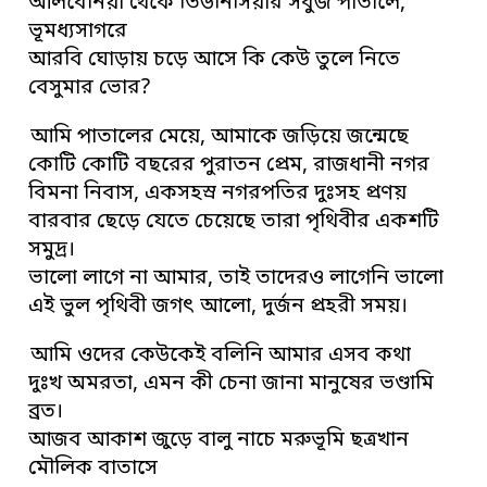
আলবেনিয়া থেকে তিউনিসিয়ার সবুজ পাতালে,
ভূমধ্যসাগরে
আরবি ঘোড়ায় চড়ে আসে কি কেউ তুলে নিতে
বেসুমার ভোর?
আমি পাতালের মেয়ে, আমাকে জড়িয়ে জন্মেছে
কোটি কোটি বছরের পুরাতন প্রেম, রাজধানী নগর
বিমনা নিবাস, একসহস্র নগরপতির দুঃসহ প্রণয়
বারবার ছেড়ে যেতে চেয়েছে তারা পৃথিবীর একশটি
সমুদ্র।
ভালো লাগে না আমার, তাই তাদেরও লাগেনি ভালো
এই ভুল পৃথিবী জগৎ আলো, দুর্জন প্রহরী সময়।
আমি ওদের কেউকেই বলিনি আমার এসব কথা
দুঃখ অমরতা, এমন কী চেনা জানা মানুষের ভণ্ডামি
ব্রত।
আজব আকাশ জুড়ে বালু নাচে মরুভূমি ছত্রখান
মৌলিক বাতাসে