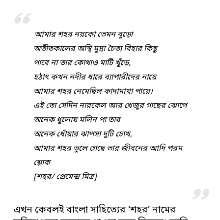
আমার শহর নয়কো তেমন বুড়ো
অতীতকালের অস্থি মুদ্রা চৈত্য বিহার কিছু
পাবে না তার কোথাও মাটি খুঁড়ে,
হঠাৎ কখন নদীর ধারে ব্যাপারীদের নায়ে
আমার শহর নেমেছিল কাদামাখা পায়ে।
এই তো সেদিন নারকেল আর খেজুর গাছের ঝোপে
অনেক ধুলোয় মলিন পা তার
অনেক ধোঁয়ার ঝাপসা দুটি চোখ,
আমার শহর ভুলে গেছে তার জীবনের আদি পরম
শ্লোক
[শহর/ প্রেমেন্দ্র মিত্র]
এখন কেবলই বাংলা সাহিত্যের ‘শহর’ নামের