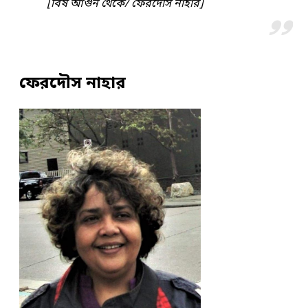
[বিষ আগুন থেকে/ ফেরদৌস নাহার]
ফেরদৌস নাহার