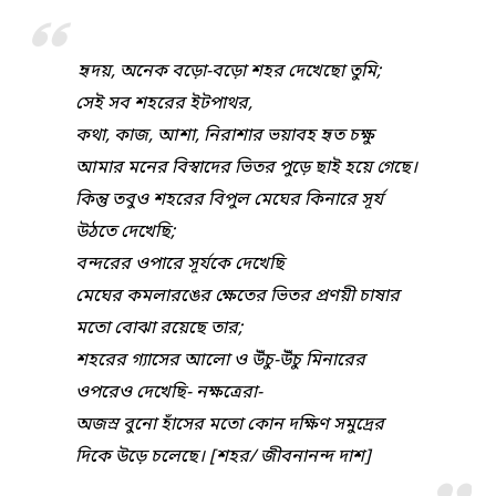
হৃদয়, অনেক বড়ো-বড়ো শহর দেখেছো তুমি;
সেই সব শহরের ইটপাথর,
কথা, কাজ, আশা, নিরাশার ভয়াবহ হৃত চক্ষু
আমার মনের বিস্বাদের ভিতর পুড়ে ছাই হয়ে গেছে।
কিন্তু তবুও শহরের বিপুল মেঘের কিনারে সূর্য
উঠতে দেখেছি;
বন্দরের ওপারে সূর্যকে দেখেছি
মেঘের কমলারঙের ক্ষেতের ভিতর প্রণয়ী চাষার
মতো বোঝা রয়েছে তার;
শহরের গ্যাসের আলো ও উঁচু-উঁচু মিনারের
ওপরেও দেখেছি- নক্ষত্রেরা-
অজস্র বুনো হাঁসের মতো কোন দক্ষিণ সমুদ্রের
দিকে উড়ে চলেছে। [শহর/ জীবনানন্দ দাশ]