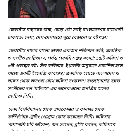
ফেরদৌস নাহারের জন্ম, বেড়ে ওঠা সবই বাংলাদেশের রাজধানী
ঢাকাতে। নেশা, দেশ-দেশান্তরে ঘুরে বেড়ানো ও বইপড়া।
ফেরদৌস নাহার বাংলা ভাষার একজন শক্তিমান কবি, প্রাবন্ধিক
ও সংগীত রচয়িতা। এ পর্যন্ত প্রকাশিত গ্রন্থ সংখ্যা: ১৫টি কবিতা ও
৩টি প্রবন্ধের বই। তাঁর কবিতার ইংরেজি অনুবাদে প্রকাশিত হতে
যাচ্ছে একটি ইংরেজি কাব্যগ্রন্থ। প্রকাশিত হয়েছে বাংলাদেশ ও
ভারত থেকে অসংখ্য যৌথ কবিতা সংকলন। বাংলাদেশের ব্যান্ড
সংগীতের দল ‘মাইলস’-এর অনেকগুলো জনপ্রিয় গানের
রচয়িতা তিনি।
ঢাকা বিশ্ববিদ্যালয় থেকে স্নাতকোত্তর ও কানাডা থেকে
কম্পিউটার ট্রেনিং প্রোগ্রাম কোর্স করেছেন তিনি। কবিতার
পাশাপাশি ছবি আঁকেন, গান লেখেন, ব্লগিং করেন, কফিশপে