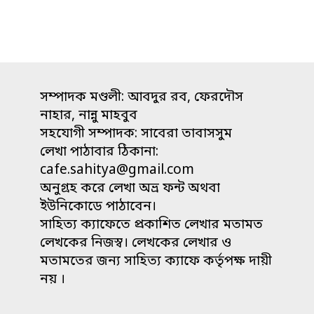
সম্পাদক মণ্ডলী: আবদুর রব, ফেরদৌস
নাহার, নান্নু মাহবুব
সহযোগী সম্পাদক: সাবেরা তাবাসসুম
লেখা পাঠাবার ঠিকানা:
cafe.sahitya@gmail.com
অনুগ্রহ করে লেখা অভ্র ফন্ট অথবা
ইউনিকোডে পাঠাবেন।
সাহিত্য ক্যাফেতে প্রকাশিত লেখার মতামত
লেখকের নিজস্ব। লেখকের লেখার ও
মতামতের জন্য সাহিত্য ক্যাফে কর্তৃপক্ষ দায়ী
নয় ।