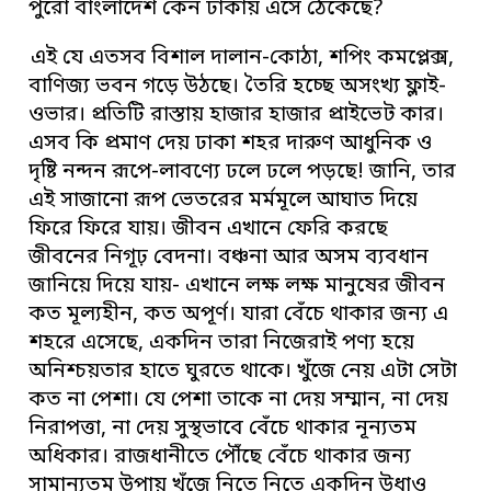
পুরো বাংলাদেশ কেন ঢাকায় এসে ঠেকেছে?
এই যে এতসব বিশাল দালান-কোঠা, শপিং কমপ্লেক্স,
বাণিজ্য ভবন গড়ে উঠছে। তৈরি হচ্ছে অসংখ্য ফ্লাই-
ওভার। প্রতিটি রাস্তায় হাজার হাজার প্রাইভেট কার।
এসব কি প্রমাণ দেয় ঢাকা শহর দারুণ আধুনিক ও
দৃষ্টি নন্দন রূপে-লাবণ্যে ঢলে ঢলে পড়ছে! জানি, তার
এই সাজানো রূপ ভেতরের মর্মমূলে আঘাত দিয়ে
ফিরে ফিরে যায়। জীবন এখানে ফেরি করছে
জীবনের নিগূঢ় বেদনা। বঞ্চনা আর অসম ব্যবধান
জানিয়ে দিয়ে যায়- এখানে লক্ষ লক্ষ মানুষের জীবন
কত মূল্যহীন, কত অপূর্ণ। যারা বেঁচে থাকার জন্য এ
শহরে এসেছে, একদিন তারা নিজেরাই পণ্য হয়ে
অনিশ্চয়তার হাতে ঘুরতে থাকে। খুঁজে নেয় এটা সেটা
কত না পেশা। যে পেশা তাকে না দেয় সম্মান, না দেয়
নিরাপত্তা, না দেয় সুস্থভাবে বেঁচে থাকার নূন্যতম
অধিকার। রাজধানীতে পৌঁছে বেঁচে থাকার জন্য
সামান্যতম উপায় খুঁজে নিতে নিতে একদিন উধাও