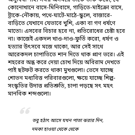
অসুবিধা নাই। সময় অসময়ে তাকে তাক করো, যে
কোনোখানে বাসে-মিনিবাসে, গাড়িতে-মাইক্রো বাসে,
ট্রাকে-নৌকায়, পথে-ঘাটে-মাঠে-স্কুলে, বাজারে-
বাড়িতে যেখানে যেভাবে খুশি, একা বা গণ ধর্ষণে
মাতো। এসবের বিচার হবে না, প্রতিরোধের চেষ্টা হবে
না। কাজেই একদল খাও-দাও-ফুর্তি করো, ধর্ষণ ও
হত্যার উৎসবে মজে থাকো, আর সেই সাথে
আরেকদল চাপাতিতে শান দিতে থাক প্রাণ ভরে। এই
শহরের অন্ধ করে দেয়া চোখ দিয়ে অবিরাম দেখতে
পাই ছটফট করতে থাকা মুখগুলো। ভেসে যাচ্ছে
শোভন মধ্যবিত্ত পরিবারগুলো, ক্ষয়ে যাচ্ছে শিল্প-
সংস্কৃতির উদাত্ত প্রতিশ্রুতি, চাপা পড়ছে সৎ মহৎ
মানবিক শব্দগুলো।
তবু হঠাৎ আসে যখন পাতা ঝরার দিন,
দমকা হাওয়া থেকে থেকে