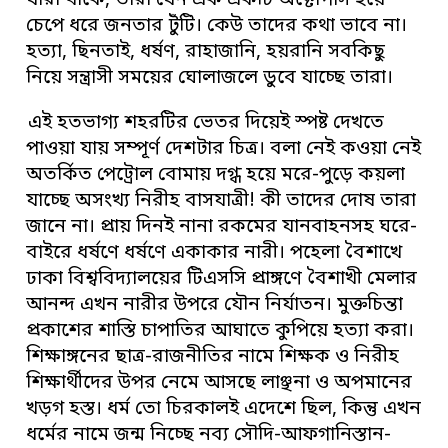
যারা থাকে, তারা যেন এক একটি অক্টোপাস হয়ে
চেপে ধরে জনতার টুঁটি। কেউ তাদের কথা ভাবে না।
হত্যা, ছিনতাই, ধর্ষণ, রাহাজানি, হয়রানি সবকিছু
নিয়ে সন্ত্রাসী সময়ের ঘোলাজলে ডুবে যাচ্ছে তারা।
এই হতভাগ্য শহরটির ভেতর দিয়েই স্পষ্ট দেখতে
পাওয়া যায় সম্পূর্ণ দেশটার চিত্র। বলা নেই কওয়া নেই
অতর্কিত পেট্রোল বোমায় দগ্ধ হয়ে মরে-পুড়ে কয়লা
যাচ্ছে অসংখ্য নিরীহ বাসযাত্রী! কী তাদের দোষ তারা
জানে না। প্রায় দিনই নানা রকমের যানবাহনসহ ঘরে-
বাইরে ধর্ষণে ধর্ষণে একাকার নারী। পহেলা বৈশাখে
ঢাকা বিশ্ববিদ্যালয়ের টিএসসি প্রাঙ্গণে বৈশাখী মেলার
আনন্দ এখন নারীর উপরে যৌন নির্যাতন। মুক্তচিন্তা
প্রকাশের শাস্তি চাপাতির আঘাতে কুপিয়ে হত্যা করা।
শিক্ষাঙ্গনের ছাত্র-রাজনীতির নামে শিক্ষক ও নিরীহ
শিক্ষার্থীদের উপর নেমে আসছে লাঞ্ছনা ও অপমানের
খড়গ হস্ত। ধর্ম তো চিরকালই এদেশে ছিল, কিন্তু এখন
ধর্মের নামে জন্ম নিচ্ছে নব্য সৌদি-আফগানিস্তান-