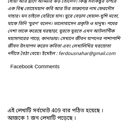
ধোঁয়া আর ঘ্রাণে আড্ডার ঝড় তোলেন। কিন্তু সবকিছুর উপরে
এক বিশ্ব বোহেময়ান কবি আর চির তারুণ্যের নাম ফেরদৌস
নাহার। মন চাইলে বেরিয়ে যান। ঘুরে বেড়ান খেয়াল-খুশি মতো,
যাকে তিনি ‘ঘুরণ’ বলেন। ভালোবাসেন প্রকৃতি ও মানুষ। পথের
নেশা তাকে করেছে ঘরছাড়া, ঘুরতে ঘুরতে এখন আটলান্টিক
মহাসাগরের পাড়ে, কানাডায়। সেখানে জীবন যাপনের পাশাপাশি
জীবন উৎযাপন করেন কবিতা এবং লেখালিখির খরস্রোতা
নদীতে বৈঠা বেয়ে। ইমেইল :
ferdousnahar@gmail.com
Facebook Comments
এই লেখাটি সর্বমোট 409 বার পঠিত হয়েছে ।
আজকে 1 জন লেখাটি পড়েছে ।