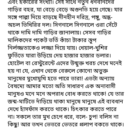
এবং হকারের সংখ্যা। সেই সাথে নতুন ধনবানদের
গাড়ির বহর, যা বেড়ে বেড়ে অগুনতি হয়ে গেছে। যার
সঙ্গে পাল্লা দিয়ে বাড়ছে দীনহীন দরিদ্র, পঙ্গু, অন্ধ-
অচল ভিখিরির দল। সিগনালে সিগনালে ওরা সেঁটে
থাকে দামি দামি গাড়ির জানালায়। সেসব গাড়ির
মালিকদের পকেট ভর্তি কাঁচা টাকার স্তূপ
নির্লজ্জতাকেও লজ্জা দিয়ে যায়। খেয়াল-খুশির
ফুর্তিতে যারা উড়িয়ে দেয় হাজার হাজার ডলার।
হোটেল বা রেস্টুরেন্টে এদের উন্মুক্ত খরচ দেখে মনেই
হয় না যে, এখান থেকে বেরুলে কোনো অভুক্ত
মানুষের মুখোমুখি হতে পারে তারা! এতটা অন্যায়
বৈষম্যে আমার মতো অতি সাধারণ এক অনাবাসী
মানুষও মনে মনে অপরাধ বোধ করতে থাকে! যে তার
জন্ম-মাটিতে দাঁড়িয়ে থাকা মানুষে মানুষে এই ব্যবধান
দেখে হাঁসফাঁস করতে থাকে। চিৎকার করতে পারে
না। সকলে তার মুখ চেপে ধরে, বলে- চুপ! বলিস না
কিছু! আর তখন ভেতরে ভেতরে প্রলাপ বকতে থাকে।