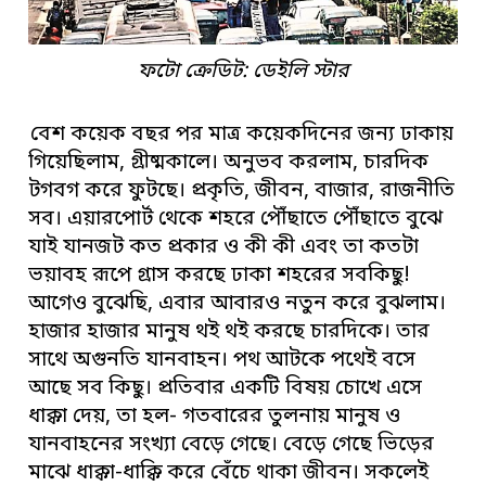
ফটো ক্রেডিট: ডেইলি স্টার
বেশ কয়েক বছর পর মাত্র কয়েকদিনের জন্য ঢাকায়
গিয়েছিলাম, গ্রীষ্মকালে। অনুভব করলাম, চারদিক
টগবগ করে ফুটছে। প্রকৃতি, জীবন, বাজার, রাজনীতি
সব। এয়ারপোর্ট থেকে শহরে পৌঁছাতে পৌঁছাতে বুঝে
যাই যানজট কত প্রকার ও কী কী এবং তা কতটা
ভয়াবহ রূপে গ্রাস করছে ঢাকা শহরের সবকিছু!
আগেও বুঝেছি, এবার আবারও নতুন করে বুঝলাম।
হাজার হাজার মানুষ থই থই করছে চারদিকে। তার
সাথে অগুনতি যানবাহন। পথ আটকে পথেই বসে
আছে সব কিছু। প্রতিবার একটি বিষয় চোখে এসে
ধাক্কা দেয়, তা হল- গতবারের তুলনায় মানুষ ও
যানবাহনের সংখ্যা বেড়ে গেছে। বেড়ে গেছে ভিড়ের
মাঝে ধাক্কা-ধাক্কি করে বেঁচে থাকা জীবন। সকলেই