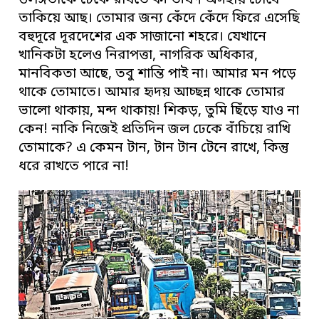
উলঙ্গতাকে ঢেকে রাখতে কী ভীষণ অসহায় চোখে
তাকিয়ে আছ। তোমার জন্য কেঁদে কেঁদে ফিরে এসেছি
বহুদূরে দূরদেশের এক সাজানো শহরে। যেখানে
খানিকটা হলেও নিরাপত্তা, নাগরিক অধিকার,
মানবিকতা আছে, তবু শান্তি পাই না। আমার মন পড়ে
থাকে তোমাতে। আমার হৃদয় আচ্ছন্ন থাকে তোমার
ভালো থাকায়, মন্দ থাকায়! শিকড়, তুমি ছিঁড়ে যাও না
কেন! নাকি নিজেই প্রতিদিন জল ঢেকে বাঁচিয়ে রাখি
তোমাকে? এ কেমন টান, টান টান টেনে রাখে, কিন্তু
ধরে রাখতে পারে না!