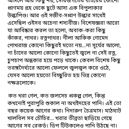
আসলে আর কিছু নয়, সৌরজগতের বাইরের কোনো
প্রাণময় গ্রহ থেকে ছুটে আসা এক বিপুলাকার
উল্কাপিণ্ড। আর ওই সজীব-সপ্রাণ উল্কার সাথেই
এসেছিল ওইসব অচেনা শস্যবীজ। বিশেষজ্ঞরা আরো
যা আবিষ্কার করল তা হলো, অবাক-করা কিছু
কাঁকর, পাথর। রত্নপাথর। নীলা আকিক গোমেদ
পোখরাজ কোনো কিছুরই মতো নয়…না সূর্যের আলো,
না চাঁদের আলো কোনো কিছুতেই জ্বলে না সেই রত্ন,
চুপচাপ অন্ধকার হয়ে পড়ে থাকে। কেবল বিশেষ কিছু
তরঙ্গদৈর্ঘ্যরে আলো ফেললে জ্বলজ্বল করে ওঠে,
যেসব আলো হয়তো বিচ্ছুরিত হয় ভিন্ন কোনো
নক্ষত্রলোকে।
কত খরা গেল, কত জলসেচ প্রকল্প গেল, কিন্তু
কখনোই পুরাপুরি শুকাল না অথইদহের পানি। এই তো
বছর কয়েক আগের কথা। নিদারুণ চৈত্রমাস। মাঠঘাট
খালবিল সব চৌচির… খরার তীব্রতা ছাড়িয়ে গেছে
আগের সব রেকর্ড। ডিপ টিউকলেও পানি উঠছে না।