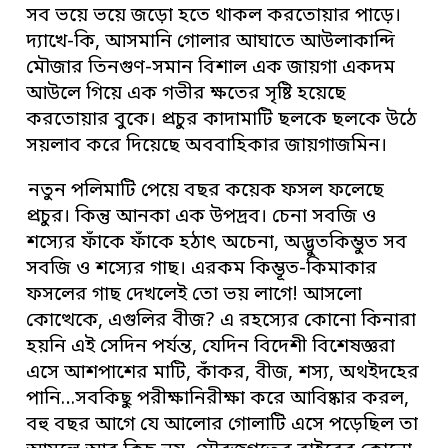
সব ভয়ে ভয়ে জড়ো হতে থাকল করতোয়ার পাড়ে।
দ্যাখে-কি, আসমানি গোলার আঘাতে আউলাকান্দি
মৌজার তিনগুণ-সমান বিশাল এক জায়গা একদম
আউলে গিয়ে এক গভীর ক্ষতের সৃষ্টি হয়েছে
করতোয়ার বুকে। প্রচুর কাদামাটি ছলকে ছলকে উঠে
সয়লাব করে দিয়েছে অববাহিকার জায়গাজমিন।
নতুন পলিমাটি পেয়ে বছর কয়েক ফসল ফলেছে
প্রচুর। কিন্তু আনকা এক উপদ্রব। চেনা সবজি ও
শস্যের ফাঁকে ফাঁকে হঠাৎ অচেনা, অদ্ভুতকিম্ভুত সব
সবজি ও শস্যের গাছ। এরকম কিম্ভূত-কিমাকার
ফসলের গাছ দেখলেই তো ভয় লাগে! আসলো
কোত্থেকে, এগুলির বীজ? এ রহস্যের কোনো কিনারা
হয়নি এই সেদিন পর্যন্ত, যেদিন বিদেশী বিশেষজ্ঞরা
এসে আশপাশের মাটি, কাঁকর, বীজ, শস্য, অথইদহের
পানি…সবকিছু পরীক্ষানিরীক্ষা করে আবিষ্কার করল,
বহু বছর আগে যে আলোর গোলাটি এসে পড়েছিল তা