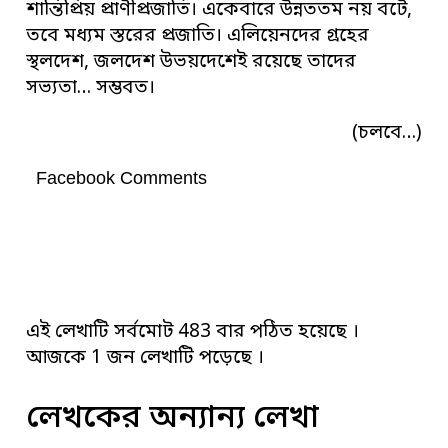
শান্তিপ্রিয় প্রাণীপ্রজাতি। একেবারে উন্নততম নয় বটে,
তবে মধ্যম স্তরের প্রজাতি। এলিয়েনদের গ্রহের
স্থলদেশ, জলদেশ উভয়দেশেই রয়েছে তাদের
সভ্যতা… সম্ভবত।
(চলবে…)
Facebook Comments
এই লেখাটি সর্বমোট 483 বার পঠিত হয়েছে ।
আজকে 1 জন লেখাটি পড়েছে ।
লেখকের অন্যান্য লেখা