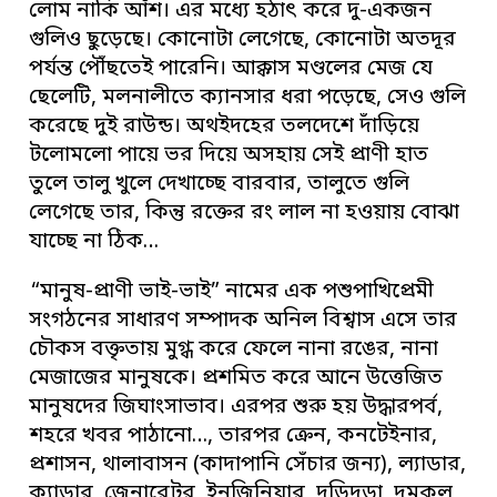
লোম নাকি আঁশ। এর মধ্যে হঠাৎ করে দু-একজন
গুলিও ছুড়েছে। কোনোটা লেগেছে, কোনোটা অতদূর
পর্যন্ত পৌঁছতেই পারেনি। আক্কাস মণ্ডলের মেজ যে
ছেলেটি, মলনালীতে ক্যানসার ধরা পড়েছে, সেও গুলি
করেছে দুই রাউন্ড। অথইদহের তলদেশে দাঁড়িয়ে
টলোমলো পায়ে ভর দিয়ে অসহায় সেই প্রাণী হাত
তুলে তালু খুলে দেখাচ্ছে বারবার, তালুতে গুলি
লেগেছে তার, কিন্তু রক্তের রং লাল না হওয়ায় বোঝা
যাচ্ছে না ঠিক…
“মানুষ-প্রাণী ভাই-ভাই” নামের এক পশুপাখিপ্রেমী
সংগঠনের সাধারণ সম্পাদক অনিল বিশ্বাস এসে তার
চৌকস বক্তৃতায় মুগ্ধ করে ফেলে নানা রঙের, নানা
মেজাজের মানুষকে। প্রশমিত করে আনে উত্তেজিত
মানুষদের জিঘাংসাভাব। এরপর শুরু হয় উদ্ধারপর্ব,
শহরে খবর পাঠানো…, তারপর ক্রেন, কনটেইনার,
প্রশাসন, থালাবাসন (কাদাপানি সেঁচার জন্য), ল্যাডার,
ক্যাডার, জেনারেটর, ইনজিনিয়ার, দড়িদড়া, দমকল,