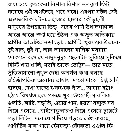
বাধ্য হয়ে কৃষকেরা বিশাল বিশাল নলকূপ ফিট
করেছে ওই অথইদহে, শয়ে শয়ে। এরপর ঘটল সেই
অস্বাভাবিক ঘটনা… হাজার হাজার কৌতূহলী
মানুষের উপচানো ভিড়। দহের পানি উথালপাথাল।
আস্তে আস্তে স্পষ্ট হয়ে উঠল এক অদ্ভুত অতিকায়
প্রাণীর আতঙ্কিত নড়াচড়া… প্রাণীটা খুবসম্ভব উভচর-
দুই হাত, দুই পা, আর আমাদের মানিক ময়রার
দোকানে বসে যে নাদুসনুদুস ছেলেটা- লুকিয়ে লুকিয়ে
মিস্টি খায় খালি, সবাই ডাকে ভোটুস— তার মতো
ভুঁড়িভাসানো পৃথুল দেহ। অনর্গল কথা বলছে
বহির্জাগতিক অবোধ্য ভাষায়, মাঝে মাঝে স্নিগ্ধ হাসি
হাসছে, দেখা যাচ্ছে ঝকঝকে দাঁত… আবার হঠাৎ
হঠাৎ বিমর্ষও হয়ে পড়ছে খুব। উৎসাহী পাবলিক
গুলতি, লাঠি, সড়কি, এয়ার গান, ছররা বন্দুক সব
নিয়ে এসেছে… বাইনোকুলারও নিয়ে এসেছে চুয়েটে-
পড়া লিটন। মনোযোগ দিয়ে পড়তে চেষ্টা করছে,
প্রাণীটির সারা গায়ে কোঁকড়া-কোঁকড়া ওগুলি কি