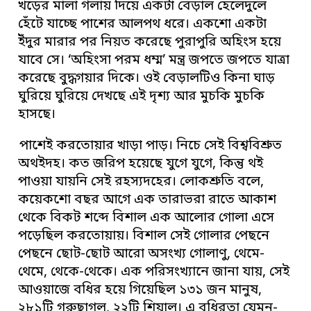
খড়ের মালা গলায় দিয়ে একটা বেড়াল হেলেদুলে
হেঁটে যাচ্ছে পাশের আলপথ ধরে। একশো একটা
ইঁদুর মারার পর নিয়ত করেছে পুরাপুরি অহিংস হয়ে
যাবে সে। ‘অহিংসা পরম ধম্ম’ মন্ত্র জপতে জপতে যাত্রা
করেছে বুদ্ধগয়ার দিকে। ওই বেড়ালটিও কিনা ঘাড়
ঘুরিয়ে ঘুরিয়ে দেখছে এই দৃশ্য আর মুচকি মুচকি
হাসছে।
পাশেই করতোয়ার খাড়া পাড়। নিচে সেই বিশ্ববিশ্রুত
অথইদহ। কত জরিপ হয়েছে যুগে যুগে, কিন্তু থই
পাওয়া যায়নি সেই রহস্যদহের। লোকশ্রুতি বলে,
কয়েকশো বছর আগে এক তারাভরা রাতে আকাশ
থেকে বিকট শব্দে বিশাল এক আলোর গোলা এসে
পড়েছিল করতোয়ায়। বিশাল সেই গোলার পেছনে
পেছনে ছোট-ছোট আরো অসংখ্য গোলাণু, থেমে-
থেমে, থেকে-থেকে। এক পরিসংখ্যানে জানা যায়, সেই
আওয়াজে বধির হয়ে গিয়েছিল ১৩১ জন মানুষ,
২৮১টি গরুছাগল, ২২টি শিয়াল। এ বধিরতা যেমন-