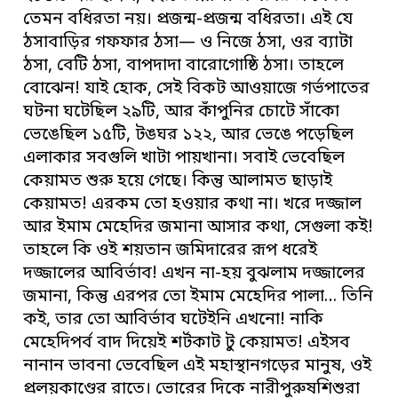
তেমন বধিরতা নয়। প্রজন্ম-প্রজন্ম বধিরতা। এই যে
ঠসাবাড়ির গফফার ঠসা— ও নিজে ঠসা, ওর ব্যাটা
ঠসা, বেটি ঠসা, বাপদাদা বারোগোষ্ঠি ঠসা। তাহলে
বোঝেন! যাই হোক, সেই বিকট আওয়াজে গর্ভপাতের
ঘটনা ঘটেছিল ২৯টি, আর কাঁপুনির চোটে সাঁকো
ভেঙেছিল ১৫টি, টঙঘর ১২২, আর ভেঙে পড়েছিল
এলাকার সবগুলি খাটা পায়খানা। সবাই ভেবেছিল
কেয়ামত শুরু হয়ে গেছে। কিন্তু আলামত ছাড়াই
কেয়ামত! এরকম তো হওয়ার কথা না। খরে দজ্জাল
আর ইমাম মেহেদির জমানা আসার কথা, সেগুলা কই!
তাহলে কি ওই শয়তান জমিদারের রূপ ধরেই
দজ্জালের আবির্ভাব! এখন না-হয় বুঝলাম দজ্জালের
জমানা, কিন্তু এরপর তো ইমাম মেহেদির পালা… তিনি
কই, তার তো আবির্ভাব ঘটেইনি এখনো! নাকি
মেহেদিপর্ব বাদ দিয়েই শর্টকাট টু কেয়ামত! এইসব
নানান ভাবনা ভেবেছিল এই মহাস্থানগড়ের মানুষ, ওই
প্রলয়কাণ্ডের রাতে। ভোরের দিকে নারীপুরুষশিশুরা