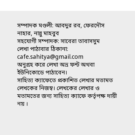
সম্পাদক মণ্ডলী: আবদুর রব, ফেরদৌস
নাহার, নান্নু মাহবুব
সহযোগী সম্পাদক: সাবেরা তাবাসসুম
লেখা পাঠাবার ঠিকানা:
cafe.sahitya@gmail.com
অনুগ্রহ করে লেখা অভ্র ফন্ট অথবা
ইউনিকোডে পাঠাবেন।
সাহিত্য ক্যাফেতে প্রকাশিত লেখার মতামত
লেখকের নিজস্ব। লেখকের লেখার ও
মতামতের জন্য সাহিত্য ক্যাফে কর্তৃপক্ষ দায়ী
নয় ।