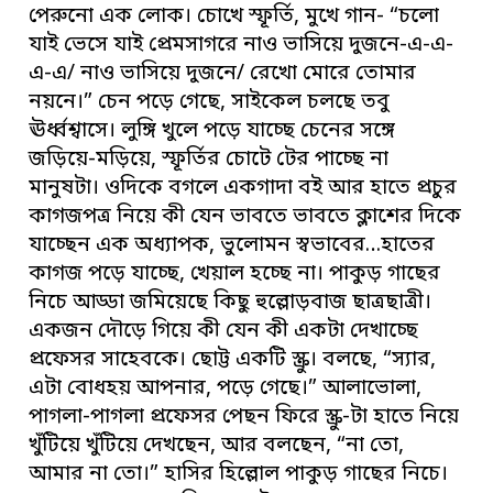
পেরুনো এক লোক। চোখে স্ফূর্তি, মুখে গান- “চলো
যাই ভেসে যাই প্রেমসাগরে নাও ভাসিয়ে দুজনে-এ-এ-
এ-এ/ নাও ভাসিয়ে দুজনে/ রেখো মোরে তোমার
নয়নে।” চেন পড়ে গেছে, সাইকেল চলছে তবু
ঊর্ধ্বশ্বাসে। লুঙ্গি খুলে পড়ে যাচ্ছে চেনের সঙ্গে
জড়িয়ে-মড়িয়ে, স্ফূর্তির চোটে টের পাচ্ছে না
মানুষটা। ওদিকে বগলে একগাদা বই আর হাতে প্রচুর
কাগজপত্র নিয়ে কী যেন ভাবতে ভাবতে ক্লাশের দিকে
যাচ্ছেন এক অধ্যাপক, ভুলোমন স্বভাবের…হাতের
কাগজ পড়ে যাচ্ছে, খেয়াল হচ্ছে না। পাকুড় গাছের
নিচে আড্ডা জমিয়েছে কিছু হুল্লোড়বাজ ছাত্রছাত্রী।
একজন দৌড়ে গিয়ে কী যেন কী একটা দেখাচ্ছে
প্রফেসর সাহেবকে। ছোট্ট একটি স্ক্রু। বলছে, “স্যার,
এটা বোধহয় আপনার, পড়ে গেছে।” আলাভোলা,
পাগলা-পাগলা প্রফেসর পেছন ফিরে স্ক্রু-টা হাতে নিয়ে
খুঁটিয়ে খুঁটিয়ে দেখছেন, আর বলছেন, “না তো,
আমার না তো।” হাসির হিল্লোল পাকুড় গাছের নিচে।