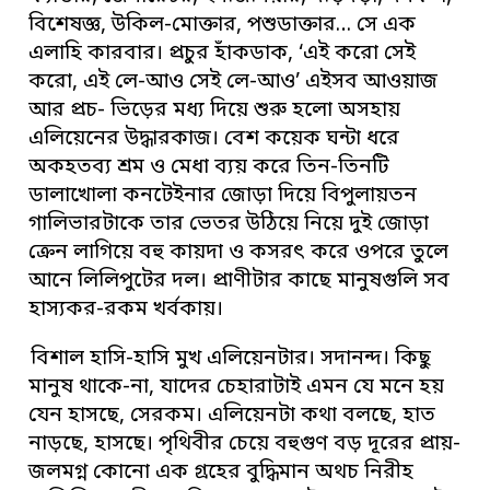
বিশেষজ্ঞ, উকিল-মোক্তার, পশুডাক্তার… সে এক
এলাহি কারবার। প্রচুর হাঁকডাক, ‘এই করো সেই
করো, এই লে-আও সেই লে-আও’ এইসব আওয়াজ
আর প্রচ- ভিড়ের মধ্য দিয়ে শুরু হলো অসহায়
এলিয়েনের উদ্ধারকাজ। বেশ কয়েক ঘন্টা ধরে
অকহতব্য শ্রম ও মেধা ব্যয় করে তিন-তিনটি
ডালাখোলা কনটেইনার জোড়া দিয়ে বিপুলায়তন
গালিভারটাকে তার ভেতর উঠিয়ে নিয়ে দুই জোড়া
ক্রেন লাগিয়ে বহু কায়দা ও কসরৎ করে ওপরে তুলে
আনে লিলিপুটের দল। প্রাণীটার কাছে মানুষগুলি সব
হাস্যকর-রকম খর্বকায়।
বিশাল হাসি-হাসি মুখ এলিয়েনটার। সদানন্দ। কিছু
মানুষ থাকে-না, যাদের চেহারাটাই এমন যে মনে হয়
যেন হাসছে, সেরকম। এলিয়েনটা কথা বলছে, হাত
নাড়ছে, হাসছে। পৃথিবীর চেয়ে বহুগুণ বড় দূরের প্রায়-
জলমগ্ন কোনো এক গ্রহের বুদ্ধিমান অথচ নিরীহ