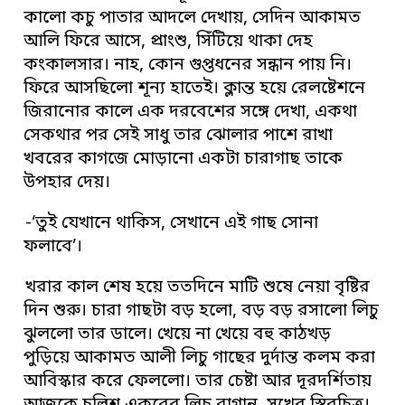
কালো কচু পাতার আদলে দেখায়, সেদিন আকামত
আলি ফিরে আসে, প্রাংশু, সিঁটিয়ে থাকা দেহ
কংকালসার। নাহ, কোন গুপ্তধনের সন্ধান পায় নি।
ফিরে আসছিলো শূন্য হাতেই। ক্লান্ত হয়ে রেলষ্টেশনে
জিরানোর কালে এক দরবেশের সঙ্গে দেখা, একথা
সেকথার পর সেই সাধু তার ঝোলার পাশে রাখা
খবরের কাগজে মোড়ানো একটা চারাগাছ তাকে
উপহার দেয়।
-‘তুই যেখানে থাকিস, সেখানে এই গাছ সোনা
ফলাবে’।
খরার কাল শেষ হয়ে ততদিনে মাটি শুষে নেয়া বৃষ্টির
দিন শুরু। চারা গাছটা বড় হলো, বড় বড় রসালো লিচু
ঝুললো তার ডালে। খেয়ে না খেয়ে বহু কাঠখড়
পুড়িয়ে আকামত আলী লিচু গাছের দুর্দান্ত কলম করা
আবিস্কার করে ফেললো। তার চেষ্টা আর দূরদর্শিতায়