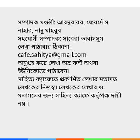
সম্পাদক মণ্ডলী: আবদুর রব, ফেরদৌস
নাহার, নান্নু মাহবুব
সহযোগী সম্পাদক: সাবেরা তাবাসসুম
লেখা পাঠাবার ঠিকানা:
cafe.sahitya@gmail.com
অনুগ্রহ করে লেখা অভ্র ফন্ট অথবা
ইউনিকোডে পাঠাবেন।
সাহিত্য ক্যাফেতে প্রকাশিত লেখার মতামত
লেখকের নিজস্ব। লেখকের লেখার ও
মতামতের জন্য সাহিত্য ক্যাফে কর্তৃপক্ষ দায়ী
নয় ।