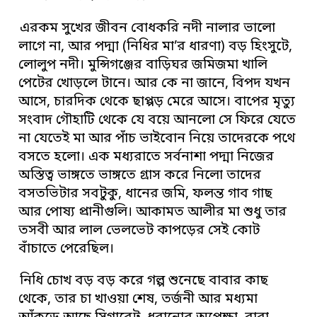
এরকম সুখের জীবন বোধকরি নদী নালার ভালো
লাগে না, আর পদ্মা (নিধির মা’র ধারণা) বড় হিংসুটে,
লোলুপ নদী। মুন্সিগঞ্জের বাড়িঘর জমিজমা খালি
পেটের খোড়লে টানে। আর কে না জানে, বিপদ যখন
আসে, চারদিক থেকে ছাপ্পড় মেরে আসে। বাপের মৃত্যু
সংবাদ গৌহাটি থেকে যে বয়ে আনলো সে ফিরে যেতে
না যেতেই মা আর পাঁচ ভাইবোন নিয়ে তাদেরকে পথে
বসতে হলো। এক মধ্যরাতে সর্বনাশা পদ্মা নিজের
অস্তিত্ব ভাঙ্গতে ভাঙ্গতে গ্রাস করে নিলো তাদের
বসতভিটার সবটুকু, ধানের জমি, ফলন্ত গাব গাছ
আর পোষ্য প্রানীগুলি। আকামত আলীর মা শুধু তার
তসবী আর লাল ভেলভেট কাপড়ের সেই কোট
বাঁচাতে পেরেছিল।
নিধি চোখ বড় বড় করে গল্প শুনেছে বাবার কাছ
থেকে, তার চা খাওয়া শেষ, তর্জনী আর মধ্যমা