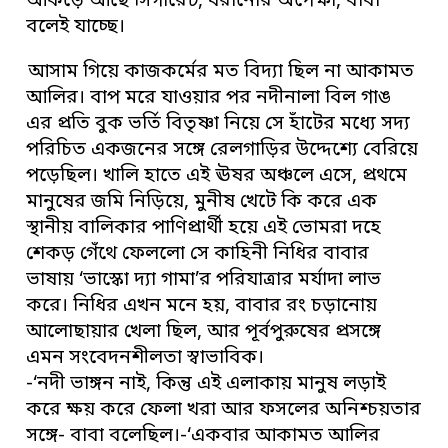
আঁকড়ে আছে সিগারেট, ধরানোর অপেক্ষা, বাবা
বলেই যাচ্ছে।
আসাম গিয়ে কাজকর্মের মত বিদ্যা ছিল না আকামত
আলির। বাপ মরে যাওয়ার পর নদীনালা বিল গাঙ
এর প্রতি বুক ভর্তি বিতৃষ্ণা নিয়ে সে হাঁটের মধ্যে সদ্য
পরিচিত একজনের সঙ্গে রেলগাড়ির উদ্দেশ্যে বেরিয়ে
পড়েছিল। খালি হাতে এই ঊষর অঞ্চলে এসে, প্রথমে
মানুষের জমি নিড়িয়ে, মুনীষ খেটে কি করে এক
স্থানীয় বালিকার পাণিপ্রার্থী হয়ে এই ভোমরা দহে
শেকড় গেঁথে ফেললো সে কাহিনী নিধির বাবার
ভাষায় ‘ভাস্কো দ্যা গামা’র পরিযাত্রার মর্যাদা লাভ
করে। নিধির এখন মনে হয়, বাবার রং চড়ানোয়
আলোছায়ার খেলা ছিল, আর পূর্বপুরুষের প্রসঙ্গে
এমন সংবেদনশীলতা স্বাভাবিক।
-‘নদী ভাঙ্গন নাই, কিন্তু এই এলাকায় মানুষ লড়াই
করে ক্ষয় করে ফেলা খরা আর ফসলের অনিশ্চয়তার
সঙ্গে- বাবা বলেছিল।-‘একবার আকামত আলির