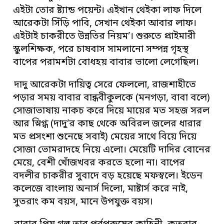
এইটা তোর ষ্ট্যান্ড পয়েন্ট। এইখান থেইকা লাফ দিলে
আরেকটা সিঁড়ি পাবি, সেখান থেইকা আবার লাফ।
এইটাই চাকরীতে উন্নতির নিয়ম’। শুরুতে প্রাইমারী
স্কুলশিক্ষক, পরে চাষবাস সামলানো সম্পন্ন গৃহস্থ
বাপের পরামর্শটা বোধহয় বাবার ভালো লেগেছিল।
দাদু আরেকটা দায়িত্ব সেরে ফেললো, রাজশাহীতে
পড়ার সময় বাবার বান্ধবীকুলকে (মনগড়া, বাবা বলে)
সোজাভাষায় নাকচ করে দিয়ে মায়ের মত সহজ সরল
আর স্নিগ্ধ (দাদু’র কাছ থেকে অবিরল জলের ধারার
মত প্রসংশা শুনেছে সবাই) মেয়ের সাথে বিয়ে দিয়ে
সোজা ভোমরাদহে নিয়ে এলো। মেয়েটি দাদির বোনের
মেয়ে, বেশী খোঁজখবর করতে হলো না। বাপের
বদলীর চাকরীর সুবাদে বড় হয়েছে মফস্বলে। ইডেন
কলেজে বাংলায় অনার্স দিলো, মাষ্টার্স করে নাই,
সুতরাং কম বয়স, মানে উপযুক্ত বয়স।