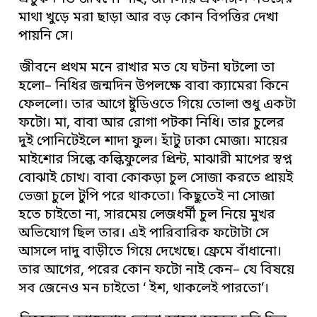
মাথা খুড়ে মরা ছাড়া আর বড় কোন বিপত্তির দেখা
পায়নি সে।
জীবনে প্রথম মনে রাখার মত যে ঘটনা ঘটলো তা
হলো– নিধির জন্মদিন উপলক্ষে বাবা ক্যামেরা কিনে
ফেললো। তার আগে ষ্টুডিওতে গিয়ে তোলা শুধু একটা
ফটো। মা, বাবা আর রোগা পটকা নিধি। তার চুলের
দুই পোনিটেইলে শাদা ফুল। হাঁটু ঢাকা মোজা। মায়ের
মাইশোর সিল্কে কল্কিফুলের প্রিন্ট, মাঝারী মাপের স্বপ্ন
বোঝাই চোখ। বাবা কোকড়া চুল সোজা করতে প্রায়ই
ভেজা চুলে টুপি পরে থাকতো। কিছুতেই না সোজা
হতে চাইতো না, সারমেয় লেজধর্মী চুল নিয়ে মুখর
অভিযোগ ছিল তার। এই পারিবারিক ফটোটা সে
আসলে দাদু বাড়ীতে গিয়ে দেখেছে। ফ্রেমে বাঁধানো।
তার আগের, পরের কোন ফটো নাই কেন– যে বিষয়ে
সব জেনেও মন চাইতো ‘ ইশ, থাকলেই পারতো’।