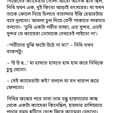
নিজেদের ক্যামেরায় তোলা আরো অনেক ছবি ছিল,
নিধি যখন এক, দুই কিংবা আড়াই বৎসরের। মা যখন
তাকে কোলে নিয়ে চিলতে বারান্দার ইজি চেয়ারটায়
বসে দুলতো। আধলা চুল দিয়ে বেনী পাকাতে পাকাতে
বলতো– ‘তুমি একটা পরীর বাচ্চা, এত সুন্দর, এতই
সুন্দর যে ক্যামেরা তোমাকে দেখতেই পাইতো না’।
-‘পরীদের বুঝি ফটো উঠে না মা?’ – নিধি তখন
বাকপটু।
– ‘উ উ হু…’ মা হাসতে হাসতে হাম হাম করে নিধিকে
চুমু খেতো।
– সেই ক্যামেরাটা কই? বললে মা মন খারাপ করে
ফেলতো।
নিধির জন্মের পরে বাবা তার বন্ধু হায়দারের কাছ
থেকে একটা ক্যামেরা কিনেছিল, হায়দার রাশিয়াতে
পড়ার সময় ছুটিতে দেশে ফিরে ক্যামেরা বেচতো।