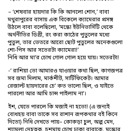
– ‘শেষবার হায়দার কি কি আনলো শোন,’ বাবা
মথুরাপুরের বাসায় এক বিকেলে ক্যামেরার প্রসঙ্গ
উঠলে বাবা বলেছিলো, ‘মস্কো ইউনিভার্সিটি থেকে
অর্থনীতির ডিগ্রী, রং করা কাঠের পুতুলের মধ্যে
পুতুল, তার ভেতরে আরো ছোট পুতুলের অনেকগুলো
শো-পিস আর সতেরটা ক্যামেরা!’
নিধি আর মা’র চোখ গোল গোল হয়ে যায়। সতেরটা!
-‘ রাশিয়া তো আমারও যাওয়ার কথা ছিল, কাগজপত্র
সব জমা দিলাম, মার্কশীট, সার্টিফিকেট। আমার
রেজাল্ট হায়দারের চে’ কত ভালো ছিল, ও যাইতে
পারলো আর আমি চান্স পাইলাম না’।
ইশ, যেতে পারলে কি মজাই না হতো! (এ জন্যই
বোধহয় বাবা তাকে সব রাশান রূপকথার বই কিনে
দিতো) নিধি দেখতে পায়– কোকড়া চুল, অল্প মেদ,
শ্যামলা দেহত্বক, চশমায় চোখ ঢাকা বাবাকে, মস্কোর