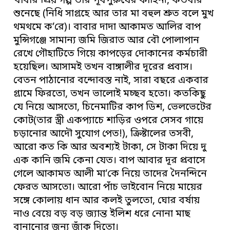
বাবার প্রিয় গল্প তার পূর্বপুরুষের কাহিনী, কতবার
শুনেছে (নিধি সাগ্রহে আর তার মা বহুল শ্রুত বলে মুখ
থমথমে ক’রে)। বাবার দাদা আকামত আলির বাপ
মুন্সিগঞ্জে সামান্য জমি জিরাত আর বৌ পোলাপান
রেখে গৌহাটিতে গিয়ে কাপড়ের দোকানের কর্মচারী
হয়েছিল। আসামই তখন বাঙ্গালীর দূরের প্রবাস।
বেতন পাঠানোর বন্দোবস্ত নাই, সারা বছরে একবার
গ্রামে ফিরতো, তখন ভালোই মচ্ছব হতো। কতকিছু
যে নিয়ে আসতো, চিনেমাটির কাপ ডিশ, ভেলভেটের
কোট(তার স্ত্রী একপ্যাচে শাড়ির ওপরে সেসব গায়ে
চড়ানোর আদৌ সুযোগ পেত!), ক্রিষ্টালের তসবী,
আরো কত কি আর অবশ্যই টাকা, সে টাকা দিয়ে দু
এক কানি জমি কেনা যেত। বাপ আবার দূর প্রবাসে
গেলে আকামত আলী মা’কে নিয়ে তাদের দৈনন্দিনে
ফেরত আসতো। আরো পাঁচ ভাইবোন নিয়ে মায়ের
সঙ্গে কোলায় ধান আর কলই তুলতো, ঘোর বর্ষায়
নাও বেয়ে বড় বড় জ্যান্ত ইলিশ ধরে নোনা মাছ
বানানোর জন্য জাঁক দিতো।