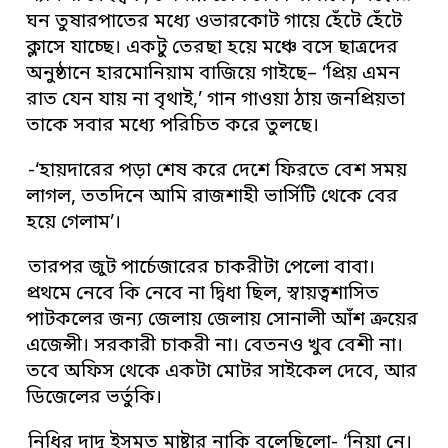
ঘন তুষারপাতের মধ্যে ওভারকোট গায়ে হেঁটে হেঁটে
ক্লাসে যাচ্ছে। একটু তেরছা হয়ে মঞ্চে বসে ছাত্রদের
অনুষ্ঠানে হারমোনিয়াম বাজিয়ে গাইছে– ‘প্রিয় এমন
রাত যেন যায় না বৃথাই,’ গান গাওয়া ঠায় জনপ্রিয়তা
তাকে সবার মধ্যে পরিচিত করে তুলছে।
-‘হায়দারের পড়া শেষ করে দেশে ফিরতে বেশ সময়
লাগল, ততদিনে আমি রাজশাহী ভার্সিটি থেকে বের
হয়ে গেলাম’।
তারপর জুট পার্চেজারের চাকরীটা পেলো বাবা।
প্রথমে নেবে কি নেবে না দ্বিধা ছিল, স্বায়ত্বশাসিত
পাটকলের জন্য জেলায় জেলায় সোনালী আঁশ ক্রয়ের
এজেন্সী। সরকারী চাকরী না। বেতনও খুব বেশী না।
তবে অফিস থেকে একটা মোটর সাইকেল দেবে, আর
ডিজেলের ভর্তুকি।
নিধির দাদু ইসমত মাষ্টার নাকি বলেছিলো- ‘নিয়া নে।