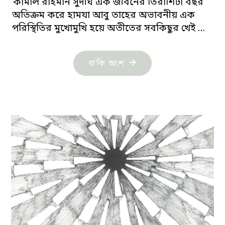
কামাল রাহমান সুদীর্ঘ এক জীবনের তিরাশিটা বছর
অতিক্রম করে হামযা আবু তাহের অভাবনীয় এক
পরিস্থিতির মুখোমুখি হয়ে অতীতের সবকিছুর খেই …
"নিজের
বাকি অংশ
মুখোমুখি"