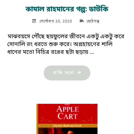
কামাল রাহমানের গল্প: ডাউকি
সেপ্টেম্বর 20, 2020
ছোটগল্প
মাঝবয়সে পৌঁছে ছয়ফুলের জীবনে একটু একটু করে
সোনালি রং ধরতে শুরু করে। অগ্রহায়ণের শালি
ধানের মতো বিচিত্র রঙের ছটা ছড়ায় …
"কামাল
বাকি অংশ
রাহমানের
গল্প:
ডাউকি"