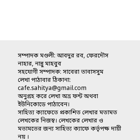
সম্পাদক মণ্ডলী: আবদুর রব, ফেরদৌস
নাহার, নান্নু মাহবুব
সহযোগী সম্পাদক: সাবেরা তাবাসসুম
লেখা পাঠাবার ঠিকানা:
cafe.sahitya@gmail.com
অনুগ্রহ করে লেখা অভ্র ফন্ট অথবা
ইউনিকোডে পাঠাবেন।
সাহিত্য ক্যাফেতে প্রকাশিত লেখার মতামত
লেখকের নিজস্ব। লেখকের লেখার ও
মতামতের জন্য সাহিত্য ক্যাফে কর্তৃপক্ষ দায়ী
নয় ।