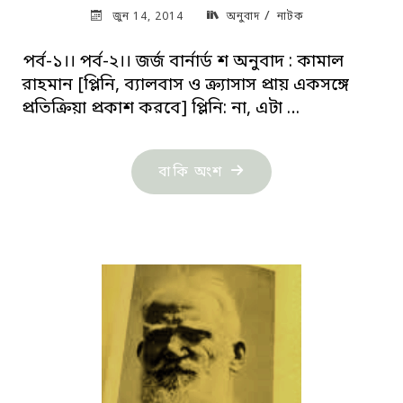
/
জুন 14, 2014
অনুবাদ
নাটক
পর্ব-১।। পর্ব-২।। জর্জ বার্নার্ড শ অনুবাদ : কামাল
রাহমান [প্লিনি, ব্যালবাস ও ক্র্যাসাস প্রায় একসঙ্গে
প্রতিক্রিয়া প্রকাশ করবে] প্লিনি: না, এটা …
"দ্য
বাকি অংশ
অ্যাপল
কার্ট
(পর্ব-৩)"