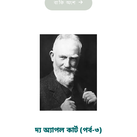
"দ্য
বাকি অংশ
অ্যাপল
কার্ট
(পর্ব-৫)"
দ্য অ্যাপল কার্ট (পর্ব-৩)