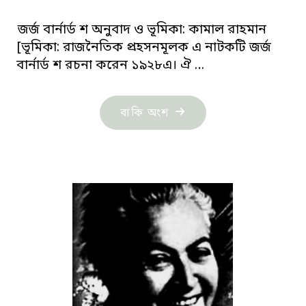
জর্জ বার্নার্ড শ অনুবাদ ও ভূমিকা: কামাল রাহমান
[ভূমিকা: রাজনৈতিক প্রহসনমূলক এ নাটকটি জর্জ
বার্নার্ড শ রচনা করেন ১৯২৮এ। ঐ …
"দ্য
বাকি অংশ
অ্যাপল
কার্ট
(পর্ব-১)"