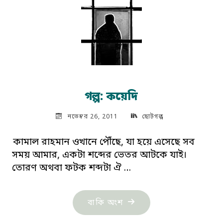
গল্প: কয়েদি
নভেম্বর 26, 2011
ছোটগল্প
কামাল রাহমান ওখানে পৌঁছে, যা হয়ে এসেছে সব
সময় আমার, একটা শব্দের ভেতর আটকে যাই।
তোরণ অথবা ফটক শব্দটা ঐ …
"গল্প:
বাকি অংশ
কয়েদি"