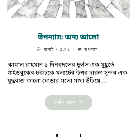
উপন্যাস: অন্য আলো
জুলাই 7, 2012
উপন্যাস
কামাল রাহমান ১ দিনবদলের দুর্লভ এক মুহূর্তে
গাইডবুকের চকচকে মলাটের উপর দারুণ সুন্দর এক
যুদ্ধবাজ কালো ঘোড়ার মতো মাথা উঁচিয়ে …
"উপন্যাস:
বাকি অংশ
অন্য
আলো"