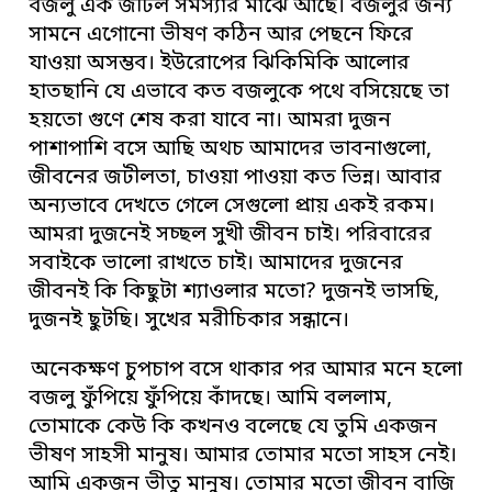
বজলু এক জটিল সমস্যার মাঝে আছে। বজলুর জন্য
সামনে এগোনো ভীষণ কঠিন আর পেছনে ফিরে
যাওয়া অসম্ভব। ইউরোপের ঝিকিমিকি আলোর
হাতছানি যে এভাবে কত বজলুকে পথে বসিয়েছে তা
হয়তো গুণে শেষ করা যাবে না। আমরা দুজন
পাশাপাশি বসে আছি অথচ আমাদের ভাবনাগুলো,
জীবনের জটীলতা, চাওয়া পাওয়া কত ভিন্ন। আবার
অন্যভাবে দেখতে গেলে সেগুলো প্রায় একই রকম।
আমরা দুজনেই সচ্ছল সুখী জীবন চাই। পরিবারের
সবাইকে ভালো রাখতে চাই। আমাদের দুজনের
জীবনই কি কিছুটা শ্যাওলার মতো? দুজনই ভাসছি,
দুজনই ছুটছি। সুখের মরীচিকার সন্ধানে।
অনেকক্ষণ চুপচাপ বসে থাকার পর আমার মনে হলো
বজলু ফুঁপিয়ে ফুঁপিয়ে কাঁদছে। আমি বললাম,
তোমাকে কেউ কি কখনও বলেছে যে তুমি একজন
ভীষণ সাহসী মানুষ। আমার তোমার মতো সাহস নেই।
আমি একজন ভীতু মানুষ। তোমার মতো জীবন বাজি