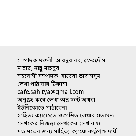
সম্পাদক মণ্ডলী: আবদুর রব, ফেরদৌস
নাহার, নান্নু মাহবুব
সহযোগী সম্পাদক: সাবেরা তাবাসসুম
লেখা পাঠাবার ঠিকানা:
cafe.sahitya@gmail.com
অনুগ্রহ করে লেখা অভ্র ফন্ট অথবা
ইউনিকোডে পাঠাবেন।
সাহিত্য ক্যাফেতে প্রকাশিত লেখার মতামত
লেখকের নিজস্ব। লেখকের লেখার ও
মতামতের জন্য সাহিত্য ক্যাফে কর্তৃপক্ষ দায়ী