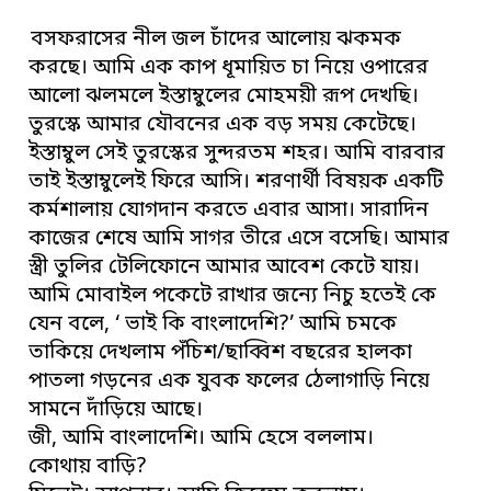
বসফরাসের নীল জল চাঁদের আলোয় ঝকমক
করছে। আমি এক কাপ ধূমায়িত চা নিয়ে ওপারের
আলো ঝলমলে ইস্তাম্বুলের মোহময়ী রূপ দেখছি।
তুরস্কে আমার যৌবনের এক বড় সময় কেটেছে।
ইস্তাম্বুল সেই তুরস্কের সুন্দরতম শহর। আমি বারবার
তাই ইস্তাম্বুলেই ফিরে আসি। শরণার্থী বিষয়ক একটি
কর্মশালায় যোগদান করতে এবার আসা। সারাদিন
কাজের শেষে আমি সাগর তীরে এসে বসেছি। আমার
স্ত্রী তুলির টেলিফোনে আমার আবেশ কেটে যায়।
আমি মোবাইল পকেটে রাখার জন্যে নিচু হতেই কে
যেন বলে, ‘ ভাই কি বাংলাদেশি?’ আমি চমকে
তাকিয়ে দেখলাম পঁচিশ/ছাব্বিশ বছরের হালকা
পাতলা গড়নের এক যুবক ফলের ঠেলাগাড়ি নিয়ে
সামনে দাঁড়িয়ে আছে।
জী, আমি বাংলাদেশি। আমি হেসে বললাম।
কোথায় বাড়ি?