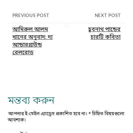
PREVIOUS POST
NEXT POST
আমিরুল আলম
হূবনাথ পান্ডের
খানের অনুবাদ: দ্য
চারটি কবিতা
আন্ডারগ্রাউন্ড
রেলরোড
মন্তব্য করুন
আপনার ই-মেইল এ্যাড্রেস প্রকাশিত হবে না।
*
চিহ্নিত বিষয়গুলো
আবশ্যক।