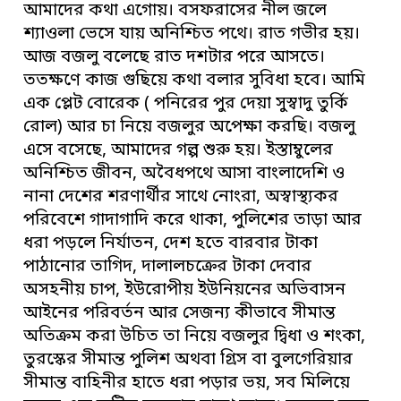
আমাদের কথা এগোয়। বসফরাসের নীল জলে
শ্যাওলা ভেসে যায় অনিশ্চিত পথে। রাত গভীর হয়।
আজ বজলু বলেছে রাত দশটার পরে আসতে।
ততক্ষণে কাজ গুছিয়ে কথা বলার সুবিধা হবে। আমি
এক প্লেট বোরেক ( পনিরের পুর দেয়া সুস্বাদু তুর্কি
রোল) আর চা নিয়ে বজলুর অপেক্ষা করছি। বজলু
এসে বসেছে, আমাদের গল্প শুরু হয়। ইস্তাম্বুলের
অনিশ্চিত জীবন, অবৈধপথে আসা বাংলাদেশি ও
নানা দেশের শরণার্থীর সাথে নোংরা, অস্বাস্থ্যকর
পরিবেশে গাদাগাদি করে থাকা, পুলিশের তাড়া আর
ধরা পড়লে নির্যাতন, দেশ হতে বারবার টাকা
পাঠানোর তাগিদ, দালালচক্রের টাকা দেবার
অসহনীয় চাপ, ইউরোপীয় ইউনিয়নের অভিবাসন
আইনের পরিবর্তন আর সেজন্য কীভাবে সীমান্ত
অতিক্রম করা উচিত তা নিয়ে বজলুর দ্বিধা ও শংকা,
তুরস্কের সীমান্ত পুলিশ অথবা গ্রিস বা বুলগেরিয়ার
সীমান্ত বাহিনীর হাতে ধরা পড়ার ভয়, সব মিলিয়ে