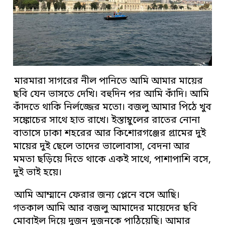
মারমারা সাগরের নীল পানিতে আমি আমার মায়ের
ছবি যেন ভাসতে দেখি। বহুদিন পর আমি কাঁদি। আমি
কাঁদতে থাকি নির্লজ্জের মতো। বজলু আমার পিঠে খুব
সঙ্কোচের সাথে হাত রাখে। ইস্তাম্বুলের রাতের নোনা
বাতাসে ঢাকা শহরের আর কিশোরগঞ্জের গ্ৰামের দুই
মায়ের দুই ছেলে তাদের ভালোবাসা, বেদনা আর
মমতা ছড়িয়ে দিতে থাকে একই সাথে, পাশাপাশি বসে,
দুই ভাই হয়ে।
আমি আম্মানে ফেরার জন্য প্লেনে বসে আছি।
গতকাল আমি আর বজলু আমাদের মায়েদের ছবি
মোবাইল দিয়ে দুজন দুজনকে পাঠিয়েছি। আমার