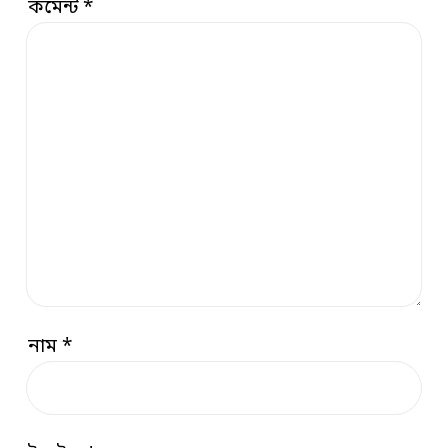
কমেন্ট
*
নাম
*