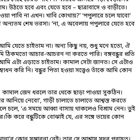
াম। উঠতে হবে এবং যেতে হবে – ছাত্রাবাসে ও বাড়ীতে।
াওয়া পাবি না এখন। খাবি কোথায়?’ ‘পপুলারে চলে যাবো’
র অন্যতম শেষ ভরসা। ‘না, এ অবেলায় পপুলারে যেতে হবে
ে আমি যেতে চাইতাম না। অন্য কিছু নয়, শুধু মনে হতো, ঐ
আমি ঠিকমতো আচার-আচরন না করতে পারি। বঙ্গবন্ধুর প্রতি
ারনে আমি এটা এড়াতে চাইতাম। কামাল সেটা জানত। সে এটাও
বোধন করি নি। বন্ধুর পিতা হওয়া সত্ত্বেও তাঁকে আমি কোন
ই। কামাল জেদ ধরলে তার থেকে ছাড়া পাওয়া সুকঠিন।
র আনিয়ে নেবো’, গাড়ী চালাতে চালাতে আশ্বস্ত করতে
ে চলে, ‘এ সময়ে আব্বা বাসায় থাকলেও বিশ্রাম নেন। তুই
তার।কি করে বন্ধুটিকে বোঝাই যে, এর সঙ্গে ভয়ের কোন
না’র কোন সম্ভাবনা নেই। তার সে আশ্বাস সুদূর পরাহত।