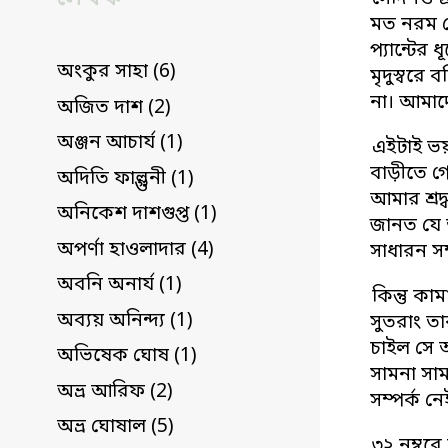
মত নরম রো
প্যান্টে
অংকুর সাহা (6)
মৃদুস্বর
না। আমাদ
অজিত দাশ (2)
অঞ্জন আচার্য (1)
এইটাই ভয় 
বাড়ীতে গে
অদিতি ফাল্গুনী (1)
আমার শ্রদ
অনিকেশ দাশগুপ্ত (1)
জানত যে আ
অপর্ণা হাওলাদার (4)
সাধারন সম
অবনি অনার্য (1)
কিন্তু ক
অব্যয় অনিন্দ্য (1)
সুতরাং ত
চাইল সে 
অভিষেক ঘোষ (1)
সামনা সাম
অভ্র আরিফ (2)
সম্পর্ক নে
অভ্র ঘোষাল (5)
৩২ নম্বর