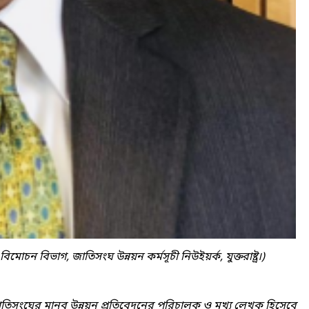
িমোচন বিভাগ, জাতিসংঘ উন্নয়ন কর্মসূচী নিউইয়র্ক, যুক্তরাষ্ট্র।)
িসংঘের মানব উন্নয়ন প্রতিবেদনের পরিচালক ও মূখ্য লেখক হিসেবে