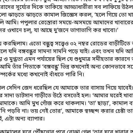
দের সূর্য্যের দিকে তাকিয়ে আড্ডাধারীরা সব লাফিয়ে উঠল
র ধূলো ঝাড়তে ঝাড়তে কামাল জিজ্ঞেস করল, ‘হলে গিয়ে তো খ
ে বলি আমি। পপুলার রেস্তোরা সময়ে-অসময়ে আমাদের খাবারে
ের ওখানে চল্, যা আছে দু’জনে ভাগাভাগি কর খাবো।’
করছিলাম। এতো বন্ধুত্ব সত্ত্বেও ৩২ নম্বর রোডের বাড়ীটিত
লে যদি বঙ্গবন্ধুর সামনা সামনি পড়ে যাই। এবং তখন যদি 
্ধা ও মুগ্ধতা এমন পর্যায়ের ছিল যে শুধুমাত্র সমীহতার ক
মি তাঁর পিতাকে ‘বঙ্গবন্ধু’ ভিন্ন কখনোই অন্য কোনভাবে সম্
্পর্কের মধ্যে কখনোই বাঁধতে পারি নি।
ামাল সেদিন জেদ ধরেছিল যে আমাকে তার বাসায় নিয়ে যাবে
ার সাদা ডাটসান গাড়ীতে উঠে বসতেই হল। ‘আমার ঘরেই খাবা
আমাকে। আমি মুখ গোঁজ করে থাকলাম। ‘তা’ ছাড়া’, কামাল বল
নি পড়বি না। ভয় নেই তোর’, আমাকে স্বচ্ছন্দ করার চেষ্টা 
ই, এটা অন্য ব্যাপার।
ে কামালের ঘরে পৌঁছুনোর পরে বোঝা গেল ‘তার ঘরে খাবার আ