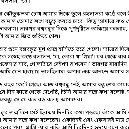
 বললাম, ‘জী’।
 তাঁর কৌতুকভরা চোখ আমার দিকে তুলে রহস্যভরা কণ্ঠে বলে উঠ
, কামাল তোমার লগে বন্ধুত্ব করতে চাবে। কিন্তু আমারে কও 
ভাবলাম। তারপর বঙ্গবন্ধুর দিকে পূর্ণদৃষ্টিতে তাকিয়ে বললাম, ‘
েই আমার জিভ শুকিয়ে গেল।
 শুনে বঙ্গবন্ধুর মুখ প্রসন্ন হাসিতে ভরে গেলো। স্যারের
সস্নেহ কণ্ঠে বললেন, ‘যা, তোরা খা গিয়া’। ঘর থেকে বার
প্রফেসার সাব, পোলাটারে দেইখ্যা রাখবেন।’ তারপর সারা
 আমি যেন হাওয়ায় ভাসছিলাম। অপার এক আনন্দে আমার সার
বছর কেটে গেছে। আজ বঙ্গবন্ধু নেই, আমার বন্ধু শেখ কামাল
কে যে দিন কাছে থেকে দেখেছি, তিনি আমার সঙ্গে কথা বলেছ
্গবন্ধু। সে যে কত বড় কলঙ্ক আমাদের।
ন্ধুর জন্মদিনে সেই হিরন্ময় দিনটির কথা পড়ছে। তাঁকে আম
নি আমার সঙ্গে কথা বলেছেন। একদিনই এবং একবারই মাত্র সে
ের পরম প্রাপ্তি -যার স্মৃতি আমি চিরদিনই হৃদয়ে বহন ক