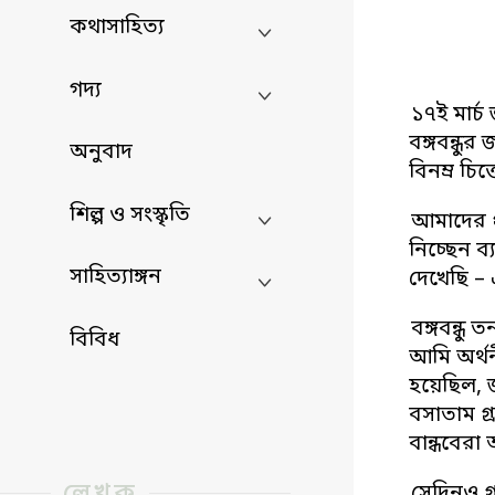
কথাসাহিত্য
গদ্য
১৭ই মার্
বঙ্গবন্ধু
অনুবাদ
বিনম্র চি
শিল্প ও সংস্কৃতি
আমাদের প
নিচ্ছেন ব
সাহিত্যাঙ্গন
দেখেছি – 
বঙ্গবন্ধ
বিবিধ
আমি অর্থ
হয়েছিল, জ
বসাতাম গ্
বান্ধবের
লেখক
সেদিনও গ্