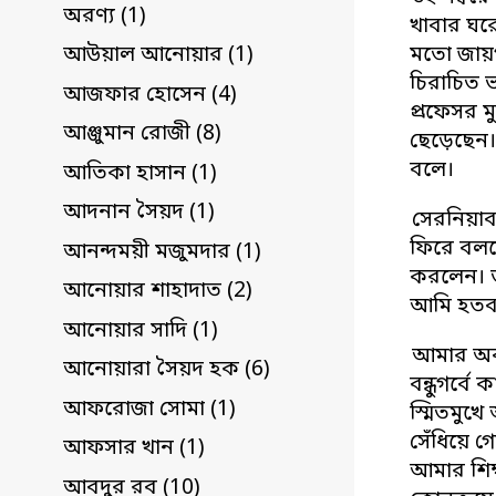
অরণ্য (1)
খাবার ঘর
মতো জায়গা
আউয়াল আনোয়ার (1)
চিরাচিত 
আজফার হোসেন (4)
প্রফেসর ম
আঞ্জুমান রোজী (8)
ছেড়েছেন।
বলে।
আতিকা হাসান (1)
আদনান সৈয়দ (1)
সেরনিয়াব
ফিরে বললে
আনন্দময়ী মজুমদার (1)
করলেন। ত
আনোয়ার শাহাদাত (2)
আমি হতবা
আনোয়ার সাদি (1)
আমার অবস
আনোয়ারা সৈয়দ হক (6)
বন্ধুগর্ব
আফরোজা সোমা (1)
স্মিতমুখ
সেঁধিয়ে গ
আফসার খান (1)
আমার শিক
আবদুর রব (10)