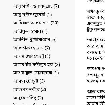
কোনক্রমে
আবু সাঈদ ওবায়দুল্লাহ (7)
বঙ্গবন্ধু
আবু সাঈদ জুবেরী (1)
স্বাভাবিক
আমিরুল আলম খান (20)
একমুহূর্ত 
টুকু বলত
আরিফুল হাসান (1)
আর্যনীল মুখোপাধ্যায় (3)
আমার জবাব
আর আমাকে 
আলতাফ হোসেন (7)
বলছেন, ‘
আলম খোরশেদ ] (1)
মনে নেই।
আলমগীর ফরিদুল হক (2)
তারপর ৪৬ 
আশরাফুল মোসাদ্দেক (1)
বঙ্গবন্ধু
হয়েছেন বঙ
আসমা চৌধুরী (6)
আহমেদ নকীব (2)
আজ বঙ্গব
জন্যে তি
আহ্‌মেদ লিপু (2)
আমার জীবন