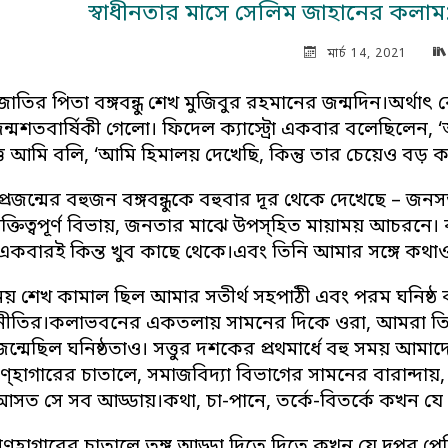
স্বাধীনতার মাসে সেলিম জাহানের কলাম: ব
মার্চ 14, 2021
চ জাতির পিতা বঙ্গবন্ধু শেখ মুজিবুর রহমানের জন্মদিন।অর
র জন্মশতবার্ষিকী গেলো। ফিদেল ক্যাস্ট্রো একবার বলেছিলেন,
ত্তে আমি বলি, ‘আমি হিমালয় দেখেছি, কিন্তু তার চেয়েও বড় কথ
্রজন্মের বহুজন বঙ্গবন্ধুকে বহুবার দূর থেকে দেখেছে – 
্যক্তিত্বপূর্ণ বিভায়, জনতার মাঝে উপস্হিত মায়াময় আচরনে
একবারই কিন্ত খুব কাছে থেকে।এবং তিনি আমার সঙ্গে কথাও বলে
ু তনয় শেখ কামাল ছিল আমার সতীর্থ সহপাঠী এবং পরম ঘনিষ্ঠ
নীতির।কলাভবনের একতলায় সামনের দিকে ওরা, আমরা তিনতলা
ন্মেছিল ঘনিষ্ঠতাও। সত্তুর দশকের প্রথমার্ধে বহু সময় আম
রণ্হাগারের চাতালে, সমাজবিদ্যা বিভাগের সামনের বারান্দায়, ছা
া আসত সে সব আড্ডায়।কথা, চা-পানে, তর্কে-বিতর্কে কখন য
রণ্হাগারের চাতালে তুঙ্গ আড্ডা দিতে দিতে কখন যে দুপুর 