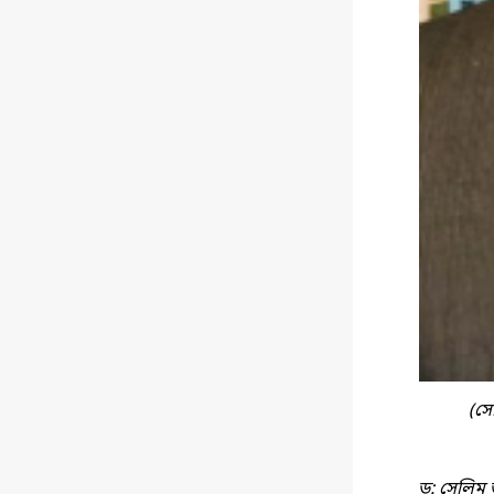
(সে
ড: সেলিম 