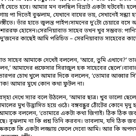
েই যেতে হবে। আমার মন বলছিল বিভ্রাট একটা ঘটবেই। হল
য় পা দিতেই বুঝলাম, যেখানে বাঘের ভয়, সেখানেই সন্ধ্যা হয়। 
ভঙ্গীতে। তাঁর হাতে জ্বলন্ত পাইপ।সামনের দু’টো চেয়ারে 
ুশাররফ হোসেন।সেরনিয়াবাত সাহেব তখন খুব সম্ভবত: পানিসম্প
দু’জনের কাছেই আমি পরিচিত – সেরনিয়াবাত সাহেবের কাছে 
াত সাহেব আমাকে দেখেই বললেন, ‘আরে, তুমি এখানে?’ তার
ন,’ আমাদের প্রফেসার সিরাজুল হক সাহেবের ছেলে’।বাবার না
ারপর চোখ খুলে আমার দিকে বললেন, ‘তোমার আব্বার সিভ
ক! আমার মুখে কোন কথা ফুটল না।
্হা দেখে স্যার বলে উঠলেন, ‘আমার ছাত্র। খুব ভালো ছেলে।
ে কামালের মুখ উদ্ভাসিত হয়ে ওঠে। বঙ্গবন্ধুর ঠোঁটের কোনে 
ে আমাকে বললেন, ‘তোমারে একটা কথা জিগাই। ঠিক ঠিক জবাব 
েছে। বুঝলাম না কি প্রশ্ন তিনি করবন। ভাবলাম, যদি ঠিক জবা
্ষককে কি একটা লজ্জায় ফেলে দেবো আমি। আর কি অপদস্হ 