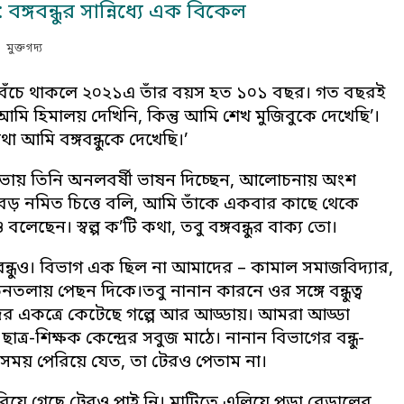
ঙ্গবন্ধুর সান্নিধ্যে এক বিকেল
মুক্তগদ্য
্থাৎ বেঁচে থাকলে ২০২১এ তাঁর বয়স হত ১০১ বছর। গত বছরই
 ‘আমি হিমালয় দেখিনি, কিন্তু আমি শেখ মুজিবুকে দেখেছি’।
া আমি বঙ্গবন্ধুকে দেখেছি।’
জনসভায় তিনি অনলবর্ষী ভাষন দিচ্ছেন, আলোচনায় অংশ
। বড় নমিত চিত্তে বলি, আমি তাঁকে একবার কাছে থেকে
ছেন। স্বল্প ক’টি কথা, তবু বঙ্গবন্ধুর বাক্য তো।
 বন্ধুও। বিভাগ এক ছিল না আমাদের – কামাল সমাজবিদ্যার,
য় পেছন দিকে।তবু নানান কারনে ওর সঙ্গে বন্ধুত্ব
াদের একত্রে কেটেছে গল্পে আর আড্ডায়। আমরা আড্ডা
ত্র-শিক্ষক কেন্দ্রের সবুজ মাঠে। নানান বিভাগের বন্ধু-
ে সময় পেরিয়ে যেত, তা টেরও পেতাম না।
পেরিয়ে গেছে টেরও পাই নি। মাটিতে এলিয়ে পড়া বেড়ালের