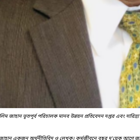
লিম জাহান ভূতপূর্ব পরিচালক মানব উন্নয়ন প্রতিবেদন দপ্তর এবং দারিদ্র্য ব
জাহান একজন অর্থনীতিবিদ ও লেখক। কর্মজীবনে বছর দু’য়েক আগে জাত