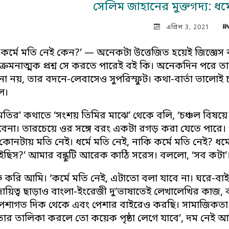
সেলিম জাহানের মুক্তগদ্য: ধর্
এপ্রিল 3, 2021
-কর্মে মতি নেই কেন?’ — অনেকটা উত্তেজিত হয়েই জিজ্ঞেস ক
্রমনাত্মক প্রশ্ন সে করতে পারেই বই কি। অনেকদিন পরে তার
তনা নয়, তার বদনে-লেবাসেও সুপরিস্ফুট। কথা-বার্তা ভাল
ল।
তির’ কথাতে ‘সংশয় তিমির মাঝে’ থেকে বলি, ‘চঞ্চল বিষয়ে 
েনা। তারচেয়ে ওর সঙ্গে বরং একটা রগড় করা যেতে পারে। গ
কোনটায় মতি নেই। ধর্মে মতি নেই, নাকি কর্মে মতি নেই? ধর্ম
ইছিস?’ আমার বন্ধুটি আরেক কাঠি সরেস। বললো, ‘সব কটা’
রু করি আমি। ‘কর্মে মতি নেই, এটাতো বলা যাবে না। ঘরে-বা
 দায়িত্ব ছাড়াও বাংলা-ইংরেজী দু’ভাষাতেই লেখালেখির কাজ,
শাগত দিক থেকে এবং পেশার বাইরেও করছি। সামাজিকতা 
 তার তালিকা করলে তো কয়েক পৃষ্ঠা লেগে যাবে’, দম নেই আ