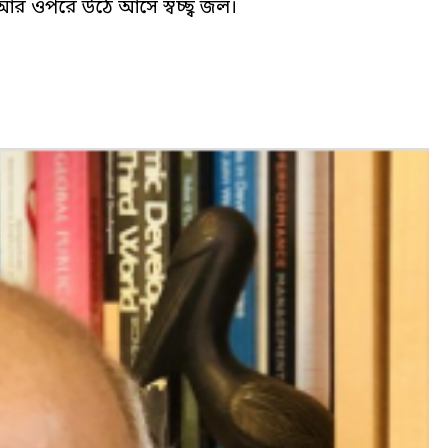
আর ওপরে উঠে আসে স্বচ্ছ্ব জল।