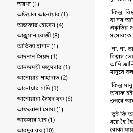
অরণ্য (1)
‘কিন্তু, 
আউয়াল আনোয়ার (1)
যা সব আমি
আজফার হোসেন (4)
প্রকৃতির 
সংসারকে 
আঞ্জুমান রোজী (8)
আতিকা হাসান (1)
‘না, না, 
বিশ্বাস ত
আদনান সৈয়দ (1)
আমি জানি 
আনন্দময়ী মজুমদার (1)
মানুষে বল
আনোয়ার শাহাদাত (2)
‘কিন্তু ম
আনোয়ার সাদি (1)
অবাক হই 
আনোয়ারা সৈয়দ হক (6)
ওপরে আমা
আফরোজা সোমা (1)
‘তুই কি 
আফসার খান (1)
ধরে হৈ হ
বোঝা যায়
আবদুর রব (10)