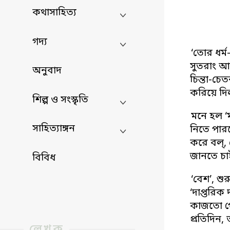
কথাসাহিত্য
গদ্য
‘তোর ধর্ম
সুতরাং আক
অনুবাদ
চিন্তা-চে
করিয়ে দি
শিল্প ও সংস্কৃতি
মনে হল ‘ম
সাহিত্যাঙ্গন
নিতে পারব
করে বল্, 
জানতে চা
বিবিধ
‘বেশ’, শু
‘দাপ্তরিক
কাজতো পে
প্রতিদিন,
লেখক