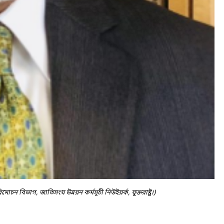
োচন বিভাগ, জাতিসংঘ উন্নয়ন কর্মসূচী নিউইয়র্ক, যুক্তরাষ্ট্র।)