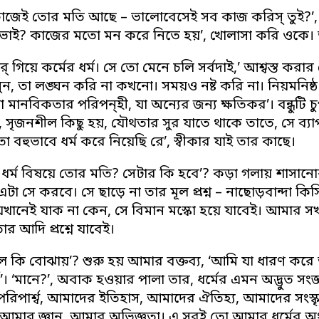
াজেই তোর মতি আছে – ভালোবেসেই সব কাজ করিস্ তুই?’, জ
ভাই? কাজের মতো মন করে নিতে হয়’, খোলাসা করি ওকে। তারপর
্ গিয়ে কর্মের ধর্ম। সে তো মেনে চলি সর্বদাই,’ আশ্বস্ত ক
ুন, তা লঙ্ঘন করি না কখনো। সময়ও নষ্ট করি না। নিয়মনিষ্
া মানবিকতার পরিপন্হী, যা অন্যের জন্য ক্ষতিকর’। বন্ধুটি 
 সৃজনশীল কিছু হয়, যৌথতার সুর যাতে থাকে তাতে, সে ব্যাপা
ো বহুভাবে ধর্ম করে নিয়েছি রে’, স্বীকার যাই তার কাছে।
র্ম, ধর্ম বিষয়ে তোর মতি? সেটার কি হবে’? কড়া গলায় শাসান
টা সে করবে। সে ছাড়ে না তার মূল প্রশ্ন – নাছোড়বান্দ
যেখানেই যাক না কেন, সে বিমান মস্কো হয়ে যাবেই। আমার 
ার আদি প্রশ্নে যাবেই।
লে কি বোঝায়’? শুরু হয় আমার বক্তব্য, ‘আমি যা ধারণ ক
’। ‘মানে?’, অবাক হওয়ার পালা তার, ধর্মের এমন অদ্ভুত 
রিপার্শ্ব, আমাদের ইতিহাস, আমাদের ঐতিহ্য, আমাদের সংস
 আমার জ্ঞান, আমার অভিজ্ঞতা। এ সবই তো আমার ধর্মের অংশ।