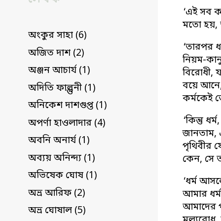
‘এই সব ক
মতো হয়, 
অংকুর সাহা (6)
‘তারপর ধর
অজিত দাশ (2)
নিয়ম-কান
অঞ্জন আচার্য (1)
বিরোধী, য
বয়ে আনে,
অদিতি ফাল্গুনী (1)
কর্মকেই ত
অনিকেশ দাশগুপ্ত (1)
‘কিন্তু ধ
অপর্ণা হাওলাদার (4)
জানতাম, এ
অবনি অনার্য (1)
পৃথিবীর 
অব্যয় অনিন্দ্য (1)
কেন, সে ত
অভিষেক ঘোষ (1)
‘ধর্ম আস
অভ্র আরিফ (2)
আমার ধর্ম
আমাদের প
অভ্র ঘোষাল (5)
মূল্যবোধ,