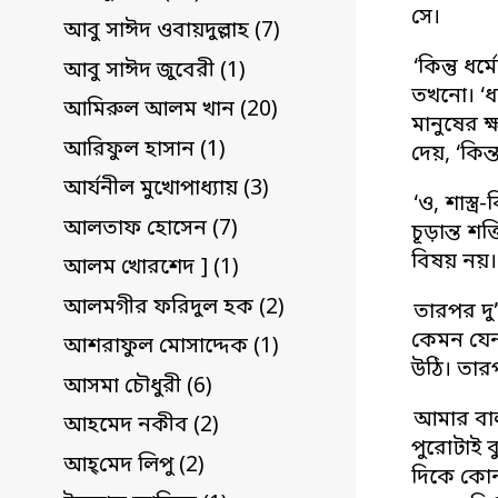
সে।
আবু সাঈদ ওবায়দুল্লাহ (7)
‘কিন্তু ধ
আবু সাঈদ জুবেরী (1)
তখনো। ‘ধর
আমিরুল আলম খান (20)
মানুষের ক
আরিফুল হাসান (1)
দেয়, ‘কি
আর্যনীল মুখোপাধ্যায় (3)
‘ও, শাস্ত
আলতাফ হোসেন (7)
চূড়ান্ত 
বিষয় নয়
আলম খোরশেদ ] (1)
আলমগীর ফরিদুল হক (2)
তারপর দু
কেমন যেন 
আশরাফুল মোসাদ্দেক (1)
উঠি। তারপ
আসমা চৌধুরী (6)
আমার বাল্
আহমেদ নকীব (2)
পুরোটাই ব
আহ্‌মেদ লিপু (2)
দিকে কোন 