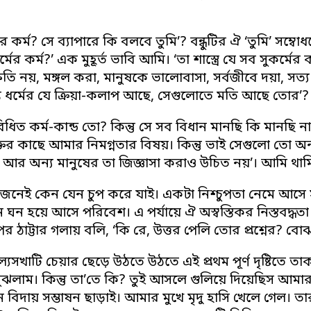
র্মের কর্ম? সে ব্যাপারে কি বলবে তুমি’? বন্ধুটির ঐ ‘তুমি’ সম
্মের কর্ম?’ এক মুহূর্ত ভাবি আমি। ‘তা শাস্ত্রে যে সব সুকর্
্ষতি নয়, মঙ্গল করা, মানুষকে ভালোবাসা, সর্বজীবে দয়া, সত
ন্ত ধর্মের যে ক্রিয়া-কলাপ আছে, সেগুলোতে মতি আছে তোর’?
্র-বিধিত কর্ম-কান্ড তো? কিন্তু সে সব বিধান মানছি কি মান
শক্তির কাছে আমার নিমগ্নতার বিষয়। কিন্তু ভাই সেগুলো তো অ
। আর অন্য মানুষের তা জিজ্ঞাসা করাও উচিত নয়’। আমি থাম
’জনেই কেন যেন চুপ করে যাই। একটা নিশ্চুপতা নেমে আসে
ঘন হয়ে আসে পরিবেশ। এ পর্যায়ে ঐ অস্বস্তিকর নিস্তবদ্ধত
র ঠাট্টার গলায় বলি, ‘কি রে, উত্তর পেলি তোর প্রশ্নের? 
যসখাটি চেয়ার ছেড়ে উঠতে উঠতে এই প্রথম পূর্ণ দৃষ্টিতে 
ুঝলাম। কিন্তু তা’তে কি? তুই আসলে গুলিয়ে দিয়েছিস আমার
বিদায় সম্ভাষন ছাড়াই। আমার মুখে মৃদু হাসি খেলে গেল।