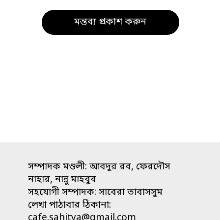
সম্পাদক মণ্ডলী: আবদুর রব, ফেরদৌস
নাহার, নান্নু মাহবুব
সহযোগী সম্পাদক: সাবেরা তাবাসসুম
লেখা পাঠাবার ঠিকানা:
cafe.sahitya@gmail.com