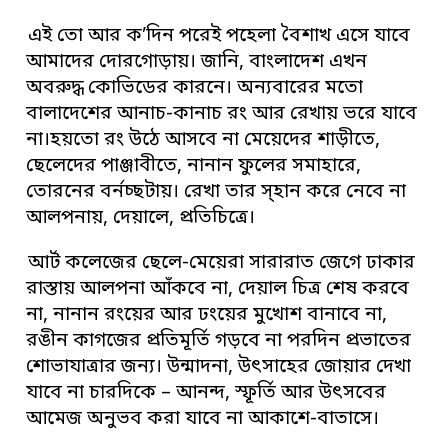
এই তো আর ক’দিন পরেই পহেলা বৈশাখ এসে যাবে
আমাদের দোরগোড়ায়। জানি, বাংলাদেশ এখন
অবরুদ্ধ কোভিডের কারনে। অন্যবারের মতো
বালাদেশের আনাচ-কানাচ রং আর রেখায় ভরে যাবে
না।হয়তো রং উঠে আসবে না মেয়েদের শাড়ীতে,
ছেলেদের পাঞ্জাবীতে, নানান ফুলের সমাহারে,
তোরনের বর্নচ্ছটায়। রেখা তার স্হান করে নেবে না
আলপনায়, দেয়ালে, প্রতিচিত্রে।
আর্ট কলেজের ছেলে-মেয়েরা সারারাত জেগে ঢাকার
রাস্তায় আলপনা আঁকবে না, দেয়াল চিত্র শেষ করবে
না, নানান রংয়ের আর ঢংয়ের মুখোশ বানাবে না,
রঙীন কাগজের প্রতিমূর্তি গড়বে না পরদিন প্রভাতের
শোভাযাত্রার জন্য। উন্মাদনা, উৎসাহের জোয়ার দেখা
যাবে না চারদিকে – আনন্দ, স্ফূর্তি আর উৎসবের
আমেজ অনুভব করা যাবে না আকাশে-বাতাসে।