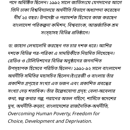
পদে অধিষ্ঠিত ছিলেন। ১৯৯২ সালে জাতিসংঘে যেগদানের আগে
তিনি ঢাকা বিশ্ববিদ্যালয়ে অর্থনীতি বিভাগে অধ্যাপনা করেছেন
দীর্ঘ ২৫ বছর। উপদেষ্টা ও পরামর্শক হিসেবে কাজ করছেন
বাংলাদেশ পরিকল্পনা কমিশন, বিশ্বব্যাংক, আন্তর্জাতিক শ্রম
সংস্হাসহ বিভিন্ন প্রতিষ্ঠানে।
ড: জাহান লেখালেখি করছেন গত চার দশক ধরে। আশির
দশকে বিভিন্ন পত্র-পত্রিকা এ সাময়িকীতে নিয়মিত লিখেছেন।
রেডিও ও টেলিভিশনের বিভিন্ন অনুষ্ঠানের জননন্দিত
উপস্হাপক হিসেবে পরিচিত ছিলেন। ১৯৯১-৯২ সালে বাংলাদেশ
অর্থনীতি সমিতির মহাসচিব ছিলেন।ইংরেজী ও বাংলায় তাঁর
প্রকাশিত গ্রণ্হের সংখ্যা এত ডজন এবং প্রকাশিত প্রবন্ধের
সংখ্যা দেড় শতাধিক। তাঁর উল্লেখযোগ্য গ্রন্হ: বেলা-অবেলার
কথা, স্বল্প কথার গল্প, পরানের অতল গহিণে, শার্সিতে স্বদেশের
মুখ, অর্থনীতি-কড়চা, বাংলাদেশের রাজনৈতিক-অর্থনীতি,
Overcoming Human Poverty, Freedom for
Choice, Development and Deprivation.