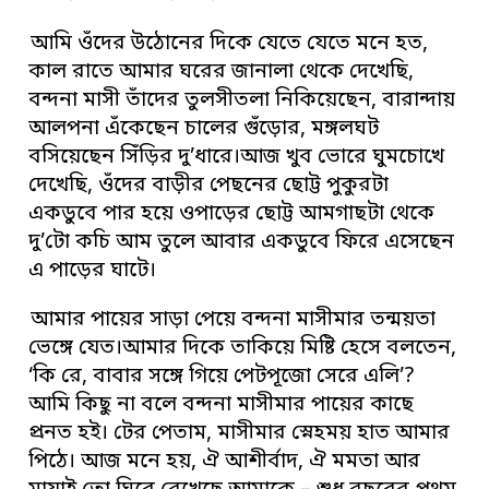
আমি ওঁদের উঠোনের দিকে যেতে যেতে মনে হত,
কাল রাতে আমার ঘরের জানালা থেকে দেখেছি,
বন্দনা মাসী তাঁদের তুলসীতলা নিকিয়েছেন, বারান্দায়
আলপনা এঁকেছেন চালের গুঁড়োর, মঙ্গলঘট
বসিয়েছেন সিঁড়ির দু’ধারে।আজ খুব ভোরে ঘুমচোখে
দেখেছি, ওঁদের বাড়ীর পেছনের ছোট্ট পুকুরটা
একডুবে পার হয়ে ওপাড়ের ছোট্ট আমগাছটা থেকে
দু’টো কচি আম তুলে আবার একডুবে ফিরে এসেছেন
এ পাড়ের ঘাটে।
আমার পায়ের সাড়া পেয়ে বন্দনা মাসীমার তন্ময়তা
ভেঙ্গে যেত।আমার দিকে তাকিয়ে মিষ্টি হেসে বলতেন,
‘কি রে, বাবার সঙ্গে গিয়ে পেটপূজো সেরে এলি’?
আমি কিছু না বলে বন্দনা মাসীমার পায়ের কাছে
প্রনত হই। টের পেতাম, মাসীমার স্নেহময় হাত আমার
পিঠে। আজ মনে হয়, ঐ আশীর্বাদ, ঐ মমতা আর