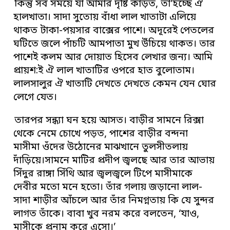
কিন্তু সব সময়ে যা আমার দৃষ্টি কাড়ত, তা’হচ্ছে ঐ
হালখাতা। সাদা সুতোয় বাঁধা লাল খাতাটা এলিয়ে
থাকত টাকা-পয়সার বাক্সের পাশে। অদূরেই পেতলের
ঘটিতে জলে পাঁচটি আমপাতা মুখ উঁচিয়ে থাকত। তার
পাশেই কলম আর দোয়াত হিসেব লেখার জন্য। আমি
প্রায়শ:ই ঐ লাল খাতাটির ওপরে হাত বুলোতাম।
লালসালুর ঐ খাতাটি দেখতে দেখতে কেমন যেন ঘোর
লেগে যেত।
তারপর সন্ধ্যা ঘন হয়ে আসত। বাড়ীর সামনে রিক্সা
থেকে নেমে চোখে পড়ত, পাশের বাড়ীর বন্দনা
মাসীমা ওঁদের উঠোনের মাঝখানে তুলসীতলায়
দাঁড়িয়ে।সামনে মাটির প্রদীপ জ্বলছে আর তার আভায়
সিঁদুর রাঙ্গা সিঁথি আর জ্বলজ্বলে টিপে মাসীমাকে
দেবীর মতো মনে হতো। তাঁর গলায় জড়ানো লাল-
সাদা শাড়ীর আঁচলে আর তাঁর নিমগ্নতায় কি যে সুন্দর
লাগত তাঁকে। বাবা খুব নরম করে বলতেন, ‘যাও,
মাসীকে প্রনাম করে এসো।’