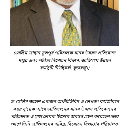
(সেলিম জাহান ভূতপূর্ব পরিচালক মানব উন্নয়ন প্রতিবেদন
দপ্তর এবং দারিদ্র্য বিমোচন বিভাগ, জাতিসংঘ উন্নয়ন
কর্মসূচী নিউইয়র্ক, যুক্তরাষ্ট্র।)
ড: সেলিম জাহান একজন অর্থনীতিবিদ ও লেখক। কর্মজীবনে
বছর দু’য়েক আগে জাতিসংঘের মানব উন্নয়ন প্রতিবেদনের
পরিচালক ও মূখ্য লেখক হিসেবে অবসর গ্রহন করেছেন।তার
আগে তিনি জাতিসংঘের দারিদ্র্য বিমোচন বিভাগের পরিচালক