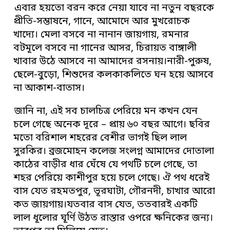
এবার হয়তো বরন করে নেয়া যাবে না নতুন বছরকে
প্রীতি-সম্ভাষনে, গানে, আমোদে আর মুখরোচক
খাদ্যে। মেলা বসবে না নানান জায়গায়, রমনার
বটমূলে বসবে না গানের আসর, চিরায়ত বাঙ্গালী
খাবার উঠে আসবে না আমাদের রসনায়।নারী-পুরুষ,
ছেলে-বুড়ো, শিশুদের কলকাকলিতে ঘন হয়ে আসবে
না আকাশ-বাতাস।
জানি না, এই সব চালচিত্র পেরিয়ে মন কখন যেন
চলে গেছে অনেক দূরে – প্রায় ৬০ বছর আগে। ছবির
মতো বরিশাল শহরের বেশীর ভাগই ছিল লাল
সুরকির। ব্রজমোহন কলেজ সংলগ্ন আমাদের দোতালা
কাঠের বাড়ীর ধার ঘেঁষে যে পথটি চলে গেছে, তা
শহর পেরিয়ে কাশীপুর হয়ে চলে গেছে। ঐ পথ ধরেই
বাস যেত রহমতপুর, ভূরঘাটা, গৌরনদী, চাখার আরো
কত জায়গায়।যতবার বাস যেত, ততবারই একটি
লাল ধূলোর ঘূর্ণি উঠত রাস্তার ওপরে ক্ষনিকের জন্য।