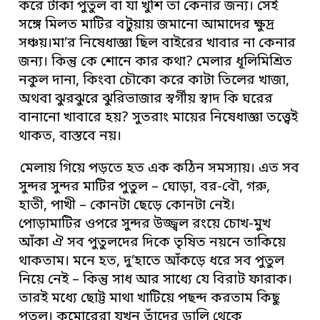
করে টাকা পুতুল বা যা খুশি তা কেনার জন্য। সেই
সঙ্গে মিলত মাটির বটুয়ায় জমানো আমাদের ক্ষুদ্র
সঞ্চয়।মা’র নিষেধাজ্ঞা ছিল বাইরের খাবার না কেনার
জন্য। কিন্তু কে শোনে কার কথা? মেলার ধূলিমিশ্রিত
নকুল দানা, কিংবা চৌকো করে কাটা তিলের খাজা,
অথবা ঝুরঝুরে ঝুরিভাজার স্বর্গীয় স্বাদ কি ঘরের
বানানো খাবারে হয়? সুতরাং মায়ের নিষেধাজ্ঞা তত্ত্বেই
থাকত, বাস্তবে নয়।
মেলায় গিয়ে পড়তে হত এক কঠিন সমস্যায়। এত সব
সুন্দর সুন্দর মাটির পুতুল – ঘোড়া, বর-বৌ, গরু,
হাতী, পাখী – কোনটা ছেড়ে কোনটা নেই।
পোড়ামাটির ওপরে সুন্দর উজ্জ্বল রংয়ে চোখ-মুখ
আঁকা ঐ সব পুতুলদের দিকে তৃষিত নয়নে তাকিয়ে
থাকতাম। মনে হত, দু’হাতে আঁকড়ে ধরে সব পুতুল
নিয়ে নেই – কিন্তু সাধ আর সাধ্যে যে বিরাট ফারাক।
তারই মধ্যে ছোট্ট মাথা খাটিয়ে পছন্দ করতাম কিছু
পুতুল। কুমোরেরা যখন তাঁদের ডালি থেকে