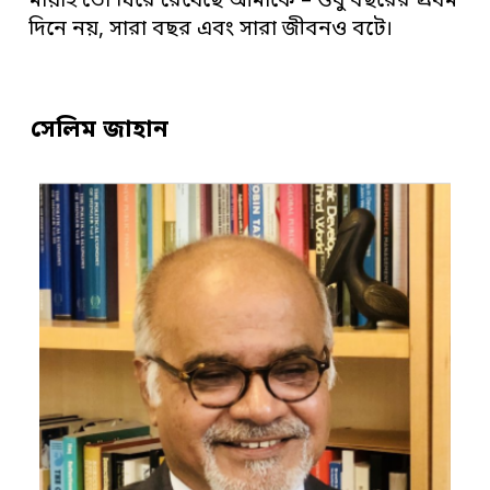
মায়াই তো ঘিরে রেখেছে আমাকে – শুধু বছরের প্রথম
দিনে নয়, সারা বছর এবং সারা জীবনও বটে।
সেলিম জাহান