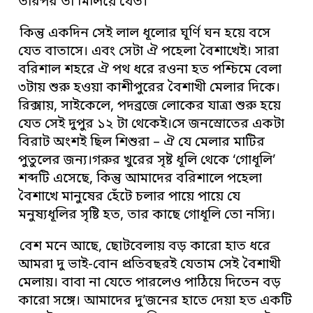
তারপর তা মিলিয়ে যেত।
কিন্তু একদিন সেই লাল ধূলোর ঘূর্ণি ঘন হয়ে বসে
যেত বাতাসে। এবং সেটা ঐ পহেলা বৈশাখেই। সারা
বরিশাল শহরে ঐ পথ ধরে রওনা হত পশ্চিমে বেলা
৩টায় শুরু হওয়া কাশীপুরের বৈশাখী মেলার দিকে।
রিক্সায়, সাইকেলে, পদব্রজে লোকের যাত্রা শুরু হয়ে
যেত সেই দুপুর ১২ টা থেকেই।সে জনস্রোতের একটা
বিরাট অংশই ছিল শিশুরা – ঐ যে মেলার মাটির
পুতুলের জন্য।গরুর খুরের সৃষ্ট ধূলি থেকে ‘গোধূলি’
শব্দটি এসেছে, কিন্তু আমাদের বরিশালে পহেলা
বৈশাখে মানুষের হেঁটে চলার পায়ে পায়ে যে
মনুষ্যধূলির সৃষ্টি হত, তার কাছে গোধূলি তো নস্যি।
বেশ মনে আছে, ছোটবেলায় বড় কারো হাত ধরে
আমরা দু ভাই-বোন প্রতিবছরই যেতাম সেই বৈশাখী
মেলায়। বাবা না যেতে পারলেও পাঠিয়ে দিতেন বড়
কারো সঙ্গে। আমাদের দু’জনের হাতে দেয়া হত একটি