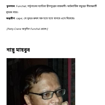
ফুনশাল
: Funchal; পর্তুগালের ম্যাডিরা দ্বীপপুঞ্জের রাজধানী। আটলান্টিক সমুদ্রের সীমান্তবর্তী
বৃহত্তম শহর।
অন্তরীপ
: cape; যে ভূখণ্ড ক্রমশ সরু হতে হতে সাগরে এসে মিশেছে।
[Patty Crane অনূদিত Funchal থেকে।]
নান্নু মাহবুব