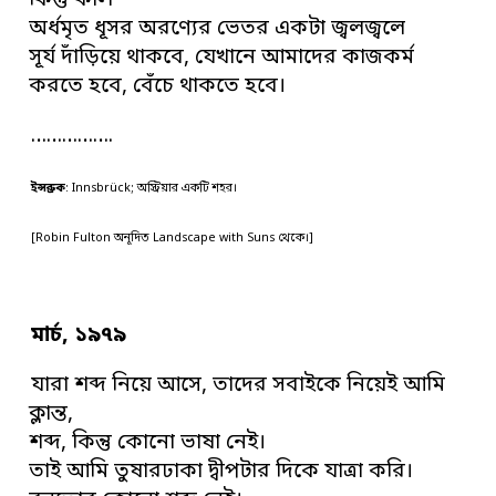
কিন্তু কাল
অর্ধমৃত ধূসর অরণ্যের ভেতর একটা জ্বলজ্বলে
সূর্য দাঁড়িয়ে থাকবে, যেখানে আমাদের কাজকর্ম
করতে হবে, বেঁচে থাকতে হবে।
…………….
ইন্সব্রুক
: Innsbrück; অস্ট্রিয়ার একটি শহর।
[Robin Fulton অনূদিত Landscape with Suns থেকে।]
মার্চ, ১৯৭৯
যারা শব্দ নিয়ে আসে, তাদের সবাইকে নিয়েই আমি
ক্লান্ত,
শব্দ, কিন্তু কোনো ভাষা নেই।
তাই আমি তুষারঢাকা দ্বীপটার দিকে যাত্রা করি।