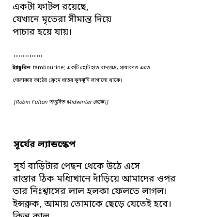
একটা ফাটল রয়েছে,
যেখানে মৃতেরা সীমান্ত দিয়ে
পাচার হয়ে যায়।
………….
ট্যাম্বুরিন
: tambourine; একটি ছোট হাত-বাদ্যযন্ত্র, সাধারণত এতে
গোলাকার কাঠের ফ্রেমে ধাতব ঝুনঝুনি লাগানো থাকে।
[Robin Fulton অনূদিত Midwinter থেকে।]
সূর্যের ল্যান্ডস্কেপ
সূর্য বাড়িটার পেছন থেকে উঠে এসে
রাস্তার ঠিক মধ্যিখানে দাঁড়িয়ে আমাদের ওপর
তার নিঃশ্বাসের লাল হলকা ফেলতে লাগল।
ইন্সব্রুক, আমায় তোমাকে ছেড়ে যেতেই হবে।