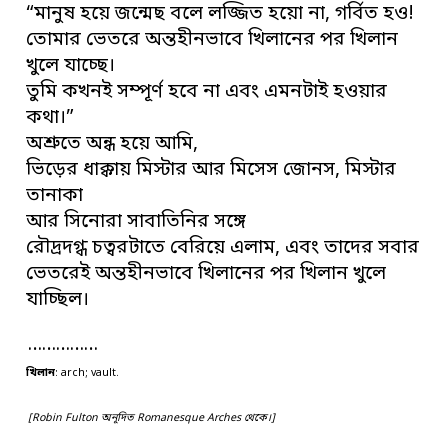
“মানুষ হয়ে জন্মেছ বলে লজ্জিত হয়ো না, গর্বিত হও!
তোমার ভেতরে অন্তহীনভাবে খিলানের পর খিলান
খুলে যাচ্ছে।
তুমি কখনই সম্পূর্ণ হবে না এবং এমনটাই হওয়ার
কথা।”
অশ্রুতে অন্ধ হয়ে আমি,
ভিড়ের ধাক্কায় মিস্টার আর মিসেস জোনস, মিস্টার
তানাকা
আর সিনোরা সাবাতিনির সঙ্গে
রৌদ্রদগ্ধ চত্বরটাতে বেরিয়ে এলাম, এবং তাদের সবার
ভেতরেই অন্তহীনভাবে খিলানের পর খিলান খুলে
যাচ্ছিল।
……………
খিলান
: arch; vault.
[Robin Fulton অনূদিত Romanesque Arches থেকে।]