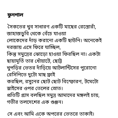
ফুনশাল
সৈকতের খুব সাধারণ একটি মাছের রেস্তোরাঁ,
জাহাজডুবি থেকে বেঁচে যাওয়া
লোকেদের দাঁড় করানো একটি ছাউনি। অনেকেই
দরজায় এসে ফিরে যাচ্ছিল,
কিন্তু সমুদ্রের ঝোড়ো হাওয়া ফিরছিল না। একটা
ছায়ামূর্তি তার ধোঁয়াটে, ছোট্ট
খুপড়ির ভেতর দাঁড়িয়ে আটলান্টিসের পুরোনো
রেসিপিতে দুটো মাছ ফ্রাই
করছিল, রসুনের ছোট ছোট বিস্ফোরণ, টমেটো
স্লাইসের ওপর তেলের স্রােত।
প্রতিটি গ্রাস বলছিল সমুদ্র আমাদের মঙ্গলই চায়,
গভীর তলদেশের এক গুঞ্জন।
সে এবং আমি একে অপরের ভেতরে তাকাই।