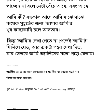
সেটা স্থির হয়ে আছে। সেটা আছে। তিনি টের
পাচ্ছেন না বলে সেটা বেঁচে আছে, এবং আছে।
আমি কী? বহুকাল আগে আমি মাঝে মাঝে
কয়েক মুহূর্তের জন্য ‘আমার আমি’র
খুব কাছাকাছি চলে আসতাম।
কিন্তু ‘আমি’র দেখা পেতে না পেতেই ‘আমি’টা
মিলিয়ে যেত, আর একটা গহ্বর দেখা দিত,
যার ভেতরে আমি অ্যালিসের মতো পড়ে যেতাম।
………….
অ্যালিস
: Alice in Wonderland-এর অ্যালিস, খরগোসের গর্তে পড়ে
গিয়ে যার যাত্রা শুরু হয়।
[Robin Fulton অনূদিত Portrait With Commentary থেকে।]