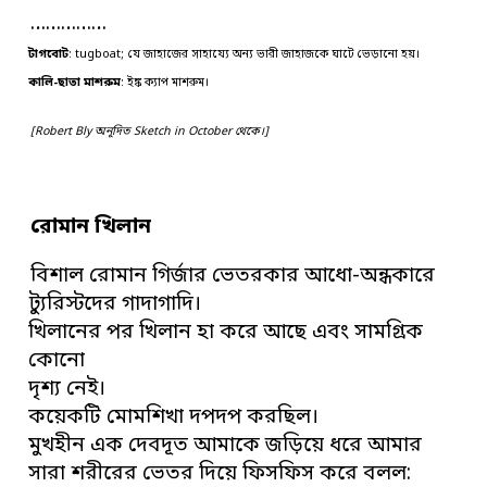
……………
টাগবোট
: tugboat; যে জাহাজের সাহায্যে অন্য ভারী জাহাজকে ঘাটে ভেড়ানো হয়।
কালি-ছাতা মাশরুম
: ইঙ্ক ক্যাপ মাশরুম
।
[Robert Bly অনূদিত Sketch in October থেকে।]
রোমান খিলান
বিশাল রোমান গির্জার ভেতরকার আধো-অন্ধকারে
ট্যুরিস্টদের গাদাগাদি।
খিলানের পর খিলান হা করে আছে এবং সামগ্রিক
কোনো
দৃশ্য নেই।
কয়েকটি মোমশিখা দপদপ করছিল।
মুখহীন এক দেবদূত আমাকে জড়িয়ে ধরে আমার
সারা শরীরের ভেতর দিয়ে ফিসফিস করে বলল: