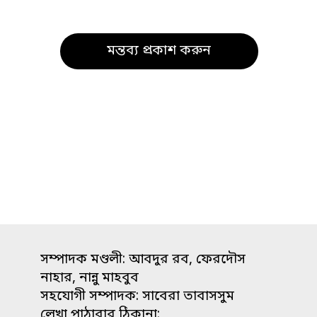
সম্পাদক মণ্ডলী: আবদুর রব, ফেরদৌস
নাহার, নান্নু মাহবুব
সহযোগী সম্পাদক: সাবেরা তাবাসসুম
লেখা পাঠাবার ঠিকানা: