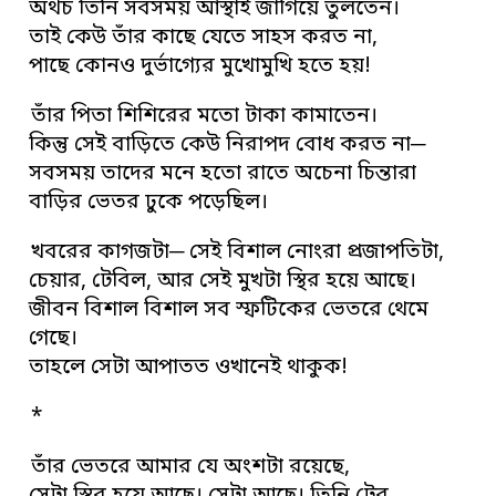
অথচ তিনি সবসময় আস্থাই জাগিয়ে তুলতেন।
তাই কেউ তাঁর কাছে যেতে সাহস করত না,
পাছে কোনও দুর্ভাগ্যের মুখোমুখি হতে হয়!
তাঁর পিতা শিশিরের মতো টাকা কামাতেন।
কিন্তু সেই বাড়িতে কেউ নিরাপদ বোধ করত না─
সবসময় তাদের মনে হতো রাতে অচেনা চিন্তারা
বাড়ির ভেতর ঢুকে পড়েছিল।
খবরের কাগজটা─ সেই বিশাল নোংরা প্রজাপতিটা,
চেয়ার, টেবিল, আর সেই মুখটা স্থির হয়ে আছে।
জীবন বিশাল বিশাল সব স্ফটিকের ভেতরে থেমে
গেছে।
তাহলে সেটা আপাতত ওখানেই থাকুক!
*
তাঁর ভেতরে আমার যে অংশটা রয়েছে,