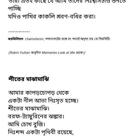
তারা এতই কাছে যে আমি তাদের নিঃশ্বাসটাও শুনতে
পাচ্ছি
যদিও পাখির কাকলি শ্রবণ-বধির করা।
……………
ক্যামিলিয়ন
: chameleon; পশ্চাৎপটের সঙ্গে রং পাল্টে অদৃশ্য হয় যে গিরগিটি।
[Robin Fulton অনূদিত Memories Look at Me থেকে।]
শীতের মাঝামাঝি
আমার কাপড়চোপড় থেকে
একটা নীল আভা নিঃসৃত হচ্ছে।
শীতের মাঝামাঝি।
বরফ-ট্যাম্বুরিনের ঝঙ্কার।
আমি চোখ বুজি।
নিঃশব্দ একটা পৃথিবী রয়েছে,