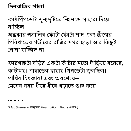
দিনরাত্রির পালা
কাঠপিঁপড়েটা শূন্যদৃষ্টিতে নিঃশব্দে পাহারা দিয়ে
যাচ্ছিল।
অন্ধকার পত্রালির ফোঁটা ফোঁটা শব্দ এবং গ্রীষ্মের
গিরিখাতের গভীরের রাত্রির মর্মর ছাড়া আর কিছুই
শোনা যাচ্ছিল না।
ফারগাছটা ঘড়ির একটা কাঁটার মতো দাঁড়িয়ে রয়েছে,
কাঁটাময়। পাহাড়ের ছায়ায় পিঁপড়েটা জ্বলছিল।
পাখির চিৎকার! এবং অবশেষে─
মেঘের বহর ধীরে ধীরে গড়াতে শুরু করে।
………….
[May Swenson অনূদিত Twenty-Four Hours থেকে।]