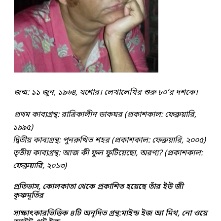
জন্ম: ১১ জুন, ১৯৬৪, যশোর। লেখালেখির শুরু ৮০’র দশকে।
প্রথম কাব্যগ্রন্থ: রাত্রিকালীন ডাকঘর (প্রকাশকাল: ফেব্রুয়ারি,
১৯৯৫)
দ্বিতীয় কাব্যগ্রন্থ: পুনরুত্থিত শহর (প্রকাশকাল: ফেব্রুয়ারি, ২০০৫)
তৃতীয় কাব্যগ্রন্থ: আজ কী ফুল ফুটিয়েছো, অরণ্য? (প্রকাশকাল:
ফেব্রুয়ারি, ২০১৩)
প্রতিভাস, কোলকাতা থেকে প্রকাশিত হয়েছে তাঁর ইউ জী
কৃষ্ণমূর্তির
সাক্ষাৎকারভিত্তিক ৪টি অনূদিত গ্রন্থ:মাইন্ড ইজ আ মিথ, নো ওয়ে