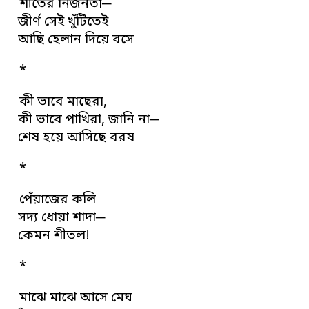
শীতের নির্জনতা─
জীর্ণ সেই খুঁটিতেই
আছি হেলান দিয়ে বসে
*
কী ভাবে মাছেরা,
কী ভাবে পাখিরা, জানি না─
শেষ হয়ে আসিছে বরষ
*
পেঁয়াজের কলি
সদ্য ধোয়া শাদা─
কেমন শীতল!
*
মাঝে মাঝে আসে মেঘ