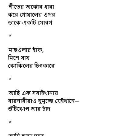
শীতের অঝোর ধারা
ঝরে গোয়ালের ওপর
ডাকে একটি মোরগ
*
মাছওলার হাঁক,
মিশে যায়
কোকিলের চিৎকারে
*
আছি এক সরাইখানায়
বারনারীরাও ঘুমুচ্ছে যেইখানে─
শুঁটিঝোপ আর চাঁদ
*