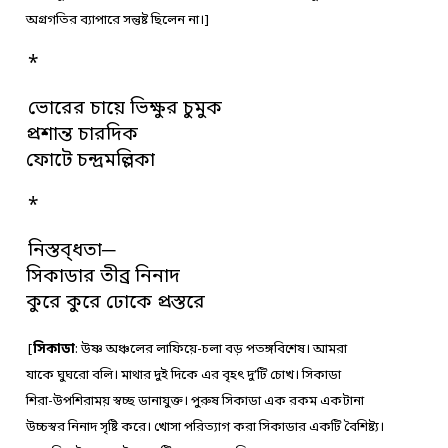
অগ্রগতির ব্যাপারে সন্তুষ্ট ছিলেন না।]
*
ভোরের চায়ে ভিক্ষুর চুমুক
প্রশান্ত চারদিক
ফোটে চন্দ্রমল্লিকা
*
নিস্তব্ধতা─
সিকাডার তীব্র নিনাদ
কুরে কুরে ঢোকে প্রস্তরে
[
সিকাডা
: উষ্ণ অঞ্চলের লাফিয়ে-চলা বড় পতঙ্গবিশেষ। আমরা
যাকে ঘুঘরো বলি। মাথার দুই দিকে এর বৃহৎ দু’টি চোখ। সিকাডা
শিরা-উপশিরাময় স্বচ্ছ ডানাযুক্ত। পুরুষ সিকাডা এক রকম একটানা
উচ্চস্বর নিনাদ সৃষ্টি করে। খোসা পরিত্যাগ করা সিকাডার একটি বৈশিষ্ট্য।