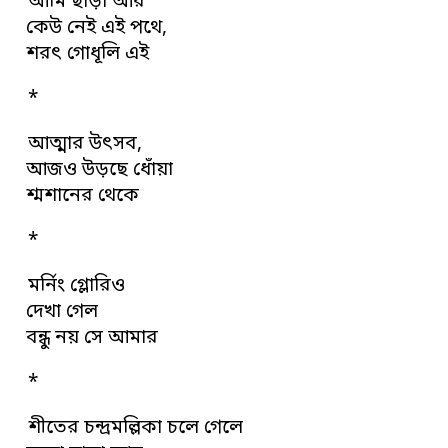
আমি ছাড়া আর
কেউ নেই এই পথে,
শরৎ গোধূলি এই
*
আত্মার উৎসব,
আজও উড়ছে ধোঁয়া
শ্মশানের থেকে
*
মর্নিং গ্লোরিও
দেখা গেল
বন্ধু নয় সে আমার
*
শীতের চন্দ্রমল্লিকা চলে গেলে