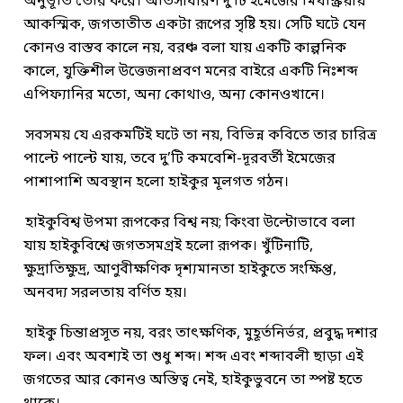
অনুভূতি তৈরি করে। অতিসাধারণ দু’টি ইমেজের মিথস্ক্রিয়ায়
আকস্মিক, জগতাতীত একটা রূপের সৃষ্টি হয়। সেটি ঘটে যেন
কোনও বাস্তব কালে নয়, বরঞ্চ বলা যায় একটি কাল্পনিক
কালে, যুক্তিশীল উত্তেজনাপ্রবণ মনের বাইরে একটি নিঃশব্দ
এপিফ্যানির মতো, অন্য কোথাও, অন্য কোনওখানে।
সবসময় যে এরকমটিই ঘটে তা নয়, বিভিন্ন কবিতে তার চারিত্র
পাল্টে পাল্টে যায়, তবে দু’টি কমবেশি-দূরবর্তী ইমেজের
পাশাপাশি অবস্থান হলো হাইকুর মূলগত গঠন।
হাইকুবিশ্ব উপমা রূপকের বিশ্ব নয়; কিংবা উল্টোভাবে বলা
যায় হাইকুবিশ্বে জগতসমগ্রই হলো রূপক। খুঁটিনাটি,
ক্ষুদ্রাতিক্ষুদ্র, আণুবীক্ষণিক দৃশ্যমানতা হাইকুতে সংক্ষিপ্ত,
অনবদ্য সরলতায় বর্ণিত হয়।
হাইকু চিন্তাপ্রসূত নয়, বরং তাৎক্ষণিক, মুহূর্তনির্ভর, প্রবুদ্ধ দশার
ফল। এবং অবশ্যই তা শুধু শব্দ। শব্দ এবং শব্দাবলী ছাড়া এই
জগতের আর কোনও অস্তিত্ব নেই, হাইকুভুবনে তা স্পষ্ট হতে