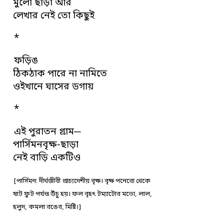
মুলো ছাড়া আর
লেখার নেই তো কিছুই
*
ফড়িঙ
ঠিকঠাক পারে না নামিতে
ওইখানে ঘাসের ডগায়
*
এই পুরাতন গ্রাম─
পার্সিমনবৃক্ষ-ছাড়া
নেই বাড়ি একটিও
[পার্সিমন: দীর্ঘজীবী প্রাচ্যদেশীয় বৃক্ষ। বৃক্ষ পনেরো থেকে
ষাট ফুট পর্যন্ত উঁচু হয়। ফল বৃহৎ টম্যাটোর মতো, লাল,
হলুদ, কমলা রঙের, মিষ্টি।]