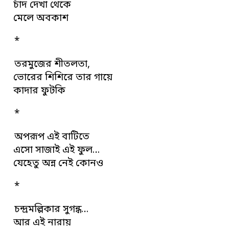
চাঁদ দেখা থেকে
মেলে অবকাশ
*
তরমুজের শীতলতা,
ভোরের শিশিরে তার গায়ে
কাদার ফুটকি
*
অপরূপ এই বাটিতে
এসো সাজাই এই ফুল…
যেহেতু অন্ন নেই কোনও
*
চন্দ্রমল্লিকার সুগন্ধ…
আর এই নারায়