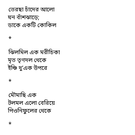
তেরছা চাঁদের আলো
ঘন বাঁশঝাড়ে;
ডাকে একটি কোকিল
*
ঝিলমিল এক মরীচিকা
মৃত তৃণদল থেকে
ইঞ্চি দু’এক উপরে
*
মৌমাছি এক
টলমল এলো বেরিয়ে
পিওনিফুলের থেকে
*