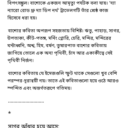
বিপৎসঙ্কুল। বাশোকে একজন আমৃত্যু পর্যটক বলা যায়। ‘দ্যা
ন্যারো রোড থ্রু দ্যা ডিপ নর্থ’ ট্রাভেলগটি তাঁর শ্রেষ্ঠ কাজ
হিসেবে ধরা হয়।
বাশোর কবিতা অপরূপ সহজতায় বিশিষ্ট। ঋতু, পাহাড়, সাগর,
উপত্যকা, কীট-পতঙ্গ, মর্নিং গ্লোরি, চেরি, মন্দির, মন্দিরের
ঘন্টাধ্বনি, অশ্ব, হিম, বর্ষণ, তুষারপাত বাশোর কবিতায়
জাগিয়ে তোলে এক অন্য পৃথিবী, চাঁদ আর একাকীত্বে সেই
পৃথিবী নির্জন।
বাশোর কবিতায় যে ইমেজগুলি স্ফুট থাকে সেগুলো খুব বেশি
পরস্পর-দূরান্বয়ী নয়। তাতে এই কবিতাগুলো হয়ে ওঠে আরও
স্পন্দিত এবং অন্তর্গতরূপে গতিময়।
………………………
*
সাগর আঁধার হয়ে আসে;