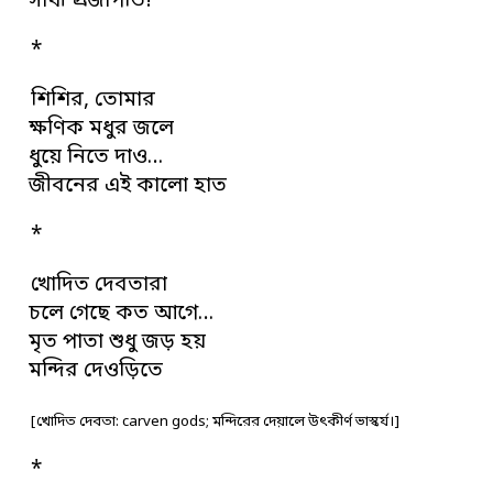
সাথী প্রজাপতি!
*
শিশির, তোমার
ক্ষণিক মধুর জলে
ধুয়ে নিতে দাও…
জীবনের এই কালো হাত
*
খোদিত দেবতারা
চলে গেছে কত আগে…
মৃত পাতা শুধু জড় হয়
মন্দির দেওড়িতে
[খোদিত দেবতা: carven gods; মন্দিরের দেয়ালে উৎকীর্ণ ভাস্কর্য।]
*