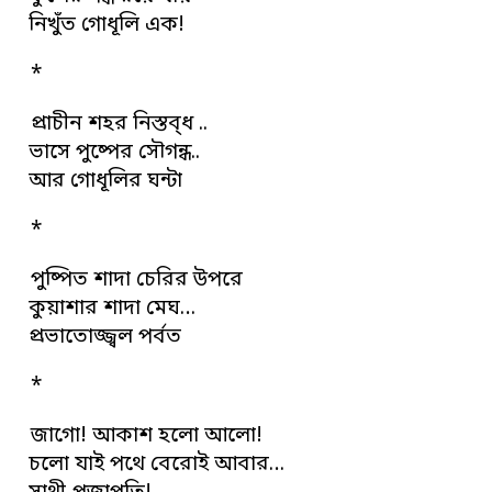
নিখুঁত গোধূলি এক!
*
প্রাচীন শহর নিস্তব্ধ ..
ভাসে পুষ্পের সৌগন্ধ..
আর গোধূলির ঘন্টা
*
পুষ্পিত শাদা চেরির উপরে
কুয়াশার শাদা মেঘ…
প্রভাতোজ্জ্বল পর্বত
*
জাগো! আকাশ হলো আলো!
চলো যাই পথে বেরোই আবার…