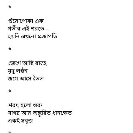
*
শুঁয়োপোকা এক
গভীর এই শরতে─
হয়নি এখনো প্রজাপতি
*
জেগে আছি রাতে;
মৃদু লণ্ঠন
জমে আসে তৈল
*
শরৎ হলো শুরু
সাগর আর অঙ্কুরিত ধানক্ষেত
একই সবুজ