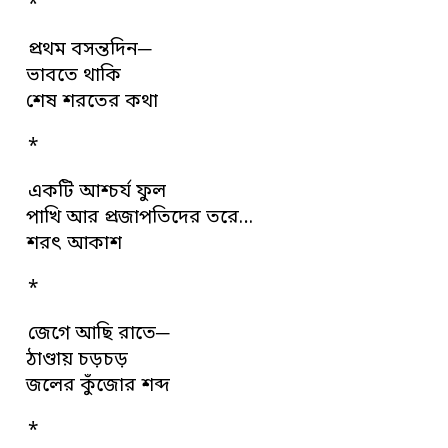
*
প্রথম বসন্তদিন─
ভাবতে থাকি
শেষ শরতের কথা
*
একটি আশ্চর্য ফুল
পাখি আর প্রজাপতিদের তরে…
শরৎ আকাশ
*
জেগে আছি রাতে─
ঠাণ্ডায় চড়চড়
জলের কুঁজোর শব্দ
*