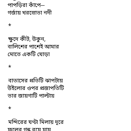
পাপড়িরা কাঁপে─
গর্জায় খরস্রোতা নদী
*
ক্ষুদে কীট, উকুন,
বালিশের পাশেই আমার
মোতে একটি ঘোড়া
*
বাতাসের প্রতিটি ঝাপটায়
উইলোর ওপর প্রজাপতিটি
তার জায়গাটি পাল্টায়
*
মন্দিরের ঘণ্টা মিলায় দূরে
ফুলের গন্ধ রয়ে যায়