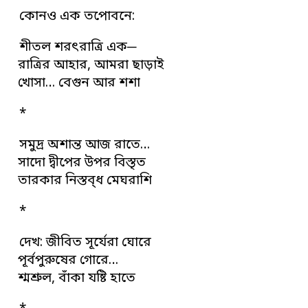
কোনও এক তপোবনে:
শীতল শরৎরাত্রি এক─
রাত্রির আহার, আমরা ছাড়াই
খোসা… বেগুন আর শশা
*
সমুদ্র অশান্ত আজ রাতে…
সাদো দ্বীপের উপর বিস্তৃত
তারকার নিস্তব্ধ মেঘরাশি
*
দেখ: জীবিত সূর্যেরা ঘোরে
পূর্বপুরুষের গোরে…
শ্মশ্রুল, বাঁকা যষ্টি হাতে