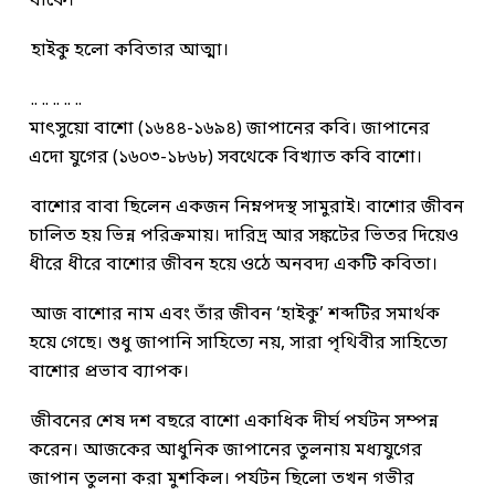
থাকে।
হাইকু হলো কবিতার আত্মা।
.. .. .. .. ..
মাৎসুয়ো বাশো (১৬৪৪-১৬৯৪) জাপানের কবি। জাপানের
এদো যুগের (১৬০৩-১৮৬৮) সবথেকে বিখ্যাত কবি বাশো।
বাশোর বাবা ছিলেন একজন নিম্নপদস্থ সামুরাই। বাশোর জীবন
চালিত হয় ভিন্ন পরিক্রমায়। দারিদ্র আর সঙ্কটের ভিতর দিয়েও
ধীরে ধীরে বাশোর জীবন হয়ে ওঠে অনবদ্য একটি কবিতা।
আজ বাশোর নাম এবং তাঁর জীবন ‘হাইকু’ শব্দটির সমার্থক
হয়ে গেছে। শুধু জাপানি সাহিত্যে নয়, সারা পৃথিবীর সাহিত্যে
বাশোর প্রভাব ব্যাপক।
জীবনের শেষ দশ বছরে বাশো একাধিক দীর্ঘ পর্যটন সম্পন্ন
করেন। আজকের আধুনিক জাপানের তুলনায় মধ্যযুগের
জাপান তুলনা করা মুশকিল। পর্যটন ছিলো তখন গভীর