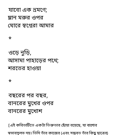
যাবো এক ভ্রমণে;
ম্লান মরুর ওপর
ঘোরে স্বপ্নেরা আমার
*
ওড়ে নুড়ি,
আসামা পাহাড়ের পথে;
শরতের হাওয়া
*
বছরের পর বছর,
বানরের মুখের ওপর
বানরের মুখোশ
[এই কবিতাটিতে একটা তিক্ততার ছোঁয়া রয়েছে, যা বাশোর
স্বভাবসুলভ নয়। তিনি তাঁর কাজের (এবং সম্ভবত তাঁর কিছু ছাত্রের)