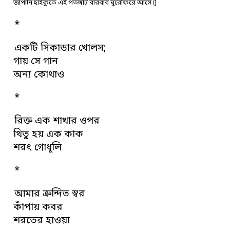
জাপানি হাইকুতে এই পতঙ্গটি বারবার ঘুরেফিরে আসে।]
*
একটি সিকাডার খোলস;
গায় সে গান
অন্য কোথাও
*
রিক্ত এক শাখার ওপর
থিতু হয় এক কাক
শরৎ গোধূলি
*
আমার ক্রন্দিত স্বর
কাঁপায় কবর
শরতের হাওয়া