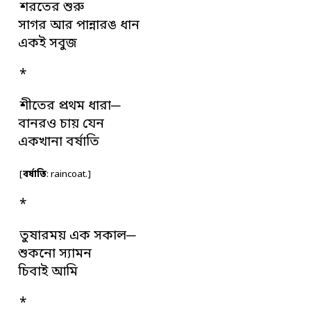
শরতের শুরু
সাগর আর পান্নারঙ ধান
একই সবুজ
*
শীতের প্রথম ধারা─
বানরও চায় যেন
একখানা বর্ষাতি
[
বর্ষাতি
: raincoat.]
*
তুষারময় এক সকাল─
শুকনো স্যামন
চিবাই আমি
*