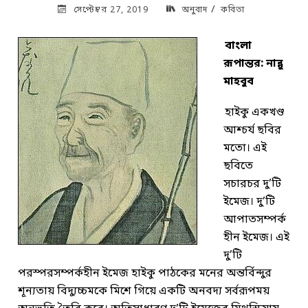
/
সেপ্টেম্বর 27, 2019
অনুবাদ
কবিতা
বাংলা
রূপান্তর: নান্নু
মাহবুব
হাইকু একখণ্ড
আশ্চর্য ছবির
মতো। এই
ছবিতে
সচারচর দু’টি
ইমেজ। দু’টি
আপাতসম্পর্ক
হীন ইমেজ। এই
দু’টি
পরস্পরসম্পর্কহীন ইমেজ হাইকু পাঠকের মনের অন্তর্বিন্দুর
শূন্যতায় বিদ্যুচ্চমকে মিশে গিয়ে একটি অনবদ্য সর্বরূপময়