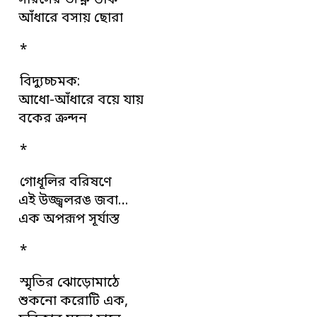
সারসের তীক্ষ্ণ ডাক
আঁধারে বসায় ছোরা
*
বিদ্যুচ্চমক:
আধো-আঁধারে বয়ে যায়
বকের ক্রন্দন
*
গোধূলির বরিষণে
এই উজ্জ্বলরঙ জবা…
এক অপরূপ সূর্যাস্ত
*
স্মৃতির ঝোড়োমাঠে
শুকনো করোটি এক,