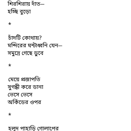
শিরশিরায় দাঁত─
হচ্ছি বুড়ো
*
চাঁদটি কোথায়?
মন্দিরের ঘন্টাধ্বনি যেন─
সমুদ্রে গেছে ডুবে
*
মেয়ে প্রজাপতি
সুগন্ধী করে ডানা
ভেসে ভেসে
অর্কিডের ওপর
*
হলুদ পাহাড়ি গোলাপের