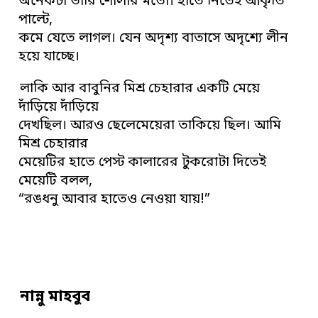
অনেকটা ভারি শোলার মতো। হাতে নিতেই আকৃতি
পাল্টে,
কমে যেতে লাগল। যেন অদৃশ্য বাতাসে অদৃশ্যে লীন
হয়ে যাচ্ছে।
লাকি আর বাবুনির মিশ্র চেহারার একটি মেয়ে
দাঁড়িয়ে দাঁড়িয়ে
দেখছিল। আরও ছেলেমেয়েরা তাকিয়ে ছিল। আমি
মিশ্র চেহারার
মেয়েটির হাতে পেস্ট কালারের টুকরোটা দিতেই
মেয়েটি বলল,
“রঙধনু আবার হাতেও নেওয়া যায়!”
নান্নু মাহবুব