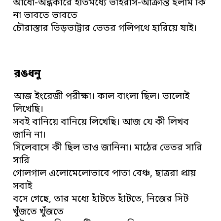
আধো-অন্ধকারে ইতিমধ্যে ভাইরাস-আক্রান্ত হলাম কি
না ভাবতে ভাবতে
চৌরাস্তার ভিড়ভাট্টার ভেতর গলিপথে হারিয়ে যাই।
রঙধনু
আজ ইংরেজী পরীক্ষা। কাল বাংলা ছিল। ভালোই
লিখেছি।
সবই বানিয়ে বানিয়ে লিখেছি। আজ যে কী লিখব
জানি না।
সিলেবাসে কী ছিল তাও জানিনা। মাঠের ভেতর সারি
সারি
গোলগাল এলোমেলোভাবে পাতা বেঞ্চ, ছাত্ররা প্রায়
সবাই
বসে গেছে, তার মধ্যে হাঁটতে হাঁটতে, নিজের সিট
খুঁজতে খুঁজতে