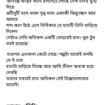
আতঙ্কে অস্থির আমি হলগেটে পৌঁছে দেখি চাদর মুড়ি
দিয়ে
গুটিসুটি বসে-থাকা বৃদ্ধ মামা একাকী ঝিমুচ্ছেন আর
আমার
শব্দ শুনে উঠে এসে নির্বিকার যে হাতটি তিনি বাড়িয়ে
দিলেন
সেটাও দেখি অবিকল একটি ঘোড়ারই হাত। খুর-টুর
সবই রয়েছে!
তারপর এতকাল কেটে গেছে। গল্পটা যাকেই বলছি
সে-ই তার
হাতটা বাড়িয়ে দিচ্ছে আর আমি ভীষণ অবাক হয়ে
দেখছি
তাদের সবারই হাত অবিকল সেই রিক্সাচালকের
মতোই।