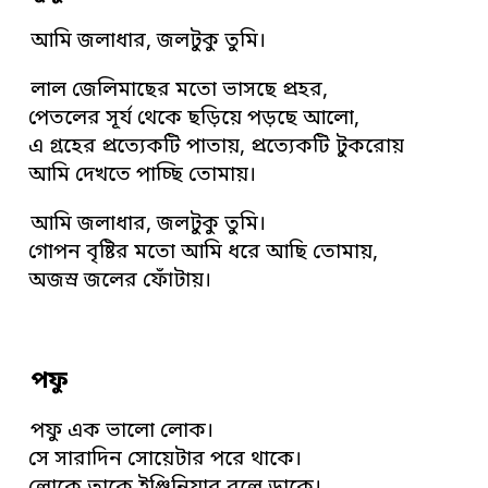
আমি জলাধার, জলটুকু তুমি।
লাল জেলিমাছের মতো ভাসছে প্রহর,
পেতলের সূর্য থেকে ছড়িয়ে পড়ছে আলো,
এ গ্রহের প্রত্যেকটি পাতায়, প্রত্যেকটি টুকরোয়
আমি দেখতে পাচ্ছি তোমায়।
আমি জলাধার, জলটুকু তুমি।
গোপন বৃষ্টির মতো আমি ধরে আছি তোমায়,
অজস্র জলের ফোঁটায়।
পফু
পফু এক ভালো লোক।
সে সারাদিন সোয়েটার পরে থাকে।