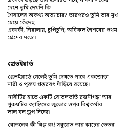
একাকী উড়ছে তার প্রলম্বিত পথে, ধানশালিকের
দেশে তুমি দেখনি কি
শৈবালের অকথ্য অত্যাচার? তারপরও তুমি তার মুখ
চেয়ে কেঁদেছ
একাকী, নিরালায়, চুপিচুপি, অবিকল শৈশবের প্রথম
প্রেমের মতো।
গ্রেভইয়ার্ড
গ্রেভইয়ার্ডে গেলেই তুমি দেখতে পাবে একজোড়া
নারী ও পুরুষ প্রস্তরবৎ দাঁড়িয়ে রয়েছে।
নারীটির হাতে একটি বোতলভর্তি রজনীগন্ধা আর
পুরুষটির ক্যাম্বিসের জুতোর ওপর বিশ্বকর্মার
লাল বল ড্রপ দিচ্ছে।
বোতলের কী স্নিগ্ধ রং! সবুজাভ তার কাচের ভেতর