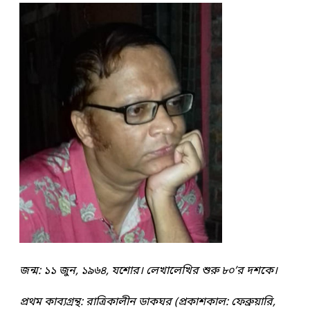
জন্ম: ১১ জুন, ১৯৬৪, যশোর। লেখালেখির শুরু ৮০’র দশকে।
প্রথম কাব্যগ্রন্থ: রাত্রিকালীন ডাকঘর (প্রকাশকাল: ফেব্রুয়ারি,