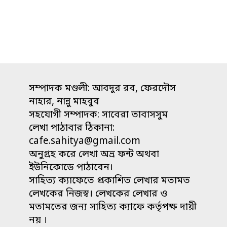
সম্পাদক মণ্ডলী: আবদুর রব, ফেরদৌস
নাহার, নান্নু মাহবুব
সহযোগী সম্পাদক: সাবেরা তাবাসসুম
লেখা পাঠাবার ঠিকানা:
cafe.sahitya@gmail.com
অনুগ্রহ করে লেখা অভ্র ফন্ট অথবা
ইউনিকোডে পাঠাবেন।
সাহিত্য ক্যাফেতে প্রকাশিত লেখার মতামত
লেখকের নিজস্ব। লেখকের লেখার ও
মতামতের জন্য সাহিত্য ক্যাফে কর্তৃপক্ষ দায়ী
নয় ।