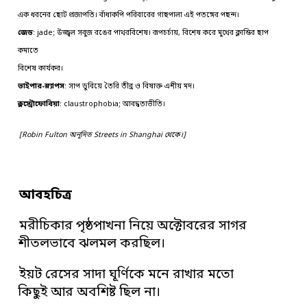
এক ধরনের ছোট প্রজাপতি। বাঁধাকপি পরিবারের গাছপালা এই পতঙ্গের পছন্দ।
জেড
: jade; উজ্জ্বল সবুজ রঙের পাথরবিশেষ। রূপচর্চায়, বিশেষ করে মুখের ক্লান্তির ছাপ
কমাতে
বিশেষ কার্যকর।
ভাইপার-স্ন্যাপস
: সাপ ডুবিয়ে তৈরি তীব্র ও বিষাক্ত এশীয় মদ।
ক্লস্ট্রোফোবিয়া
: claustrophobia; আবদ্ধতাভীতি।
[Robin Fulton অনূদিত Streets in Shanghai থেকে।]
আবহচিত্র
মরীচিকার পৃষ্ঠপাখনা নিয়ে অক্টোবরের সাগর
শীতলভাবে ঝলমল করছিল।
ইয়ট রেসের সাদা ঘূর্ণিকে মনে রাখার মতো
কিছুই আর অবশিষ্ট ছিল না।