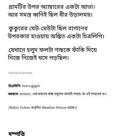
গ্রামটির উপর অ্যাম্বারের একটা আভা।
আর সমস্ত ধ্বনিই ছিল ধীর উড়ালময়।
কুকুরের ঘেউ-ঘেউটা ছিল বাগানের
উপরকার হাওয়ায় অঙ্কিত একটা চিত্রলিপি।
যেখানে হলুদ ফলটা গাছকে ফাঁকি দিয়ে
নিজে নিজেই খসে পড়ছিল।
……………..
চিত্রলিপি
: hieroglyph.
অ্যাম্বার
: amber; এক ধরনের স্বচ্ছ হলুদাভ বাদামি পাথর, বা এই পাথরের রং।
[Robin Fulton অনূদিত Weather Picture থেকে।]
দম্পতি