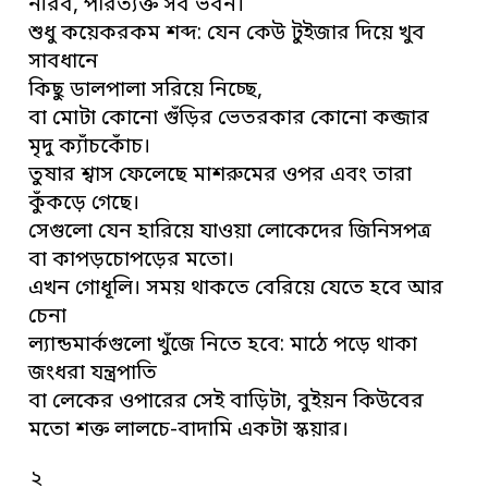
নীরব, পরিত্যক্ত সব ভবন।
শুধু কয়েকরকম শব্দ: যেন কেউ টুইজার দিয়ে খুব
সাবধানে
কিছু ডালপালা সরিয়ে নিচ্ছে,
বা মোটা কোনো গুঁড়ির ভেতরকার কোনো কব্জার
মৃদু ক্যাঁচকোঁচ।
তুষার শ্বাস ফেলেছে মাশরুমের ওপর এবং তারা
কুঁকড়ে গেছে।
সেগুলো যেন হারিয়ে যাওয়া লোকেদের জিনিসপত্র
বা কাপড়চোপড়ের মতো।
এখন গোধূলি। সময় থাকতে বেরিয়ে যেতে হবে আর
চেনা
ল্যান্ডমার্কগুলো খুঁজে নিতে হবে: মাঠে পড়ে থাকা
জংধরা যন্ত্রপাতি
বা লেকের ওপারের সেই বাড়িটা, বুইয়ন কিউবের
মতো শক্ত লালচে-বাদামি একটা স্কয়ার।
২