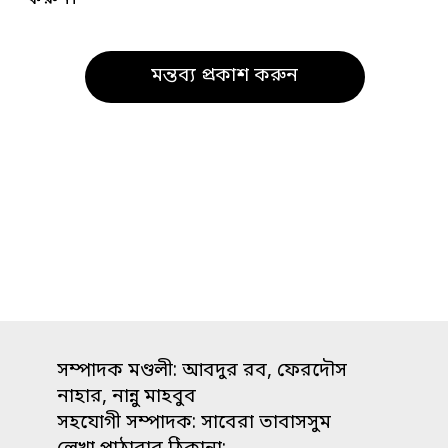
সম্পাদক মণ্ডলী: আবদুর রব, ফেরদৌস
নাহার, নান্নু মাহবুব
সহযোগী সম্পাদক: সাবেরা তাবাসসুম