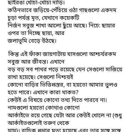
ছাইরঙা খোঁচা-খোঁচা দাড়ি।
কঠিনভাবে জড়িয়ে-পেঁচিয়ে ওঠা গাছগুলো একদম
চূড়া পর্যন্ত মৃত, যেখানে কয়েকটি
নির্জন সবুজ শাখা আলো ছুঁয়ে আছে। নিচে: ছায়ার
ওপর তা দিচ্ছে ছায়া, আর
জলাভূমি বেড়ে উঠছে।
কিন্তু এই ফাঁকা জায়গাটায় ঘাসগুলো আশ্চর্যরকম
সবুজ আর জীবন্ত। এখানে
বড় বড় সব পাথর পড়ে রয়েছে যেন সেগুলো সাজিয়ে
রাখা হয়েছে। সেগুলো নিশ্চয়ই
কোনো বাড়ির ভিত্তিপ্রস্তর, বা হয়তো আমার ভুলও
হতে পারে। এখানে কারা থাকত?
কেউই এ বিষয়ে কোনো তথ্য দিতে পারবে না।
নামগুলো হয়তো কোথাও কোনো
আর্কাইভে রয়ে গেছে যেটা আর কেউই খোলে না (শুধু
আর্কাইভগুলোই তরুণ থেকে
যায়)। বাচিক প্রথার মৃত্যু হয়েছে এবং তার সঙ্গে সঙ্গে