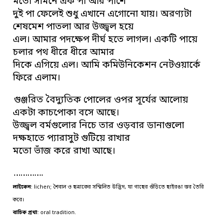
মতো সামনে এক পা আর পাশে
দুই পা ফেলেই শুধু এখানে এগোনো যায়। অরণ্যটা
শেষমেশ পাতলা আর উজ্জ্বল হয়ে
এল। আমার পদক্ষেপ দীর্ঘ হতে লাগল। একটি পায়ে
চলার পথ ধীরে ধীরে আমার
দিকে এগিয়ে এল। আমি কমিউনিকেশন নেটওয়ার্কে
ফিরে এলাম।
গুঞ্জরিত বৈদ্যুতিক পোলের ওপর সূর্যের আলোয়
একটা কাচপোকা বসে আছে।
উজ্জ্বল বর্মগুলোর নিচে তার ওড়বার ডানাগুলো
দক্ষহাতে প্যারাসুট গুটিয়ে রাখার
মতো ভাঁজ করে রাখা আছে।
………….
লাইকেন
: lichen; শৈবাল ও ছত্রাকের সম্মিলিত উদ্ভিদ, যা গাছের গুঁড়িতে ছাইরঙা স্তর তৈরি
করে।
বাচিক প্রথা
: oral tradition.