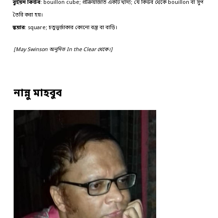
বুইয়ন কিউব
: bouillon cube; প্রক্রিয়াজাত একটি খাদ্য; যে কিউব থেকে bouillon বা সুপ
তৈরি করা হয়।
স্কয়ার
: square; চতুভুর্জাকার কোনো বস্তু বা বাড়ি।
[May Swinson অনূদিত In the Clear থেকে।]
নান্নু মাহবুব