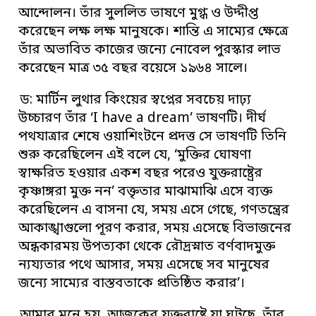
আন্দোলন। তাঁর সুললিত ভাষণে মুগ্ধ ও উদ্দীপ্ত
করেছেন লক্ষ লক্ষ মানুষকে। শান্তি এ সাম্যের ক্ষেত্রে
তাঁর অভাবিত কাজের জন্যে নোবেল পুরস্কার লাভ
করেছেন মাত্র ৩৫ বছর বয়েসে ১৯৬৪ সালে।
ড: মার্টিন লুথার কিংয়ের স্বপ্নের সবচেয় দাঢ়্য
উচ্চারণ তাঁর ‘I have a dream’ ভাষণটি। দীর্ঘ
পথযাত্রার শেষে ওয়াশিংটনে প্রদত্ত সে ভাষণটি তিনি
শুরু করেছিলেন এই বলে যে, ‘মুক্তির ঘোষণা
স্বাক্ষরিত হওয়ার একশ বছর পরেও যুক্তরাষ্ট্রের
কৃষ্ণাঙ্গরা মুক্ত নন’ বক্তৃতার মাঝামাঝি এসে ব্যক্ত
করেছিলেন এ বাসনা যে, সময় এসে গেছে, গণতন্ত্রের
আকাঙ্খাগুলো পূরণ করার, সময় এসেছে বিভাজনের
অন্ধকারময় উপত্যকা থেকে রৌদ্রস্নাত বর্ণবাদমুক্ত
ন্যয্যতার পথে আসার, সময় এসেছে সব মানুষের
জন্যে সাম্যের বাস্তবতাকে প্রতিষ্ঠিত করার’।
আমার মনে হয়, আজকের যুক্তরাষ্ট্রে যা ঘটছে, তাঁর