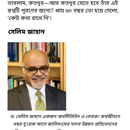
ভাবলাম, কতদূর—আর কতদূর যেতে হবে তাঁর এই
স্বপ্নটি পূরণের জন্যে? প্রায় ৬০ বছর তো হয়ে গেলো,
‘কেউ কথা রাখে নি’।
সেলিম জাহান
ড: সেলিম জাহান একজন অর্থনীতিবিদ ও লেখক। কর্মজীবনে
বছর দু’য়েক আগে জাতিসংঘের মানব উন্নয়ন প্রতিবেদনের