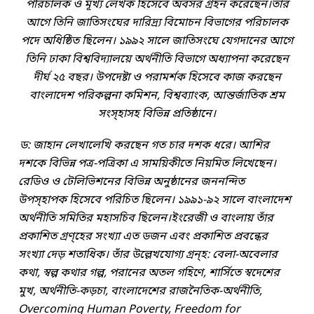
পরিচালক ও মূখ্য লেখক হিসেবে অবসর গ্রহন করেছেন।তার
আগে তিনি জাতিসংঘের দারিদ্র্য বিমোচন বিভাগের পরিচালক
পদে অধিষ্ঠিত ছিলেন। ১৯৯২ সালে জাতিসংঘে যেগদানের আগে
তিনি ঢাকা বিশ্ববিদ্যালয়ে অর্থনীতি বিভাগে অধ্যাপনা করেছেন
দীর্ঘ ২৫ বছর। উপদেষ্টা ও পরামর্শক হিসেবে কাজ করছেন
বাংলাদেশ পরিকল্পনা কমিশন, বিশ্বব্যাংক, আন্তর্জাতিক শ্রম
সংস্হাসহ বিভিন্ন প্রতিষ্ঠানে।
ড: জাহান লেখালেখি করছেন গত চার দশক ধরে। আশির
দশকে বিভিন্ন পত্র-পত্রিকা এ সাময়িকীতে নিয়মিত লিখেছেন।
রেডিও ও টেলিভিশনের বিভিন্ন অনুষ্ঠানের জননন্দিত
উপস্হাপক হিসেবে পরিচিত ছিলেন। ১৯৯১-৯২ সালে বাংলাদেশ
অর্থনীতি সমিতির মহাসচিব ছিলেন।ইংরেজী ও বাংলায় তাঁর
প্রকাশিত গ্রণ্হের সংখ্যা এত ডজন এবং প্রকাশিত প্রবন্ধের
সংখ্যা দেড় শতাধিক। তাঁর উল্লেখযোগ্য গ্রন্হ: বেলা-অবেলার
কথা, স্বল্প কথার গল্প, পরানের অতল গহিণে, শার্সিতে স্বদেশের
মুখ, অর্থনীতি-কড়চা, বাংলাদেশের রাজনৈতিক-অর্থনীতি,
Overcoming Human Poverty, Freedom for