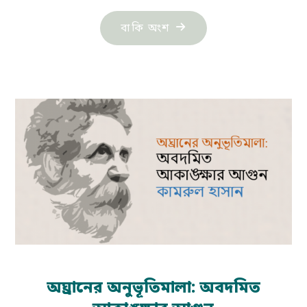
"প্রেমের
বাকি অংশ
পাঁচ
পদ্য:
কামরুল
হাসান"
অঘ্রানের অনুভূতিমালা: অবদমিত