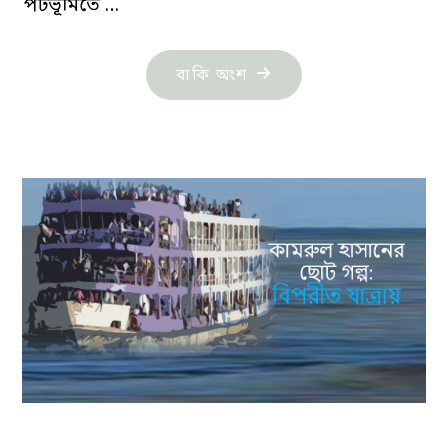
পটভূমিতে …
"জীবনানন্দ
বাকি অংশ
দাশের
হাওয়ার
রাত:
কামরুল
হাসান"