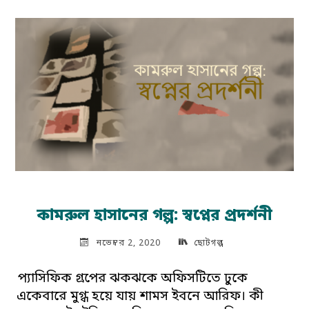
দশটি
কবিতা"
কামরুল হাসানের গল্প: স্বপ্নের প্রদর্শনী
নভেম্বর 2, 2020
ছোটগল্প
প্যাসিফিক গ্রপের ঝকঝকে অফিসটিতে ঢুকে
একেবারে মুগ্ধ হয়ে যায় শামস ইবনে আরিফ। কী