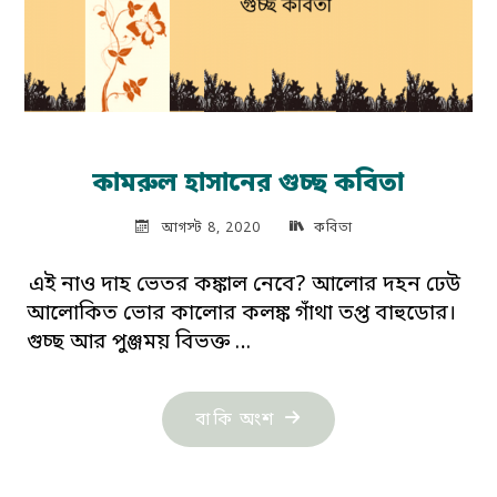
কামরুল হাসানের গুচ্ছ কবিতা
আগস্ট 8, 2020
কবিতা
এই নাও দাহ ভেতর কঙ্কাল নেবে? আলোর দহন ঢেউ
আলোকিত ভোর কালোর কলঙ্ক গাঁথা তপ্ত বাহুডোর।
গুচ্ছ আর পুঞ্জময় বিভক্ত …
"কামরুল
বাকি অংশ
হাসানের
গুচ্ছ