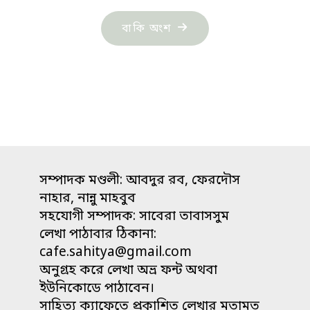
"কামরুল
বাকি অংশ
হাসান:
আরও
কিছু
মৃত্যু"
সম্পাদক মণ্ডলী: আবদুর রব, ফেরদৌস
নাহার, নান্নু মাহবুব
সহযোগী সম্পাদক: সাবেরা তাবাসসুম
লেখা পাঠাবার ঠিকানা:
cafe.sahitya@gmail.com
অনুগ্রহ করে লেখা অভ্র ফন্ট অথবা
ইউনিকোডে পাঠাবেন।
সাহিত্য ক্যাফেতে প্রকাশিত লেখার মতামত