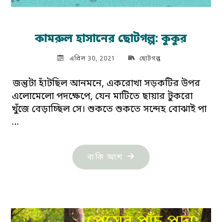
কামরুল হাসানের ছোটগল্প: কুকুর
এপ্রিল 30, 2021
ছোটগল্প
জন্তুটা হাঁটছিল আনমনে, একরোখা সড়কটির উপর
এলোমেলো পদক্ষেপে, যেন মাটিতে ছায়ার টুকরো
খুঁজে বেড়াচ্ছিল সে। শুকতে শুকতে সন্দেহ বোঝাই পা
…
"কামরুল
বাকি অংশ
হাসানের
ছোটগল্প:
কুকুর"