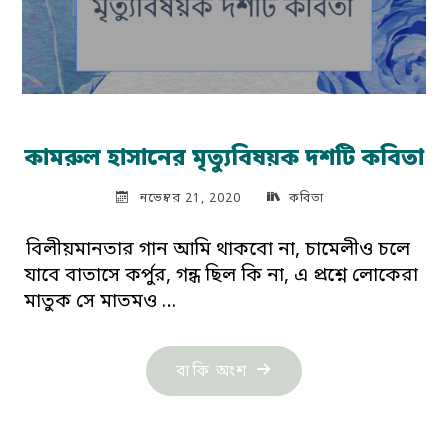
কামরুল হাসানের মৃত্যুবিষয়ক দশটি কবিতা
নভেম্বর 21, 2020
কবিতা
বিলীয়মানতার গান আমি থাকবো না, চামেলীও চলে
যাবে বাতাসে কর্পুর, গন্ধ ছিল কি না, এ প্রশ্নে লোকেরা
মাতুক সে মাতমও …
"কামরুল
বাকি অংশ
হাসানের
মৃত্যুবিষয়ক