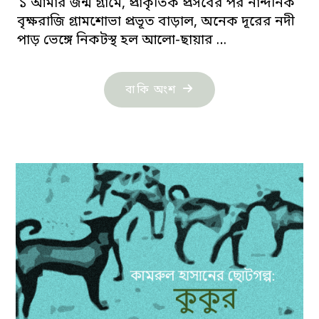
১ আমার জন্ম গ্রামে, প্রাকৃতিক প্রসবের পর নান্দনিক
বৃক্ষরাজি গ্রামশোভা প্রভূত বাড়াল, অনেক দূরের নদী
পাড় ভেঙ্গে নিকটস্থ হল আলো-ছায়ার …
"গ্রাম
বাকি অংশ
সিরিজ:
কামরুল
হাসান"