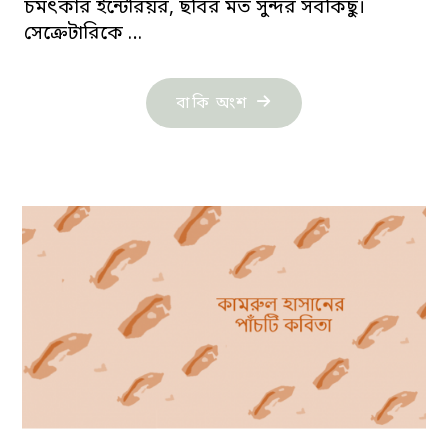
চমৎকার ইন্টেরিয়র, ছবির মত সুন্দর সবকিছু।
সেক্রেটারিকে …
"কামরুল
বাকি অংশ
হাসানের
গল্প:
স্বপ্নের
প্রদর্শনী"