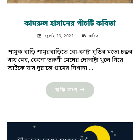
কামরুল হাসানের পাঁচটি কবিতা
জুলাই 29, 2022
কবিতা
শামুক বাড়ি শামুরবাড়িতে বো-কাট্টা ঘুড়ির মতো চক্কর
খায় মেঘ, কেনো তরুণী মেঘের দোপাট্টা খুলে গিয়ে
আটকে যায় দূরান্তে গ্রামের নিশানা …
"কামরুল
বাকি অংশ
হাসানের
পাঁচটি
কবিতা"