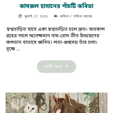
কামরুল হাসানের পাঁচটি কবিতা
/
জুলাই 27, 2026
কবিতা
সাহিত্য ক্যাফে
স্বপ্নতাড়িত যাবে একা স্বপ্নতাড়িত চলে দ্রুত। অবকাশ
গ্রহের পাশে অপেক্ষমান বাঘ-রোদ ভীত উড্ডয়নের
কলতান বাতাসে ধ্বনিত। লতা-গুল্মময় তাঁর চলা।
বৃক্ষে …
"কামরুল
বাকি অংশ
হাসানের
পাঁচটি
কবিতা"