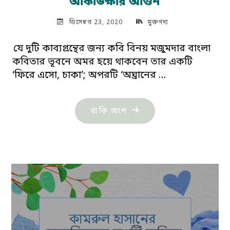
আকাঙ্ক্ষার আগুন
ডিসেম্বর 23, 2020
মুক্তগদ্য
যে দুটি কাব্যগ্রন্থের জন্য কবি বিনয় মজুমদার বাংলা
কবিতার ভূবনে অমর হয়ে থাকবেন তার একটি
‘ফিরে এসো, চাকা’; অপরটি ‘অঘ্রানের …
"অঘ্রানের
বাকি অংশ
অনুভূতিমালা:
অবদমিত
আকাঙ্ক্ষার
আগুন"