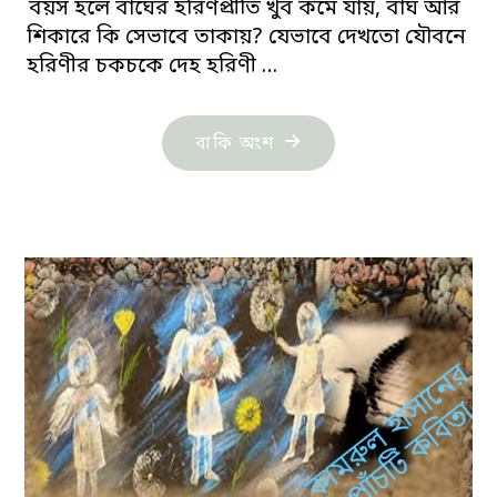
বয়স হলে বাঘের হরিণপ্রীতি খুব কমে যায়, বাঘ আর
শিকারে কি সেভাবে তাকায়? যেভাবে দেখতো যৌবনে
হরিণীর চকচকে দেহ হরিণী …
"কামরুল
বাকি অংশ
হাসানের
দীর্ঘ
কবিতা:
বাঘ
ও
হরিণী
উপাখ্যান"