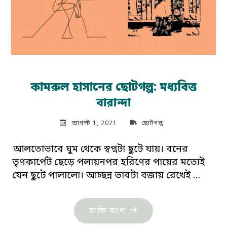
কামরুল হাসানের ছোটগল্প: মধ্যবিত্ত
বারান্দা
আগস্ট 1, 2021
ছোটগল্প
আলতোভাবে ঘুম থেকে স্বপ্নটা ছুটে যায়। বনের
তৃণকার্পেট ছেড়ে পলায়নপর হরিণের পায়ের মতোই
যেন ছুটে পালালো। আচ্ছন্ন ভাবটা বজায় রেখেই …
"কামরুল
বাকি অংশ
হাসানের