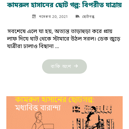
কামরুল হাসানের ছোট গল্প: বিপরীত যাত্রায়
নভেম্বর 20, 2021
ছোটগল্প
সবশেষে এলে যা হয়, অত্যন্ত তাড়াহুড়া করে প্রায়
লাফ দিযে ঘাট থেকে স্টামারে উঠল সরল। ডেক জুড়ে
যাত্রীরা ঢালাও বিছানা …
"কামরুল
বাকি অংশ
হাসানের
ছোট
গল্প:
বিপরীত
যাত্রায়"