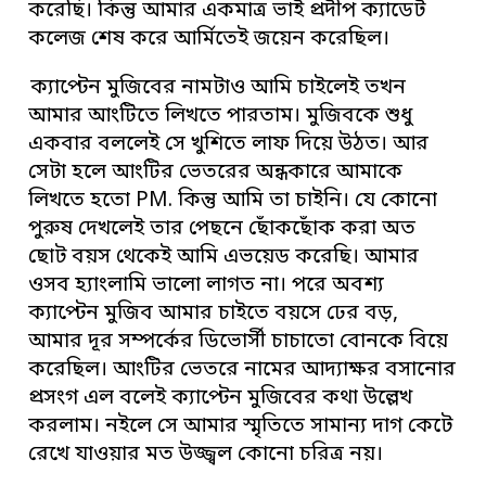
করেছি। কিন্তু আমার একমাত্র ভাই প্রদীপ ক্যাডেট
কলেজ শেষ করে আর্মিতেই জয়েন করেছিল।
ক্যাপ্টেন মুজিবের নামটাও আমি চাইলেই তখন
আমার আংটিতে লিখতে পারতাম। মুজিবকে শুধু
একবার বললেই সে খুশিতে লাফ দিয়ে উঠত। আর
সেটা হলে আংটির ভেতরের অন্ধকারে আমাকে
লিখতে হতো PM. কিন্তু আমি তা চাইনি। যে কোনো
পুরুষ দেখলেই তার পেছনে ছোঁকছোঁক করা অত
ছোট বয়স থেকেই আমি এভয়েড করেছি। আমার
ওসব হ্যাংলামি ভালো লাগত না। পরে অবশ্য
ক্যাপ্টেন মুজিব আমার চাইতে বয়সে ঢের বড়,
আমার দূর সম্পর্কের ডিভোর্সী চাচাতো বোনকে বিয়ে
করেছিল। আংটির ভেতরে নামের আদ্যাক্ষর বসানোর
প্রসংগ এল বলেই ক্যাপ্টেন মুজিবের কথা উল্লেখ
করলাম। নইলে সে আমার স্মৃতিতে সামান্য দাগ কেটে
রেখে যাওয়ার মত উজ্জ্বল কোনো চরিত্র নয়।