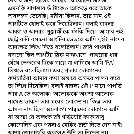
নেবার জন্য হাতের কাছের যে কোনো জলজ,
এমনকি শাপলার ডাঁটাকেও আকড়ে ধরে তাকে
অবলম্বন ভেবেছি] মরীয়া ছিলাম, তার নাম ওই
আংটিতে খোদাই করে দিয়েছিলাম। বলাই বাহুল্য
আব্বা ও আম্মার পুঞ্জাক্ষীকে ফাঁকি দিয়ে। আমার ওই
ছোট্ট রুবি বসানো আংটির ভেতরে আমি দুইটা নামের
আদ্যক্ষর লিখে দিতে বলেছিলাম। রুবি পাথরটা
বসানো ছিল আংটির ঠিক মাঝখানে। পাথরের ধার
ঘেঁষে ভেতরের দিকে গায়ে গা লাগিয়ে আমি ‘PA’
লিখতে বলেছিলাম। এবং পান্নার দোকানের
কর্মচারিরা আমার কথা অক্ষরে অক্ষরে পালন করে
তা লিখে দিয়েছিল। বলাই বাহুল্য এই P মানে পাপড়ি।
আর A তে অলোক। অলোককে অবশ্য আলোক
নামেও ডাকত তার ঘরের লোকজন। কিন্তু তার
আসল নাম ছিল ‘অলোক’। পান্নাদের দোকানে আমি
বা আম্মা যে অলংকারই গড়িয়েছি কাকাবাবু
কোনোদিন এক পয়সাও মেকিং-চার্জ দিতে দেন নাই।
আম্মা জোরাজুরি করলেও উনি তা নিতেন না।