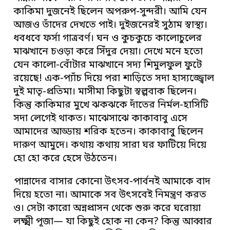
কাকিমা দুজনেই ছিলেন অপরুপ-সুন্দরী। আমি যেন
আজও তাঁদের দেখতে পাই। দুইজনেরই সুঠাম স্বাস্থ্য।
ধবধবে ফর্সা গাত্রবর্ণ। ঘন ও কুচকুচে কালোচুলের
মাঝখানে চওড়া করে সিঁদুর দেয়া। দেখে মনে হতো
যেন কালো-বোঁটার মাঝখানে সদ্য শিমুলফুল ফুটে
রয়েছে! এক-প্যাঁচ দিয়ে পরা শাড়িতে সদা হাস্যজ্জ্বোল
দুই মাতৃ-প্রতিমা। মাসীমা কিছুটা স্বল্পবাক ছিলেন।
কিন্তু কাকিমার মুখে ঝকঝকে দাঁতের নির্মল-হাসিটি
সদা লেগেই থাকত। মাঝেসাঝে কাকাবাবু এসে
আমাদের আড্ডায় শরিক হতেন। কাকাবাবু ছিলেন
দারুণ আমুদে। কথায় কথায় সারা ঘর ফাটিয়ে দিয়ে
হো হো করে হেসে উঠতেন।
পান্নাদের বাসার কোনো উৎসব-পার্বনই আমাকে বাদ
দিয়ে হতো না। আমাকে সব উৎসবেই নিমন্ত্রণ করত
ও। সেটা কারো অন্নপ্রাসন থেকে শুরু করে ঘরোয়া
লক্ষ্মী পূজা— যা কিছুই হোক না কেন? কিন্তু আব্বার