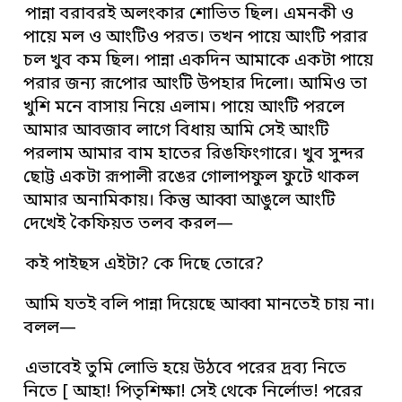
পান্না বরাবরই অলংকার শোভিত ছিল। এমনকী ও
পায়ে মল ও আংটিও পরত। তখন পায়ে আংটি পরার
চল খুব কম ছিল। পান্না একদিন আমাকে একটা পায়ে
পরার জন্য রূপোর আংটি উপহার দিলো। আমিও তা
খুশি মনে বাসায় নিয়ে এলাম। পায়ে আংটি পরলে
আমার আবজাব লাগে বিধায় আমি সেই আংটি
পরলাম আমার বাম হাতের রিঙফিংগারে। খুব সুন্দর
ছোট্ট একটা রূপালী রঙের গোলাপফুল ফুটে থাকল
আমার অনামিকায়। কিন্তু আব্বা আঙুলে আংটি
দেখেই কৈফিয়ত তলব করল—
কই পাইছস এইটা? কে দিছে তোরে?
আমি যতই বলি পান্না দিয়েছে আব্বা মানতেই চায় না।
বলল—
এভাবেই তুমি লোভি হয়ে উঠবে পরের দ্রব্য নিতে
নিতে [ আহা! পিতৃশিক্ষা! সেই থেকে নির্লোভ! পরের