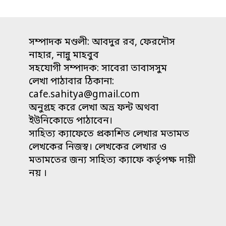
সম্পাদক মণ্ডলী: আবদুর রব, ফেরদৌস
নাহার, নান্নু মাহবুব
সহযোগী সম্পাদক: সাবেরা তাবাসসুম
লেখা পাঠাবার ঠিকানা:
cafe.sahitya@gmail.com
অনুগ্রহ করে লেখা অভ্র ফন্ট অথবা
ইউনিকোডে পাঠাবেন।
সাহিত্য ক্যাফেতে প্রকাশিত লেখার মতামত
লেখকের নিজস্ব। লেখকের লেখার ও
মতামতের জন্য সাহিত্য ক্যাফে কর্তৃপক্ষ দায়ী
নয় ।