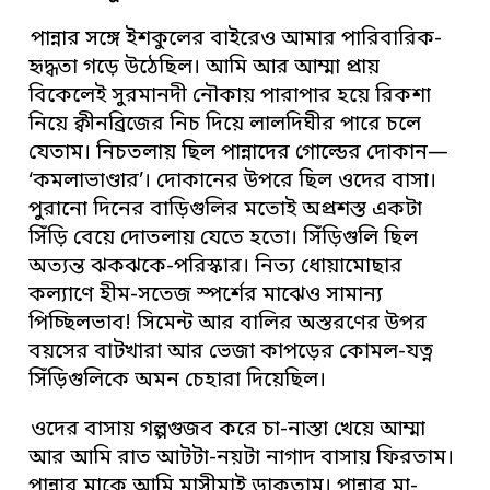
পান্নার সঙ্গে ইশকুলের বাইরেও আমার পারিবারিক-
হৃদ্ধতা গড়ে উঠেছিল। আমি আর আম্মা প্রায়
বিকেলেই সুরমানদী নৌকায় পারাপার হয়ে রিকশা
নিয়ে ক্বীনব্রিজের নিচ দিয়ে লালদিঘীর পারে চলে
যেতাম। নিচতলায় ছিল পান্নাদের গোল্ডের দোকান—
‘কমলাভাণ্ডার’। দোকানের উপরে ছিল ওদের বাসা।
পুরানো দিনের বাড়িগুলির মতোই অপ্রশস্ত একটা
সিঁড়ি বেয়ে দোতলায় যেতে হতো। সিঁড়িগুলি ছিল
অত্যন্ত ঝকঝকে-পরিস্কার। নিত্য ধোয়ামোছার
কল্যাণে হীম-সতেজ স্পর্শের মাঝেও সামান্য
পিচ্ছিলভাব! সিমেন্ট আর বালির অস্তরণের উপর
বয়সের বাটখারা আর ভেজা কাপড়ের কোমল-যত্ন
সিঁড়িগুলিকে অমন চেহারা দিয়েছিল।
ওদের বাসায় গল্পগুজব করে চা-নাস্তা খেয়ে আম্মা
আর আমি রাত আটটা-নয়টা নাগাদ বাসায় ফিরতাম।
পান্নার মাকে আমি মাসীমাই ডাকতাম। পান্নার মা-