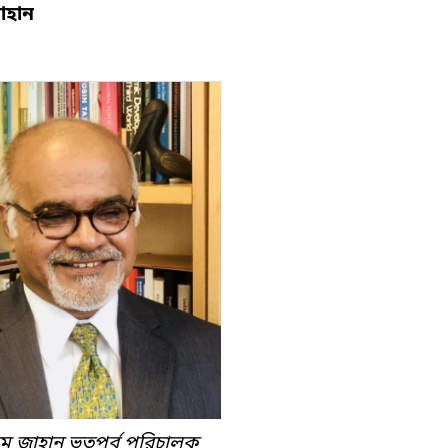
াহান
ম জাহান ভূতপূর্ব পরিচালক