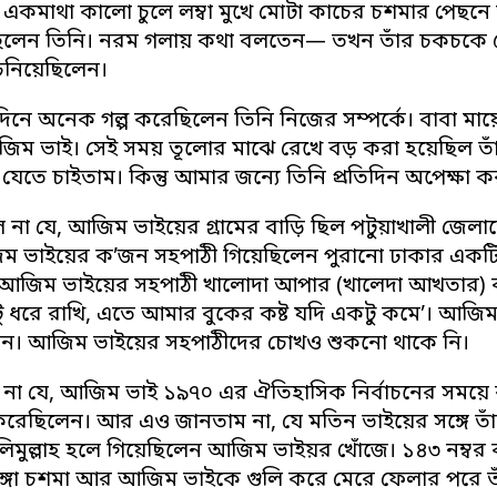
একমাথা কালো চুলে লম্বা মুখে মোটা কাচের চশমার পেছনে
 ছিলেন তিনি। নরম গলায় কথা বলতেন— তখন তাঁর চকচকে 
নিয়েছিলেন।
িনে অনেক গল্প করেছিলেন তিনি নিজের সম্পর্কে। বাবা মায়ের
িম ভাই। সেই সময় তূলোর মাঝে রেখে বড় করা হয়েছিল তাঁক
যেতে চাইতাম। কিন্তু আমার জন্যে তিনি প্রতিদিন অপেক্ষা 
ে না যে, আজিম ভাইয়ের গ্রামের বাড়ি ছিল পটুয়াখালী জেলা
িম ভাইয়ের ক’জন সহপাঠী গিয়েছিলেন পুরানো ঢাকার একটি
া আজিম ভাইয়ের সহপাঠী খালোদা আপার (খালেদা আখতার) ক
ু ধরে রাখি, এতে আমার বুকের কষ্ট যদি একটু কমে’। আজিম
েন। আজিম ভাইয়ের সহপাঠীদের চোখও শুকনো থাকে নি।
 না যে, আজিম ভাই ১৯৭০ এর ঐতিহাসিক নির্বাচনের সময়ে র
করেছিলেন। আর এও জানতাম না, যে মতিন ভাইয়ের সঙ্গে তা
 সলিমুল্লাহ হলে গিয়েছিলেন আজিম ভাইয়র খোঁজে। ১৪৩ নম্
ভাঙ্গা চশমা আর আজিম ভাইকে গুলি করে মেরে ফেলার পরে 