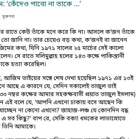
ম: ‘কেঁদেও পাবো না তাকে …’
মুক্তগদ্য
্চের রাতে কেউ তাঁকে মনে করে কি না। আসলে ক’জন তাঁকে
ই তো জানি না। তার চেয়েও বড় কথা, ক’জনই বা জানেন
িমের কথা, যিনি ১৯৭১ সালের ২৫ মার্চের সেই কালো
লেন। সে রাতে সলিমুল্লাহ হলের ১৪৩ কক্ষে পাকিস্তানী
াঁকে হত্যা করেছিল।
 আজিম ভাইয়ের সঙ্গে শেষ দেখা হয়েছিল ১৯৭১ এর ১৩ই
 মনে আছে এ কারনে যে, সেদিন সকালেই তাজুল ভাই
র ৩৩ নম্বর কক্ষের আমার সহকক্ষবাসী প্রয়াত তাজুল ইসলাম)
 এই বলে যে, ‘আপনি এখনো ঢাকায় বসে আছেন কি
াচ্ছেন না কেনো এখনো? জাহাজ-লঞ্চ যে কোনদিন বন্ধ
 এ সব কিছু?’ বাপ রে, সেকি বকা! ধমকের লাভাস্রোতে
েন তিনি আমাকে।