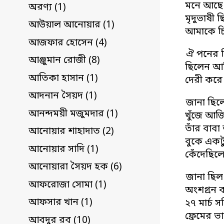
মনে আছে 
অরণ্য (1)
মৃদুভাষী
আউয়াল আনোয়ার (1)
আমাকে চি
আজফার হোসেন (4)
ঐ পনের দ
আঞ্জুমান রোজী (8)
ছিলেন আজ
আতিকা হাসান (1)
দেরী করে 
আদনান সৈয়দ (1)
জানা ছিল
আনন্দময়ী মজুমদার (1)
খুঁজে আজ
তাঁর বাব
আনোয়ার শাহাদাত (2)
বুকে একট
আনোয়ার সাদি (1)
কেঁদেছিল
আনোয়ারা সৈয়দ হক (6)
জানা ছিল
আফরোজা সোমা (1)
অংশগ্রন 
আফসার খান (1)
২৭ মার্চ
ফ্রেমের 
আবদুর রব (10)