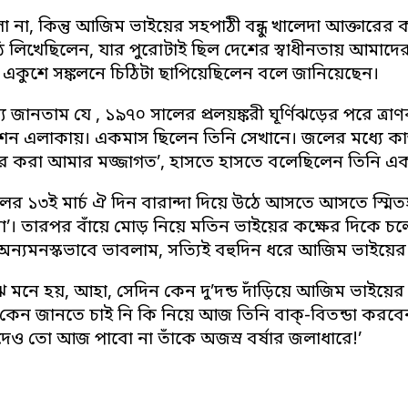
ো না, কিন্তু আজিম ভাইয়ের সহপাঠী বন্ধু খালেদা আক্তারের
ি লিখেছিলেন, যার পুরোটাই ছিল দেশের স্বাধীনতায় আমাদে
একুশে সঙ্কলনে চিঠিটা ছাপিয়েছিলেন বলে জানিয়েছেন।
 জানতাম যে , ১৯৭০ সালের প্রলয়ঙ্করী ঘূর্ণিঝড়ের পরে ত্
শন এলাকায়। একমাস ছিলেন তিনি সেখানে। জলের মধ্যে কাজ
 করা আমার মজ্জাগত’, হাসতে হাসতে বলেছিলেন তিনি 
ের ১৩ই মার্চ ঐ দিন বারান্দা দিয়ে উঠে আসতে আসতে স্মি
না’। তারপর বাঁয়ে মোড় নিয়ে মতিন ভাইয়ের কক্ষের দিকে 
ন্যমনস্কভাবে ভাবলাম, সত্যিই বহুদিন ধরে আজিম ভাইয়ের স
 মনে হয়, আহা, সেদিন কেন দু’দন্ড দাঁড়িয়ে আজিম ভাইয়ের সঙ
 কেন জানতে চাই নি কি নিয়ে আজ তিনি বাক্-বিতন্ডা করবে
দেও তো আজ পাবো না তাঁকে অজস্র বর্ষার জলাধারে!’