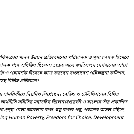
িসংঘের মানব উন্নয়ন প্রতিবেদনের পরিচালক ও মূখ্য লেখক হিসেবে
িচালক পদে অধিষ্ঠিত ছিলেন। ১৯৯২ সালে জাতিসংঘে যেগদানের আগে
পদেষ্টা ও পরামর্শক হিসেবে কাজ করছেন বাংলাদেশ পরিকল্পনা কমিশন,
সহ বিভিন্ন প্রতিষ্ঠানে।
এ সাময়িকীতে নিয়মিত লিখেছেন। রেডিও ও টেলিভিশনের বিভিন্ন
অর্থনীতি সমিতির মহাসচিব ছিলেন।ইংরেজী ও বাংলায় তাঁর প্রকাশিত
গ্য গ্রন্হ: বেলা-অবেলার কথা, স্বল্প কথার গল্প, পরানের অতল গহিণে,
vercoming Human Poverty, Freedom for Choice, Development