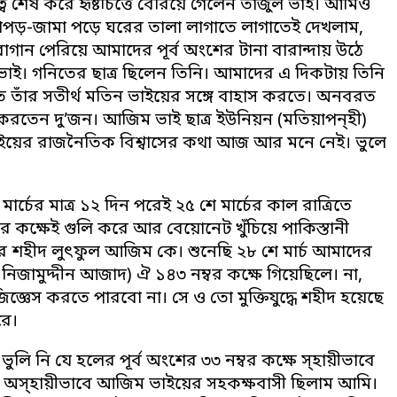
ব শেষ করে হৃষ্টচিত্তে বেরিয়ে গেলেন তাজুল ভাই। আমিও
াপড়-জামা পড়ে ঘরের তালা লাগাতে লাগাতেই দেখলাম,
াগান পেরিয়ে আমাদের পূর্ব অংশের টানা বারান্দায় উঠে
। গনিতের ছাত্র ছিলেন তিনি। আমাদের এ দিকটায় তিনি
 তাঁর সতীর্থ মতিন ভাইয়ের সঙ্গে বাহাস করতে। অনবরত
করতেন দু’জন। আজিম ভাই ছাত্র ইউনিয়ন (মতিয়াপন্হী)
ইয়ের রাজনৈতিক বিশ্বাসের কথা আজ আর মনে নেই। ভুলে
র্চের মাত্র ১২ দিন পরেই ২৫ শে মার্চের কাল রাত্রিতে
াঁর কক্ষেই গুলি করে আর বেয়োনেট খুঁচিয়ে পাকিস্তানী
করে শহীদ লুৎফুল আজিম কে। শুনেছি ২৮ শে মার্চ আমাদের
দ নিজামুদ্দীন আজাদ) ঐ ১৪৩ নম্বর কক্ষে গিয়েছিলে। না,
্ঞেস করতে পারবো না। সে ও তো মুক্তিযুদ্ধে শহীদ হয়েছে
রে।
ভুলি নি যে হলের পূর্ব অংশের ৩৩ নম্বর কক্ষে স্হায়ীভাবে
ে অস্হায়ীভাবে আজিম ভাইয়ের সহকক্ষবাসী ছিলাম আমি।