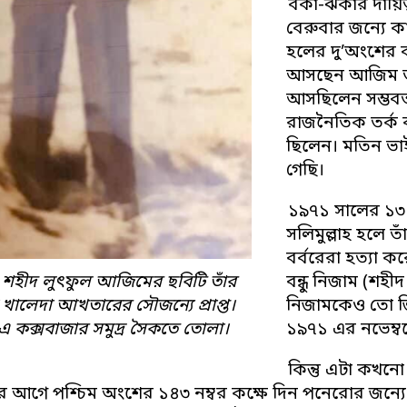
বকা-ঝকার দায়িত্
বেরুবার জন্যে ক
হলের দু’অংশের ব
আসছেন আজিম ভাই
আসছিলেন সম্ভবত
রাজনৈতিক তর্ক 
ছিলেন। মতিন ভা
গেছি।
১৯৭১ সালের ১৩ মা
সলিমুল্লাহ হলে ত
বর্বরেরা হত্যা 
র: শহীদ লুৎফুল আজিমের ছবিটি তাঁর
বন্ধু নিজাম (শহী
খালেদা আখতারের সৌজন্যে প্রাপ্ত।
নিজামকেও তো জিজ
 কক্সবাজার সমুদ্র সৈকতে তোলা।
১৯৭১ এর নভেম্ব
কিন্তু এটা কখনো 
 আগে পশ্চিম অংশের ১৪৩ নম্বর কক্ষে দিন পনেরোর জন্য