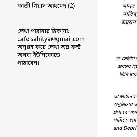
কাজী গিয়াস আহমেদ (2)
মানব উ
দারিদ
উন্নয়ন ক
লেখা পাঠাবার ঠিকানা:
cafe.sahitya@gmail.com
অনুগ্রহ করে লেখা অভ্র ফন্ট
অথবা ইউনিকোডে
ড: সেলিম 
পাঠাবেন।
অবসর গ্র
তিনি ঢাক
ড: জাহান ল
অনুষ্ঠানের
গ্রণ্হের সং
শার্সিতে স
and Depri