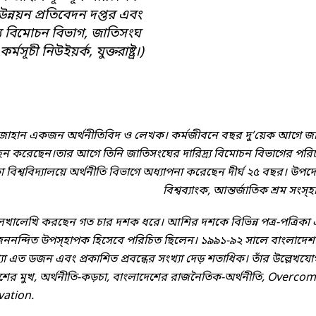
ন্নয়ন প্রতিবেদন দপ্তর এবং
্র্য বিমোচন বিভাগ, জাতিসংঘ
র্মসূচী নিউইয়র্ক, যুক্তরাষ্ট্র।)
জাহান একজন অর্থনীতিবিদ ও লেখক। কর্মজীবনে বছর দু’য়েক আগে জাত
হন করেছেন।তার আগে তিনি জাতিসংঘের দারিদ্র্য বিমোচন বিভাগের পর
া বিশ্ববিদ্যালয়ে অর্থনীতি বিভাগে অধ্যাপনা করেছেন দীর্ঘ ২৫ বছর। উ
বিশ্বব্যাংক, আন্তর্জাতিক শ্রম সংস্হা
েখালেখি করছেন গত চার দশক ধরে। আশির দশকে বিভিন্ন পত্র-পত্রিকা 
 জননন্দিত উপস্হাপক হিসেবে পরিচিত ছিলেন। ১৯৯১-৯২ সালে বাংলাদেশ 
খ্যা এত ডজন এবং প্রকাশিত প্রবন্ধের সংখ্যা দেড় শতাধিক। তাঁর উল্লেখযো
্বদেশের মুখ, অর্থনীতি-কড়চা, বাংলাদেশের রাজনৈতিক-অর্থনীতি, O
vation.