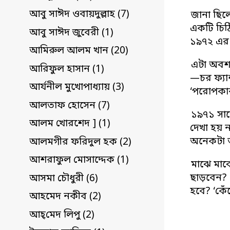
আবু সাঈদ ওবায়দুল্লাহ (7)
জানা ছিল
একটি চিঠ
আবু সাঈদ জুবেরী (1)
১৯৭২ এর 
আমিরুল আলম খান (20)
এটা অবশ্য
আরিফুল হাসান (1)
—চর ফ্যা
আর্যনীল মুখোপাধ্যায় (3)
‘পরোপকার
আলতাফ হোসেন (7)
১৯৭১ সাল
আলম খোরশেদ ] (1)
দেখা হয় 
অনেকটা অ
আলমগীর ফরিদুল হক (2)
আশরাফুল মোসাদ্দেক (1)
মাঝে মাঝে
ছাড়বেন?
আসমা চৌধুরী (6)
হবে? ‘কেঁ
আহমেদ নকীব (2)
আহ্‌মেদ লিপু (2)