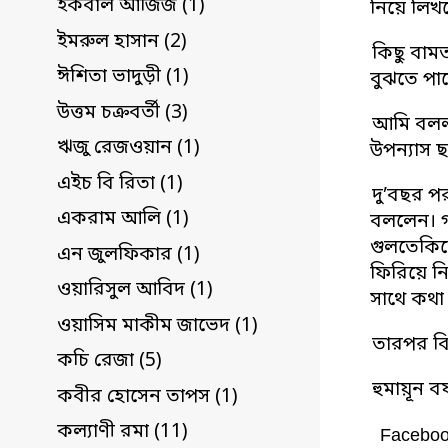
ইকবাল আজিজ (1)
নিয়ে লিখ
ইমরুল হাসান (2)
কিছু বামত
ঈশিতা ভাদুড়ী (1)
বুঝতে পার
উত্তম চক্রবর্তী (3)
আমি বললা
ঋজু রেজওয়ান (1)
উপন্যাস ছ
এইচ বি রিতা (1)
দু’বছর প
একরাম আলি (1)
বললেন। গ
গুলতেকিন
এন জুলফিকার (1)
ফিরিয়ে ন
ওয়ারিসুল আবিদ (1)
সাথে কথা
ওয়াসিম মাকীম জাভেদ (1)
তারপর বি
কচি রেজা (5)
হুমায়ূন বর
কবীর হোসেন তাপস (1)
কল্যাণী রমা (11)
Facebo