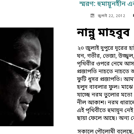
স্মরণ: হুমায়ূনহীন এ
জুলাই 22, 2012
নান্নু মাহবুব
২০ জুলাই দুপুরে দূরের 
ঘন, গভীর, ভেজা, উজ্জ্ব
পৃথিবীর ওপরে নেমে আসছে
প্রজাপতি নাচতে নাচতে 
ফুটি ধূসর প্রজাপতি। আম
হলুদ বাবলার ফুল। মাঝে
যাচ্ছে নরম তুলোর মতো 
নীল আকাশ। নরম ধারালো
এই পৃথিবীতে হুমায়ূন ন
ছায়া ফেলে আছে। অন্য
সকালে পৌলোমী বলেছে, 