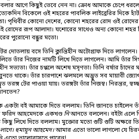
 বলার আগে কিছুই ভেবে নেন না। ক্রোধ আমাকে চেপে ধরলো
্রত্যেকদিন বিকেলে ওই শহরের পাবলিক লাইব্রেরির দিকে 
। পৃথিবীর কোনো দেশের, কোনো শহরের রোদ ওই রোদের 
ই রোদের রূপ আলাদা। যশোরের সাথেও অন্য কোনো শহর মিলব
রের পুরোনো বন্ধুর মতো।
টের দোতলায় বসে তিনি ক্লান্তিহীন অটোগ্রাফ দিতে লাগলেন। 
লিতে তাঁর নিজের নামটি লিখে দিতে লাগলেন। আমি তাঁর সি
াহীন সভ্যতা। তাঁর চপ্পলে অশেষ মসৃণতা। তিনি বর্ষার চাঁদের মতো।
ুনতে থাকে। তাঁর চারপাশে ঝলমলে অদ্ভুত সব মায়াবী জ্যোৎস
ুত তরঙ্গ টের পাওয়া যায়। তরঙ্গটা তাঁর নিজস্ব। নিরন্তর, স্ব
জানতেন?
ে একটা বই আমাকে দিতে বললাম। তিনি জানতে চাইলেন ত
ের ফরিদ আহমেদকে একখণ্ড
নি
আনতে বললেন। বইটা এলে তি
 কিছু লিখে দিতে বললাম। মুক্তোর মতো গুটি গুটি অক্ষরে 
 লাগে। হুমায়ূন আহমেদ।
আমার এতো ভালো লাগলো যে চিরকা
নি এতো ভালোবাসতে পারেন!