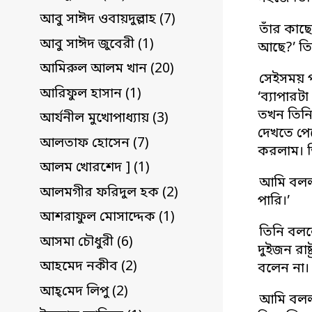
আবু সাঈদ ওবায়দুল্লাহ (7)
তাঁর কাছ
আবু সাঈদ জুবেরী (1)
আছে?’ তিন
আমিরুল আলম খান (20)
সেইসময় প
আরিফুল হাসান (1)
‘ব্যাপার
তখন তিনি
আর্যনীল মুখোপাধ্যায় (3)
দেখতে পে
আলতাফ হোসেন (7)
করলাম। ত
আলম খোরশেদ ] (1)
আমি বললা
আলমগীর ফরিদুল হক (2)
পারি।’
আশরাফুল মোসাদ্দেক (1)
তিনি বলল
আসমা চৌধুরী (6)
দুইজন রা
আহমেদ নকীব (2)
বলেন না।
আহ্‌মেদ লিপু (2)
আমি বলল