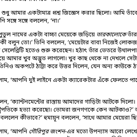
ে শুধু আমার একটামাত্র প্রশ্ন জিজ্ঞেস করার ছিলো। আমি 
ি সঙ্গে সঙ্গে বললেন, ‘না।’
ুতুল নামের একটা বাচ্চা মেয়েকে জড়িয়ে
তারকালোকে
তাঁ
টা কী বলুন তো।’ তিনি বললেন, ‘মেয়েটার বাবা নিজেই লো
 সেলেব্রিটি হতেও শুরু করেছেন। হঠাৎ তাঁর ভেতরে উথাল
য়ে আমার খুব অদ্ভুত লাগলো। খুব কাছ থেকে না দেখলে সেটা
িনিও অকপটে ঠাট্টা করে উত্তর দিলেন, যেন অন্য কাউকে ঠা
ম, ‘আপনি দুই লাইনে একটা ক্যারেকটার এঁকে ফেলতে পারেন
েন, ‘ক্যান্টনমেন্টের রাস্তায় আমাদের গাড়িটা আটকে দিল
ষ্ট্রপতিকে হত্যা করেছো। তোমরা জনগণকে কেন আটকাও?’ 
 বললেন কীভাবে?’ হুমায়ূন বললেন, ‘সাথে আমার মেয়েরা ছ
াম, ‘আপনি
গৌরিপুর জংশন
-এর মতো উপন্যাস আরো লেখেন ন