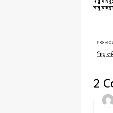
নান্নু মা
নান্নু মা
PREVIO
কিছু ক
2 