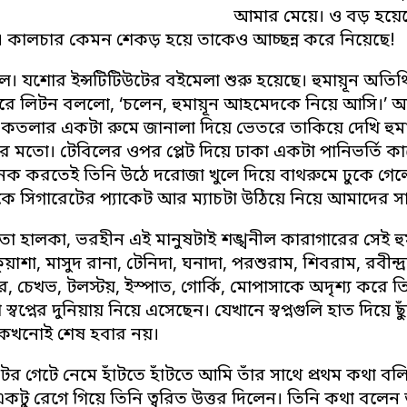
আমার মেয়ে। ও বড় হয়েছে
 কালচার কেমন শেকড় হয়ে তাকেও আচ্ছন্ন করে নিয়েছে!
ল। যশোর ইন্সটিটিউটের বইমেলা শুরু হয়েছে। হুমায়ূন অত
পুরে লিটন বললো, ‘চলেন, হুমায়ূন আহমেদকে নিয়ে আসি।’ আম
কতলার একটা রুমে জানালা দিয়ে ভেতরে তাকিয়ে দেখি হুমায়
ণের মতো। টেবিলের ওপর প্লেট দিয়ে ঢাকা একটা পানিভর্তি 
ক করতেই তিনি উঠে দরোজা খুলে দিয়ে বাথরুমে ঢুকে গেল
কে সিগারেটের প্যাকেট আর ম্যাচটা উঠিয়ে নিয়ে আমাদের স
ো হালকা, ভরহীন এই মানুষটাই শঙ্খনীল কারাগারের সেই হুমা
ুয়াশা, মাসুদ রানা, টেনিদা, ঘনাদা, পরশুরাম, শিবরাম, রবীন্দ্
ডর, চেখভ, টলস্টয়, ইস্পাত, গোর্কি, মোপাসাকে অদৃশ্য ক
স্বপ্নের দুনিয়ায় নিয়ে এসেছেন। যেখানে স্বপ্নগুলি হাত দিয়ে
 কখনোই শেষ হবার নয়।
উটের গেটে নেমে হাঁটতে হাঁটতে আমি তাঁর সাথে প্রথম কথা
একটু রেগে গিয়ে তিনি ত্বরিত উত্তর দিলেন। তিনি কথা বলে