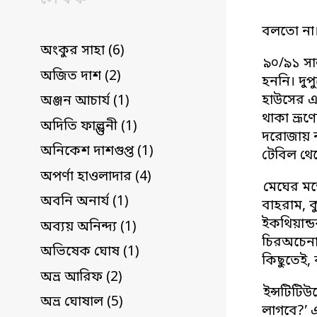
বলতো না।
অংকুর সাহা (6)
৯০/৯১ সা
অজিত দাশ (2)
হননি। দু
হাউসের এ
অঞ্জন আচার্য (1)
থাকা ভ্রূ
অদিতি ফাল্গুনী (1)
দরোজায় ন
অনিকেশ দাশগুপ্ত (1)
টেবিল থে
অপর্ণা হাওলাদার (4)
মেঘের মত
অবনি অনার্য (1)
বাহরাম, ক
ইকথিয়ান্
অব্যয় অনিন্দ্য (1)
চিরঅচেনা 
অভিষেক ঘোষ (1)
কিছুতেই,
অভ্র আরিফ (2)
ইন্সটিটি
অভ্র ঘোষাল (5)
লাগবে?’ 