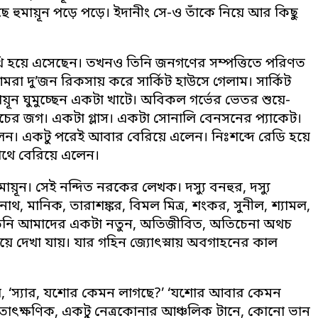
 হুমায়ূন পড়ে পড়ে। ইদানীং সে-ও তাঁকে নিয়ে আর কিছু
িথি হয়ে এসেছেন। তখনও তিনি জনগণের সম্পত্তিতে পরিণত
রা দু’জন রিকসায় করে সার্কিট হাউসে গেলাম। সার্কিট
ূন ঘুমুচ্ছেন একটা খাটে। অবিকল গর্ভের ভেতর শুয়ে-
কাচের জগ। একটা গ্লাস। একটা সোনালি বেনসনের প্যাকেট।
েন। একটু পরেই আবার বেরিয়ে এলেন। নিঃশব্দে রেডি হয়ে
াথে বেরিয়ে এলেন।
য়ূন। সেই নন্দিত নরকের লেখক। দস্যু বনহুর, দস্যু
রনাথ, মানিক, তারাশঙ্কর, বিমল মিত্র, শংকর, সুনীল, শ্যামল,
রে তিনি আমাদের একটা নতুন, অতিজীবিত, অতিচেনা অথচ
 ছুঁয়ে দেখা যায়। যার গহিন জ্যোৎস্নায় অবগাহনের কাল
 বলি, ‘স্যার, যশোর কেমন লাগছে?’ ‘যশোর আবার কেমন
ন তাৎক্ষণিক, একটু নেত্রকোনার আঞ্চলিক টানে, কোনো ভান