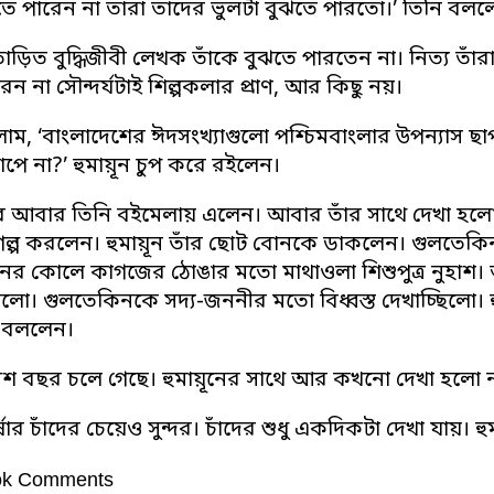
তে পারেন না তারা তাদের ভুলটা বুঝতে পারতো।’ তিনি বল
াড়িত বুদ্ধিজীবী লেখক তাঁকে বুঝতে পারতেন না। নিত্য তাঁ
েন না সৌন্দর্যটাই শিল্পকলার প্রাণ, আর কিছু নয়।
ম, ‘বাংলাদেশের ঈদসংখ্যাগুলো পশ্চিমবাংলার উপন্যাস ছা
াপে না?’ হুমায়ূন চুপ করে রইলেন।
র আবার তিনি বইমেলায় এলেন। আবার তাঁর সাথে দেখা হলো
ল্প করলেন। হুমায়ূন তাঁর ছোট বোনকে ডাকলেন। গুলতেক
ের কোলে কাগজের ঠোঙার মতো মাথাওলা শিশুপুত্র নুহাশ। আ
িলো। গুলতেকিনকে সদ্য-জননীর মতো বিধ্বস্ত দেখাচ্ছিলো।
 বললেন।
শ বছর চলে গেছে। হুমায়ূনের সাথে আর কখনো দেখা হলো ন
্ষার চাঁদের চেয়েও সুন্দর। চাঁদের শুধু একদিকটা দেখা যায়। হুম
ok Comments