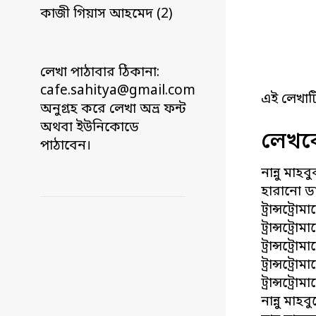
কাজী গিয়াস আহমেদ (2)
লেখা পাঠাবার ঠিকানা:
cafe.sahitya@gmail.com
এই লেখাট
অনুগ্রহ করে লেখা অভ্র ফন্ট
অথবা ইউনিকোডে
লেখকে
পাঠাবেন।
নান্নু মাহ
হারানো ডা
ট্রান্সট্র
ট্রান্সট্রো
ট্রান্সট্রো
ট্রান্সট্রো
ট্রান্সট্রো
নান্নু মা