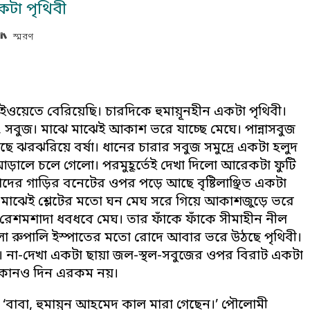
কটা পৃথিবী
স্মরণ
হাইওয়েতে বেরিয়েছি। চারদিকে হুমায়ূনহীন একটা পৃথিবী।
ল, সবুজ। মাঝে মাঝেই আকাশ ভরে যাচ্ছে মেঘে। পান্নাসবুজ
 ঝরঝরিয়ে বর্ষা। ধানের চারার সবুজ সমুদ্রে একটা হলুদ
আড়ালে চলে গেলো। পরমুহূর্তেই দেখা দিলো আরেকটা ফুটি
াদের গাড়ির বনেটের ওপর পড়ে আছে বৃষ্টিলাঞ্ছিত একটা
 মাঝেই শ্লেটের মতো ঘন মেঘ সরে গিয়ে আকাশজুড়ে ভরে
রেশমশাদা ধবধবে মেঘ। তার ফাঁকে ফাঁকে সীমাহীন নীল
 রুপালি ইস্পাতের মতো রোদে আবার ভরে উঠছে পৃথিবী।
েই। না-দেখা একটা ছায়া জল-স্থল-সবুজের ওপর বিরাট একটা
 কোনও দিন এরকম নয়।
‘বাবা, হুমায়ূন আহমেদ কাল মারা গেছেন।’ পৌলোমী