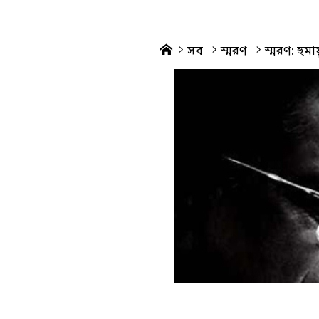
Home
সব
স্মরণ
স্মরণ: হুম