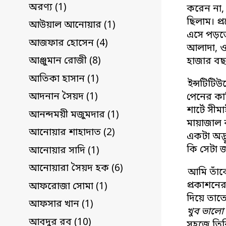
অরণ্য (1)
করেন না,
ছিলাম। প
আউয়াল আনোয়ার (1)
এসে পড়তো
আজফার হোসেন (4)
আলাদা, ও
আঞ্জুমান রোজী (8)
হাজার বছ
আতিকা হাসান (1)
ইন্সটিটিউ
আদনান সৈয়দ (1)
পেনের কা
শার্টে সীম
আনন্দময়ী মজুমদার (1)
মায়াজাল ব
আনোয়ার শাহাদাত (2)
একটা অদ্ভ
কি সেটা 
আনোয়ার সাদি (1)
আনোয়ারা সৈয়দ হক (6)
আমি তাঁক
প্রকাশন
আফরোজা সোমা (1)
দিয়ে তাতে
আফসার খান (1)
খুব ভালো
আবদুর রব (10)
সহজে তি