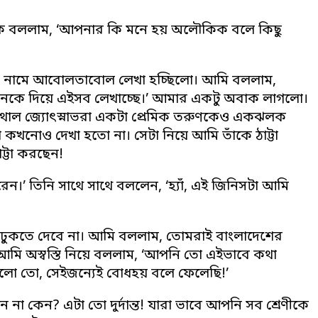
তাঁকে বললাম, ‘আপনার কি মনে হয় অলৌকিক বলে কিছু
র নামে আবোলতাবোল লেখা হচ্ছিলো। আমি বললাম,
কজনকে দিয়ে এইসব লেখাচ্ছে।’ আমার একটু অবাক লাগলো।
পাথাল জ্যোৎস্নাভরা একটা প্রেমিক তরুণকেও একঝলক
 কখনোও দেখা হতো না। সেটা নিয়ে আমি তাঁকে ঠাট্টা
ট্টা করছেন!
।’ তিনি সাথে সাথে বললেন, ‘হ্যাঁ, এই জিনিসটা আমি
ো। ঢুকতে দেবে না। আমি বললাম, তোমরাই বাংলাদেশের
আমি অস্বস্তি নিয়ে বললাম, ‘আপনি তো এইভাবে কথা
িলো তো, সেইজন্যেই বোধহয় বলে ফেলেছি!’
া কেন? এটা তো দুর্দান্ত! যারা ভাবে আপনি সব শ্রেণীকে