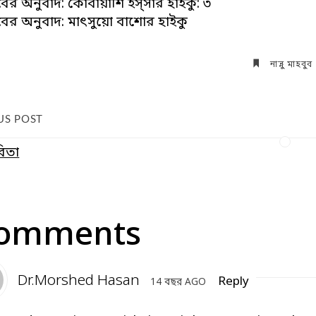
হবুবের অনুবাদ: কোবায়াশি ইস্সার হাইকু: ৩
হবুবের অনুবাদ: মাৎসুয়ো বাশোর হাইকু
নান্নু মাহবুব
US POST
বিতা
Comments
Dr.Morshed Hasan
Reply
14 বছর AGO