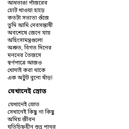
আধভাঙা পাঁজরের
চোট খাওয়া হাড়ে
কতটা সভ্যতা গুঁজে
তুমি আমি দেবসম্ভাষী
অবশেষে জেনে যায়
অহিংসামন্ত্রগুলো
অশ্রুত, বিগত দিনের
মননের তৈজসে
স্বর্ণপাত্রে আজও
খোদাই করা থাকে
এক অটুট বুনো ষাঁড়!
যেখানেই স্রোত
যেখানেই স্রোত
সেখানেই কিছু না কিছু
অমিয় জীবন
যতিচিহ্নহীন শুভ্র পাথর