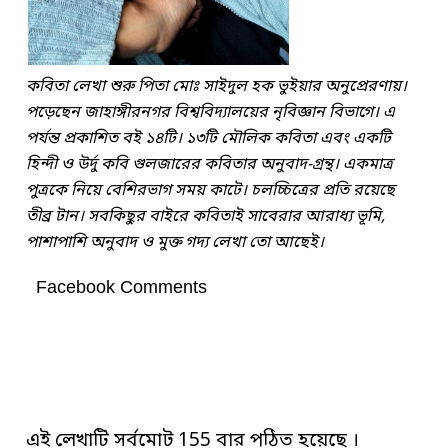
কবিতা লেখা শুরু পিতা মোঃ সাইদুল হক ভুইয়ার অনুপ্রেরণায়।
পড়েছেন জাহাঙ্গীরনগর বিশ্ববিদ্যালয়ের নৃবিজ্ঞান বিভাগে। এ
পর্যন্ত প্রকাশিত বই ১৪টি। ১৩টি মৌলিক কবিতা এবং একটি
হিন্দী ও উর্দু কবি গুলজারের কবিতার অনুবাদ-গ্রন্থ। একমাত্র
পুত্রকে নিয়ে বেশিরভাগ সময় কাটে। চলচ্চিত্রের প্রতি রয়েছে
তীব্র টান। সবকিছু্র বাইরে কবিতাই সাবেরার আরাধ্য ভূমি,
পাশাপাশি অনুবাদ ও মুক্ত গদ্য লেখা তো আছেই।
Facebook Comments
এই লেখাটি সর্বমোট 155 বার পঠিত হয়েছে ।