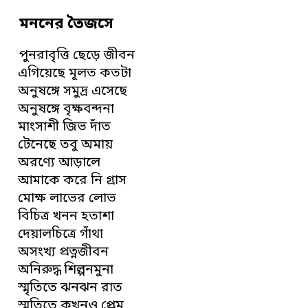
মননের তৈজসে
পুনরাবৃত্তি ছেড়ে জীবন
এগিয়েছে মূলত কতটা
অনুষঙ্গে সমুদ্র এসেছে
অনুষঙ্গে বৃক্ষবন্দনা
মাংসাশী জিভ দাঁত
টেনেছে তবু অমায়
অরণ্যে আড়ালে
আমাকে করে নি গ্রাস
মোক্ষ লাভের লোভ
বিচিত্র খনন হতাশা
দেয়ালচিত্রে গাঁথা
অসংখ্য প্রত্নজীবন
অনিরুদ্ধ শিল্পনমুনা
স্মৃতিতে ঝনঝন রাত
স্মৃতিতে কখনও প্রেম