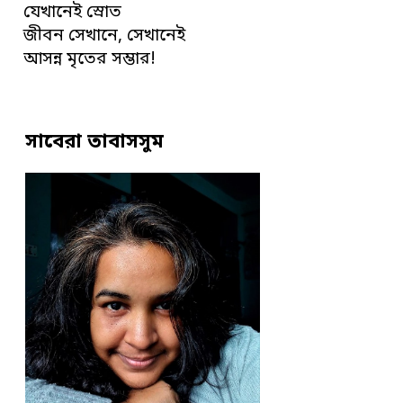
যেখানেই স্রোত
জীবন সেখানে, সেখানেই
আসন্ন মৃতের সম্ভার!
সাবেরা তাবাসসুম