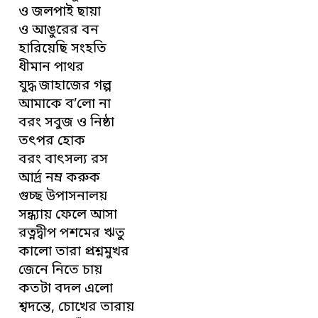
ও জলপাই ছায়া
ও আঙুরের বন
হারিয়েছি সংহতি
ধীমান পাথর
যুদ্ধ জাহাজের গল্প
আমাকে ব’লো না
বরং সবুজ ও নিষ্ঠা
তৎপর হোক
বরং বাৎসল্য রস
আর্দ্র নম্র করুক
গুচ্ছ উপাসনালয়
সন্ধ্যায় ফেলে আসা
রত্নদ্বীপ পশমের ঋতু
কালো তারা প্রশ্নমুখর
জেনে নিতে চায়
কতটা বদল এলো
শ্বদন্তে, চোখের তারায়