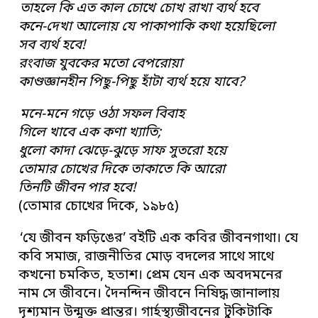
তাহলে কি এত কাল চোখে চোখ রাখা ব্যর্থ হবে
কনে-দেখা আলোয় যে পাকাপাকি কথা হয়েছিলো
সব ব্যর্থ হবে!
রংবাজ যুবকের মতো বেপরোয়া
কাণ্ডজ্ঞানহীন পিছু-পিছু হাঁটা ব্যর্থ হয়ে যাবে?
মনে-মনে গড়ে ওঠা সফল বিবাহ
গিলে খাবে এক কণা খ্যাতি;
ধুলো কাদা ঝেড়ে-ঝুড়ে সাফ সুতরো হয়ে
তোমার চোখের দিকে তাকাতে কি আরো
তিনটি জীবন পার হবে!
(তোমার চোখের দিকে, ১৯৮৫)
‘যে জীবন ফড়িঙের’ বইটি এক কবির জীবনগাথা। যে
কবি সমাজ, রাজনীতির মোড় বদলের সাথে সাথে
কখনো চমকিত, হতাশ। প্রেম যেন এক অবদমনের
নাম সে জীবনে। দৈনন্দিন জীবনে নিষিদ্ধ জানালায়
দৃশ্যমান উন্মুক্ত প্রান্তর। গার্হস্থ্যজীবনের টুকিটাকি