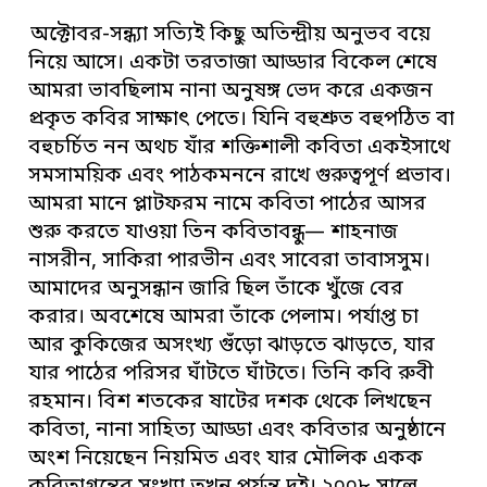
অক্টোবর-সন্ধ্যা সত্যিই কিছু অতিন্দ্রীয় অনুভব বয়ে
নিয়ে আসে। একটা তরতাজা আড্ডার বিকেল শেষে
আমরা ভাবছিলাম নানা অনুষঙ্গ ভেদ করে একজন
প্রকৃত কবির সাক্ষাৎ পেতে। যিনি বহুশ্রুত বহুপঠিত বা
বহুচর্চিত নন অথচ যাঁর শক্তিশালী কবিতা একইসাথে
সমসাময়িক এবং পাঠকমননে রাখে গুরুত্বপূর্ণ প্রভাব।
আমরা মানে প্লাটফরম নামে কবিতা পাঠের আসর
শুরু করতে যাওয়া তিন কবিতাবন্ধু— শাহনাজ
নাসরীন, সাকিরা পারভীন এবং সাবেরা তাবাসসুম।
আমাদের অনুসন্ধান জারি ছিল তাঁকে খুঁজে বের
করার। অবশেষে আমরা তাঁকে পেলাম। পর্যাপ্ত চা
আর কুকিজের অসংখ্য গুঁড়ো ঝাড়তে ঝাড়তে, যার
যার পাঠের পরিসর ঘাঁটতে ঘাঁটতে। তিনি কবি রুবী
রহমান। বিশ শতকের ষাটের দশক থেকে লিখছেন
কবিতা, নানা সাহিত্য আড্ডা এবং কবিতার অনুষ্ঠানে
অংশ নিয়েছেন নিয়মিত এবং যার মৌলিক একক