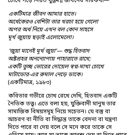
চোখে পড়ে নিয়ত যুদ্ধমগ্ন জীবনের সারকথা—
একটিমাত্র জীবন আমার হাতে।
অর্ধেকেরও বেশিটা তার খরচা হয়ে গেলো
অপর অর্ধ নিয়ে এখন বল কোন সাহসে
মূর্খ জুয়ায় ছড়াই এলোমেলো।
‘জুয়া মানেই মূর্খ জুয়া’— শুদ্ধ হিতবাদ
অষ্টপ্রহর অনন্যোপায় পাহারাতে রাখে;
একটি তুচ্ছ ভোরের দোয়েল স্বপ্ন-মাখা চোখে
মাটাডোর-এর রুমাল নেড়ে ডাকে।
(একটিমাত্র, ১৯৮৩)
কবিতার গভীরে চোখ রেখে দেখি, হিতবাদ একটি
নৈতিক তত্ত্ব। এতে বলা হয়, যুক্তিবাদী মানুষ তার
সামাজিক বিষয়সমূহ নিয়ে সচেতন। যে বস্তু বা
আচরণ বা নীতি বা সিদ্ধান্ত তাকে বেদনা বা যন্ত্রণা
দিতে পারে বা দেয় বলে সে মনে করে তাকে সে