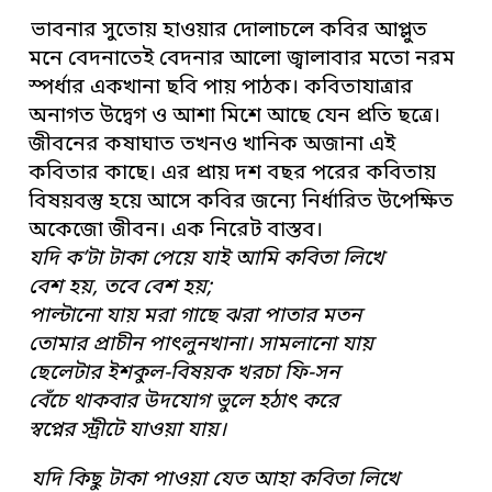
ভাবনার সুতোয় হাওয়ার দোলাচলে কবির আপ্লুত
মনে বেদনাতেই বেদনার আলো জ্বালাবার মতো নরম
স্পর্ধার একখানা ছবি পায় পাঠক। কবিতাযাত্রার
অনাগত উদ্বেগ ও আশা মিশে আছে যেন প্রতি ছত্রে।
জীবনের কষাঘাত তখনও খানিক অজানা এই
কবিতার কাছে। এর প্রায় দশ বছর পরের কবিতায়
বিষয়বস্তু হয়ে আসে কবির জন্যে নির্ধারিত উপেক্ষিত
অকেজো জীবন। এক নিরেট বাস্তব।
যদি ক’টা টাকা পেয়ে যাই আমি কবিতা লিখে
বেশ হয়, তবে বেশ হয়;
পাল্টানো যায় মরা গাছে ঝরা পাতার মতন
তোমার প্রাচীন পাৎলুনখানা। সামলানো যায়
ছেলেটার ইশকুল-বিষয়ক খরচা ফি-সন
বেঁচে থাকবার উদযোগ ভুলে হঠাৎ করে
স্বপ্নের স্ট্রীটে যাওয়া যায়।
যদি কিছু টাকা পাওয়া যেত আহা কবিতা লিখে