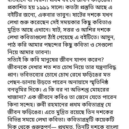
ইতিহাসে যা বিরল। প্রথম বই যে জীবন ফড়িঙের।
প্রকাশিত হয় ১৯৯১ সালে। কতটা প্রস্তুতি আছে এ
বইটির জন্যে, একবার ভাবুন। ষাটের দশকে যখন
লেখা শুরু করেছেন সেই সময়কার কিছু কবিতাও
মুদ্রিত আছে এখানে। ষাট, সত্তর ও আশির দশকে
লেখা কবিতাগুলো ঠাঁই পেয়েছে এ বইটিতে। আসুন,
পাঠ করি আমার পছন্দের কিছু কবিতা ও সেগুলো
নিয়ে আমার ভাবনা।
সত্যিই কি কবি মানুষের জীবন যাপন করেন?
জীবনকে দেখার শত শত চোখ নিয়ে তার যন্ত্রণাবিদ্ধ
প্রাণ। ভবিতব্যের চোখে চোখ রেখে ফড়িঙের মত
পেছন-ডানায় উড়তে পারেন অনায়াসে স্মৃতিনিষ্ঠ
বনভূমির দিকে। এ কি বর না অভিশপ্ত মোহরের
খাজানা? এক জীবনে কবিও তা জেনে যেতে পারেন
কিনা সন্দেহ। রুবী রহমানের প্রথম কবিতাগ্রন্থ যে
জীবন ফড়িঙের। এতে মুদ্রিত রয়েছে তিন দশকের
বিভিন্ন সময়ে লেখা কবিতা। কবিতাগ্রন্থটি কয়েকটি
দিক থেকে গুরুত্বপূর্ণ— প্রথমত, তিনটি দশকে বাংলা