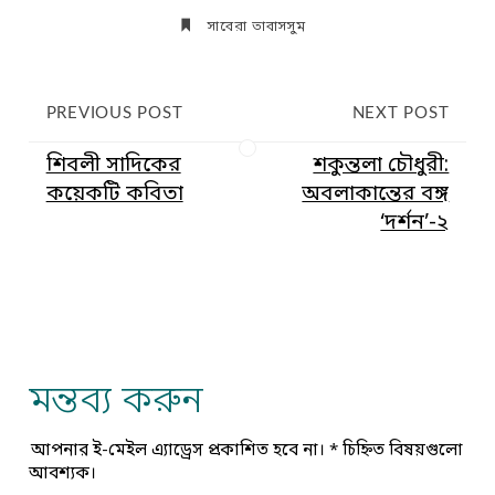
সাবেরা তাবাসসুম
PREVIOUS POST
NEXT POST
শিবলী সাদিকের
শকুন্তলা চৌধুরী:
কয়েকটি কবিতা
অবলাকান্তের বঙ্গ
‘দর্শন’-২
মন্তব্য করুন
আপনার ই-মেইল এ্যাড্রেস প্রকাশিত হবে না।
*
চিহ্নিত বিষয়গুলো
আবশ্যক।