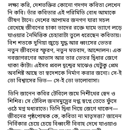
লক্ষ্য করি, দেশভক্তির কোনো গদগদ কবিতা লেখেন
নি কবি। তাঁর কবিতার এই পরিমিতি বোধ আমাকে
ভীষণ টানে। দেশের আপামর জনগণ যারা সচল
রেখেছে জীবনের চাকা তাদের রক্তে ঘামে ত্যাগে লড়ে
যাওয়ার নৈমিত্তিক চেহারাটা তুলে ধরেছেন কবিতায়।
বিশ শতকে দুনিয়া জুড়ে যুদ্ধ আর ধ্বংসের ভেতর
নতুন জীবনের স্ফূরণ, নতুন মতবাদ, আন্দোলন। এক
নবজাগরণের আভাস আর তার ভেতর দ্বিধার জেগে
থাকা কাঁটা। এইসব প্রবল দ্বন্দ্বের মাঝেও যেটুকু প্রেম
অবশিষ্ট আছে তা স্বদেশকে নির্মাণ করার জন্যে। সে-ই
তো বিশ্বাসের ভিত— সে-ই তো ভালোবাসা।
তিনি জানেন কবির টেবিলে জমে নিশীথের স্বেদ ও
শিশির। সে টেবিল জনসমুদ্র্রের দগ্ধ স্বপ্নে তেতে ফুঁসে
ওঠে মগ্ন মধ্যরাতে। তিনি দ্বিধা নিয়ে জেগে থাকেন—
জীবনের পৃষ্ঠপোষক কে, কবিতা না মাতৃসত্তা? জানেন
নির্বিকার চেয়ে চেয়ে বিধ্বংসী বিবাহ দেখে যাওয়াও