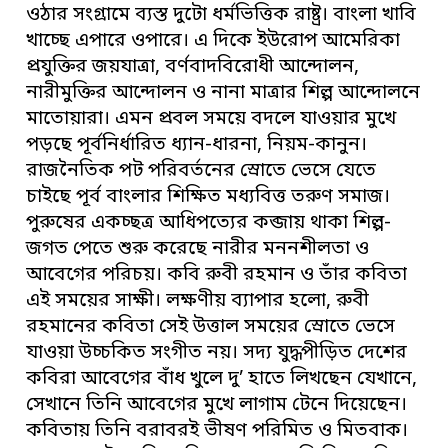
ওঠার সংগ্রামে ব্যস্ত দুটো ধর্মভিত্তিক রাষ্ট্র। বাংলা খাবি
খাচ্ছে এপারে ওপারে। এ দিকে ইউরোপ আমেরিকা
প্রযুক্তির জয়যাত্রা, বর্ণবাদবিরোধী আন্দোলন,
নারীমুক্তির আন্দোলন ও নানা মাত্রার শিল্প আন্দোলনে
মাতোয়ারা। এমন প্রবল সময়ে বদলে যাওয়ার মুখে
পড়ছে পূর্বনির্ধারিত ধ্যান-ধারনা, নিয়ম-কানুন।
রাজনৈতিক পট পরিবর্তনের স্রোতে ভেসে যেতে
চাইছে পূর্ব বাংলার শিক্ষিত মধ্যবিত্ত তরুণ সমাজ।
পুরুষের একচ্ছত্র আধিপত্যের কব্জায় থাকা শিল্প-
জগত পেতে শুরু করেছে নারীর মননশীলতা ও
আবেগের পরিচয়। কবি রুবী রহমান ও তাঁর কবিতা
এই সময়ের সাক্ষী। লক্ষণীয় ব্যাপার হলো, রুবী
রহমানের কবিতা সেই উত্তাল সময়ের স্রোতে ভেসে
যাওয়া উচ্চকিত সংগীত নয়। সদ্য যুদ্ধপীড়িত দেশের
কবিরা আবেগের বাঁধ খুলে দু’ হাতে লিখছেন যেখানে,
সেখানে তিনি আবেগের মুখে লাগাম টেনে দিয়েছেন।
কবিতায় তিনি বরাবরই ভীষণ পরিমিত ও মিতবাক।