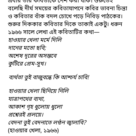
এবার তাঁর কবিতাকে পেশ করা যাক। শুরুতেই
বলেছি দীর্ঘ সময়ের কবিতাযাপনে কবির ভাবনা চিন্তা
ও কবিতার বাঁক বদল চোখে পড়ে নিবিড় পাঠকের।
শুরুর দিককার কবিতার দিকে তাকাই একটু। ধরুন
১৯৬৬ সালে লেখা এই কবিতাটির কথা—
হাওয়ার খেলা মর্মে দিলি
দানের মতো ছবি;
অশেষ দূরের অসম্ভবে
কুটিরে প্রেম-সুখ।
ব্যর্থতা তুই বাজুবন্ধে কি আশ্চর্য চাবি!
হাওয়ার খেলা ছিনিয়ে নিলি
যাত্রাপথের ব্যথা,
আকাশ গৃহ ধুলোয় ধুলো
প্রশ্নেরই প্রলয়ে।
বেদনা তুই বেদনাতে লণ্ঠন জ্বালাবি?
(হাওয়ার খেলা, ১৯৬৬)