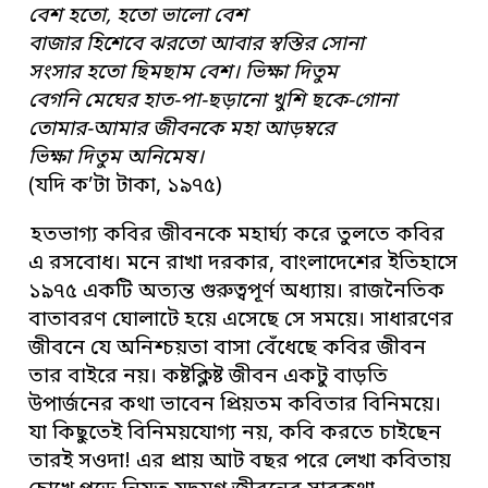
বেশ হতো, হতো ভালো বেশ
বাজার হিশেবে ঝরতো আবার স্বস্তির সোনা
সংসার হতো ছিমছাম বেশ। ভিক্ষা দিতুম
বেগনি মেঘের হাত-পা-ছড়ানো খুশি ছকে-গোনা
তোমার-আমার জীবনকে মহা আড়ম্বরে
ভিক্ষা দিতুম অনিমেষ।
(যদি ক’টা টাকা, ১৯৭৫)
হতভাগ্য কবির জীবনকে মহার্ঘ্য করে তুলতে কবির
এ রসবোধ। মনে রাখা দরকার, বাংলাদেশের ইতিহাসে
১৯৭৫ একটি অত্যন্ত গুরুত্বপূর্ণ অধ্যায়। রাজনৈতিক
বাতাবরণ ঘোলাটে হয়ে এসেছে সে সময়ে। সাধারণের
জীবনে যে অনিশ্চয়তা বাসা বেঁধেছে কবির জীবন
তার বাইরে নয়। কষ্টক্লিষ্ট জীবন একটু বাড়তি
উপার্জনের কথা ভাবেন প্রিয়তম কবিতার বিনিময়ে।
যা কিছুতেই বিনিময়যোগ্য নয়, কবি করতে চাইছেন
তারই সওদা! এর প্রায় আট বছর পরে লেখা কবিতায়