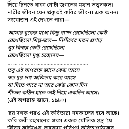
দিয়ে চিনতে থাকা গোটা জগতের মহান তত্ত্বসকল।
নারীর জীবন যেন প্রকৃতই কবির জীবন। এক অনন্য
সংযোজন এই দেখতে পারা—
আমার বুকের মধ্যে কিছু বাষ্প রেখেছিলো কেউ
রেখেছিলো শিল্প-জল— নিশীথের মতন প্রগাঢ়
গূঢ় বিস্ময় কেউ রেখেছিলো
রেখেছিলো মুগ্ধ চন্দ্রোদয়—
… … … … … ………………………………
তবু এই অপরাহ্ন জানে কেউ আসে
বড় দূর পথ অতিক্রম করে আসে
যা দিতে পারে না আর কেউ কোন দিন
শীতল কঠিন হাতে তাই নিয়ে একদিন আসে।
(এই অপরাহ্ন জানে, ১৯৮০)
ছয় দশক পরও এই কবিতারা সমকালের হয়ে আছে।
কবি রুবী রহমানের প্রথম একক মৌলিক গ্রন্থ ‘যে
জীবন ফড়িঙের’ আবেদন পরিপূর্ণ কবিতাপাঠকের