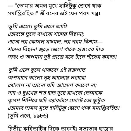
— “তোমার অমল মুখে হাসিটুকু জেগে থাক
সমাপ্তিরহিত।” জীবনের এই যেন পরম মন্ত্র।
তু
মি এসো। তুমি এলে আমি
তোরঙ্গে তুলে রাখবো শব্দের বিছানা;
এতো নয় কোমল মখমল, নয় নরম বিশ্রাম—
শব্দের বিছানা জুড়ে জেগে থাকে হাঙরের দাঁত
অহং ও অপমান দুই প্রান্তে বসে টানে শাঁখের করাত।
তুমি এলে ভুলে থাকবো এই রক্তপাত
অপমানে কালো গৃহ আলোয় ভরাবো
গোলাপ না আনো যদি আক্ষেপ করবো না;
দাহ ও দুঃখের শত হাত দূরে রাখবো তোমাকে
কৃপণ শিশিরে যদি ক্যাকটাস ফোটে তো ফুটুক
তোমার অমল মুখে হাসিটুকু জেগে থাক সমাপ্তিরহিত।
(তুমি এলে, ১৯৮৬)
দ্বিতীয় কবিতাটির দিকে তাকাই। সভ্যতার হাজার