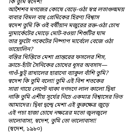
কি তুমি স্বদেশ!
আশৈশব মগজের কোষে বেড়ে-ওঠা স্বপ্ন লতাগুল্মময়
বাবার বিমল বাহু প্রেমিকের হিরণ্য বিশ্বাস
স্বদেশ তুমি কি ওই বর্ষীয়ান মজুরের রক্ত-ওঠা চোখ
ন্যুমার্কেটের মোড়ে মোট-বওয়া শিশুটির ঘাম
তার ফুটো পকেটের নিষ্পাপ মার্বেলে বেজে ওঠা
ভায়োলিন?
বস্তির খিস্তিতে মেশা প্রান্তরের ফসলের শিস,
ক্রাচে-হাঁটা সৈনিকের চোখের ধূসর অবসাদ—
গাওঁ-ছুট্ রাখালের হারানো ব্যাকুল বাঁশি তুমি?
স্বদেশ কি তুমি বলো! তুমি এই বিশ শতকের
সারা গায়ে লেপ্টে থাকা দগদগে লাল কালো দ্বিধা
নাকি তুমি এশীয় সূর্যের নিচে একমাত্র বিশ্বাসের ভিত
আমাদের। দ্বিধা দ্বন্দ্বে মেশা এই কুরুক্ষেত্র জুড়ে
এই পচা হাজা চোখে নক্ষত্রের মতো জ্বলজ্বলে
ভালোবাসা, স্বদেশ, তুমি তো ভালোবাসা!
(স্বদেশ, ১৯৮০)