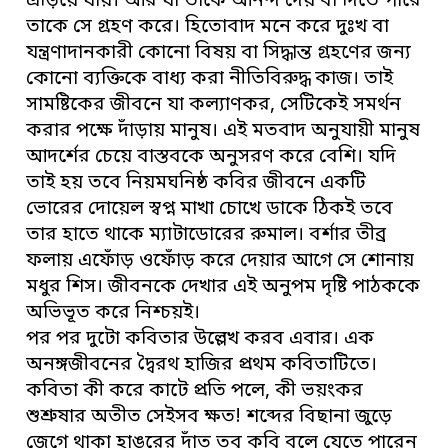
এড়িয়ে যায়। আর যা তাকে আনন্দ দেয় বা দিতে পারে
তাকে সে গ্রহণ করে। হিতোবাদ মনে করে দুঃখ বা
যন্ত্রণাদানকারী কোনো বিষয় বা সিদ্ধান্ত গ্রহণের জন্য
কোনো ব্যক্তিকে বাধ্য করা নীতিবিরুদ্ধ কাজ। তাই
সামষ্টিকের জীবনে যা কল্যাণকর, সেটিকেই সমর্থন
করার পক্ষে দাঁড়ায় মানুষ। এই মতবাদ অনুযায়ী মানুষ
আদর্শের চেয়ে বাস্তবকে অনুসরণ করে বেশি। যদি
তাই হয় তবে নিয়মঘনিষ্ঠ কবির জীবনে একটি
ভোরের দোয়েল স্বপ্ন মাখা চোখে ডাকে ঠিকই তবে
তার হাতে থাকে ম্যাটাডোরের রুমাল। বর্শার তীব্র
ফলায় এফোঁড় ওফোঁড় করে দেয়ার আগে সে শোনায়
মধুর শিস। জীবনকে দেখার এই অনুপম দৃষ্টি পাঠককে
অভিভূত করে নিশ্চয়ই।
পর পর দুটো কবিতার উল্লেখ করব এবার। এক
অনঙ্গজীবনের দ্বৈরথ হাজির প্রথম কবিতাটিতে।
কবিতা কী করে কাটে প্রতি পলে, কী ভয়ংকর
শুশ্রুষার অতীত সেইসব ক্ষত! শব্দের বিছানা জুড়ে
জেগে থাকা হাঙরের দাঁত তবু কবি বলে যেতে পারেন