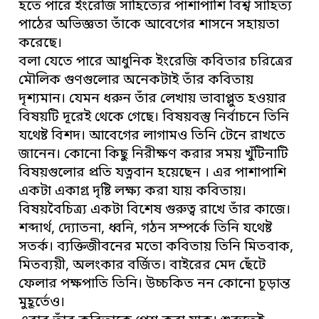
হতে পারে ইংরেজি সাহিত্যের পাশাপাশি বিশ্ব সাহিত্য
পাঠের অভিজ্ঞতা তাঁকে আবেগের শাসনে সহায়তা
করেছে।
বলা যেতে পারে আধুনিক ইংরেজি কবিতার চরিত্রের
মৌলিক গুণগুলোর অনেকটাই তাঁর কবিতায়
দৃশ্যমান। যেমন ধরুন তাঁর লেখায় ভাবাপ্লুত হওয়ার
বিষয়টি দূরেই থেকে গেছে। বিষয়বস্তু নির্বাচনে তিনি
যথেষ্ট বিশদ। আবেগের লাগামও তিনি টেনে রাখতে
জানেন। কোনো কিছু নিরীক্ষণ করার সময় খুঁটিনাটি
বিষয়গুলোর প্রতি যত্নবান হয়েছেন । এর পাশাপাশি
একটা একাগ্র দৃষ্টি লক্ষ্য করা যায় কবিতায়।
বিষয়বৈচিত্র্য একটা বিশেষ গুরুত্ব রাখে তাঁর কাজে।
শব্দার্থ, দ্যোতনা, ধ্বনি, গঠন সম্পর্কে তিনি যথেষ্ট
সতর্ক। ব্যক্তিজীবনের মতো কবিতায় তিনি মিতবাক,
মিতব্যয়ী, অলংকার বর্জিত। বাইরের মেদ ছেঁটে
ফেলার পক্ষপাতি তিনি। উচ্চকিত নন কোনো চূড়ান্ত
মুহূর্তেও।