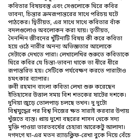
কবিতার বিষয়বস্তু এবং সেগুলোকে ঘিরে কবির
ভাবনা, চিন্তার ক্রমরূপান্তরের সাথে পরিচয় ঘটে
পাঠকের। দ্বিতীয়ত, এর সাথে সাথে কবিতার বাঁক
বদলগুলোও অবলোকন করা যায়। তৃতীয়ত,
দৈনন্দিন জীবনের খুঁটিনাটি বিষয় কী করে কবিতা
হয়ে ওঠে নারীর অনন্য অভিজ্ঞতার আলোকে
সেটাকে দেখতে পারা। লেখালেখির শুরুতে কবিতাকে
ঘিরে কবির যে চিন্তা-ভাবনা থাকে তা ধীরে ধীরে
রূপান্তরিত হয়। সেটিকে পর্যবেক্ষণ করতে পারাটাও
চমৎকার ব্যাপার।
রুবী রহমান বাংলা কবিতা লেখা শুরু করেছেন
ইতিহাসের উত্তাল সময় বিশ শতকের ষাটের দশকে।
দুনিয়া জুড়ে তোলপাড় চলছে তখন। দু দুটো
বিশ্বযুদ্ধের পর বিশ্ব নিজের ক্ষত সারাই করবার উপায়
খুঁজতে ব্যস্ত। প্রায় দুশো বছরের শাসন থেকে সদ্য
মুক্তি পাওয়া ভারতবর্ষের চেহারা আরেকটু আলাদা।
দগদগে ঘা-এর মতন র‌্যাডক্লিফ-রেখা বুকে নিয়ে বেঁচে