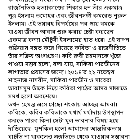
কবিতাগ্রন্থের সংখ্যা তখন পর্যন্ত দুই। ২০০৮ সালে
রাজনৈতিক হত্যাকাণ্ডের শিকার হন তাঁর একমাত্র
পুত্র ইসলাম তমোহর এবং জীবনসঙ্গী কমরেড নূরুল
ইসলাম। এই ভয়াবহ বিপর্যয়ের পর প্রায় থমকে
যাওয়া জীবন আবার শুরু করার চেষ্টা করছেন
একমাত্র কন্যা মৌটুসী ইসলামের হাত ধরে। এই যাপন
প্রক্রিয়ায় সঙ্গত করে গিয়েছে কবিতা ও রাজনীতিতে
তাঁর সক্রিয় অংশগ্রহণ। কবি রুবী রহমানকে খুঁজে
পাওয়া সম্ভব হলো, বলা যায়, সাকিরা পারভীনের
লাগাতার প্রয়াসের জন্যে। ২০১৪’র ২২ নভেম্বর
শাহনাজ নাসরীন, সাকিরা পারভীন ও সাবেরা
তাবাসসুম তাঁকে নিয়ে কবিতা পাঠের আসর সাজাতে
সমর্থ হলো অবশেষে।
তখন হেমন্ত এসে গেছে। শংকায় আচ্ছন্ন আমরা।
কবিকে, কবির কবিতাকে যথার্থ মর্যাদায় উপস্থাপন
করতে পারব কিনা সেটা মূল ভাবনার বিষয় হয়ে
দাঁড়িয়েছে। মুশকিল হলো আমাদের আন্তরিকতায়
ঘাটতি না থাকলেও প্রস্তুতিতে থেকে যাওয়ার সম্ভাবনা