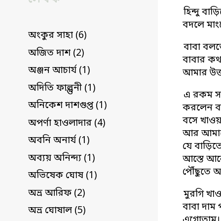
হিন্দু বা
বদলে মাং
অংকুর সাহা (6)
বাবা বলতে
অজিত দাশ (2)
বাবার কথা
অঞ্জন আচার্য (1)
আমার উত্
অদিতি ফাল্গুনী (1)
এ রকম সা
অনিকেশ দাশগুপ্ত (1)
করলেন বা
বসে খাওয়
অপর্ণা হাওলাদার (4)
আর আমাদে
অবনি অনার্য (1)
যে বাড়িতে
অব্যয় অনিন্দ্য (1)
আস্তে আস্
পৌঁছুতে 
অভিষেক ঘোষ (1)
অভ্র আরিফ (2)
মুরগি খা
বাবা দাম
অভ্র ঘোষাল (5)
এগোতাম। 