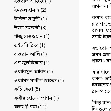
করা। প্যা
ইকবাল আজিজ (1)
পাগল না 
ইমরুল হাসান (2)
কথায় বলে
ঈশিতা ভাদুড়ী (1)
চার পাউন
উত্তম চক্রবর্তী (3)
বাসায় ফি
ঋজু রেজওয়ান (1)
সবাই ইচ্
এইচ বি রিতা (1)
বড় বোন 
একরাম আলি (1)
প্রথম প্
পয়সা খরচ
এন জুলফিকার (1)
ওয়ারিসুল আবিদ (1)
যার সাথে
বলল- তাই
ওয়াসিম মাকীম জাভেদ (1)
ইসকনের দ
কচি রেজা (5)
রান পাতে
কবীর হোসেন তাপস (1)
কিন্তু র
কল্যাণী রমা (11)
দিনগুলোর