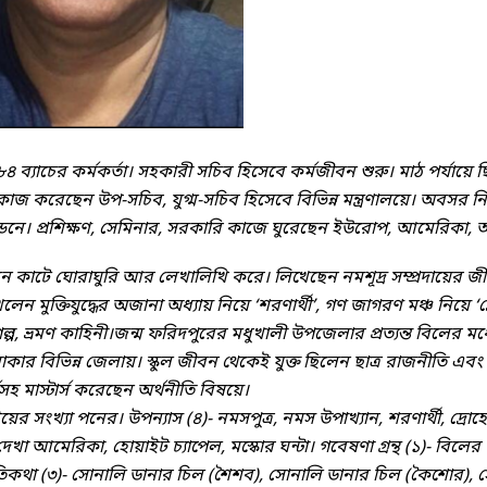
৪ ব্যাচের কর্মকর্তা। সহকারী সচিব হিসেবে কর্মজীবন শুরু। মাঠ পর্যা
জ করেছেন উপ-সচিব, যুগ্ম-সচিব হিসেবে বিভিন্ন মন্ত্রণালয়ে। অবসর নিয়
নে। প্রশিক্ষণ, সেমিনার, সরকারি কাজে ঘুরেছেন ইউরোপ, আমেরিকা, অষ্ট
কাটে ঘোরাঘুরি আর লেখালিখি করে। লিখেছেন নমশূদ্র সম্প্রদায়ের জীবনধ
খলেন মুক্তিযুদ্ধের অজানা অধ্যায় নিয়ে ‘শরণার্থী’, গণ জাগরণ মঞ্চ নিয়
িগল্প, ভ্রমণ কাহিনী।
জন্ম ফরিদপুরের মধুখালী উপজেলার প্রত্যন্ত বিলের মধ্য
ার বিভিন্ন জেলায়। স্কুল জীবন থেকেই যুক্ত ছিলেন ছাত্র রাজনীতি এবং
সহ মাস্টার্স করেছেন অর্থনীতি বিষয়ে।
য়ের সংখ্যা পনের। উপন্যাস (৪)- নমসপুত্র, নমস উপাখ্যান, শরণার্থী, দ্রো
ে দেখা আমেরিকা, হোয়াইট চ্যাপেল, মস্কোর ঘন্টা। গবেষণা গ্রন্থ (১)- বিল
স্মৃতিকথা (৩)- সোনালি ডানার চিল (শৈশব), সোনালি ডানার চিল (কৈশোর)