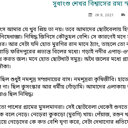
সুধাংশু শেখর বিশ্বাসের রম্য স
মে 9, 2021
াংস আমার যে খুব প্রিয় তা নয়। তবে আমাদের ছোটবেলায় হিন
িষেধাজ্ঞা। নিষিদ্ধ জিনিসে কৌতুহল বেশি। সে কারণেই মনে
র। আর সেটা যদি হোত মুরগির রান মানে ঠ্যাং, তাহলে তো 
ড়ি ফরিদপুরের প্রত্যন্ত বিলের মধ্যে। গড়াই নদীর এপাড়-ওপা
ৈ করত জল। মনে হোত ছোটখাট সমুদ্র। অথৈ জলের মধ্যে গ্রা
ৌকা।
ছিল শুধুই নমশূদ্র সম্প্রদায়ের বাস। নমশূদ্ররা কৃষিজীবি।
 না। ছিল কুসংস্কার আর ধর্মীয় গোঁড়ামি। আমাদের এলাকায় 
াও ছিল নিষিদ্ধ।
ষতো পাশের গ্রামের মুসলমানরা। সেই ছোটবেলা থেকেই শুনতে 
যাকে বলে নেড়ে। নেড়েরা কুকড়ো (মুরগি) খায়। পেঁয়াজ, রশুন 
য়ে নেড়েদের কে কত বেশি ঘৃণা করে, সেটা দেখানোর প্রতি