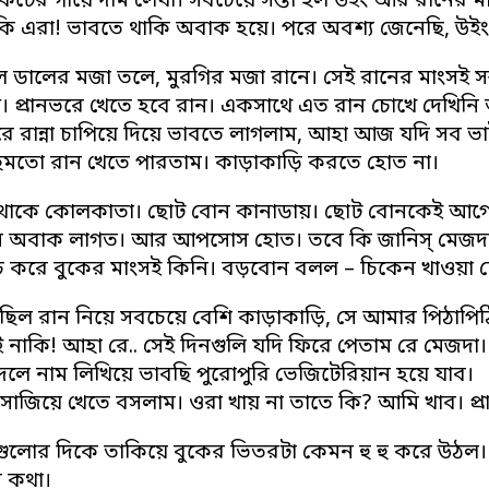
কেটের গায়ে দাম লেখা। সবচেয়ে সস্তা হল উইং আর রানের মাংস
কি এরা! ভাবতে থাকি অবাক হয়ে। পরে অবশ্য জেনেছি, উইং 
 ডালের মজা তলে, মুরগির মজা রানে। সেই রানের মাংসই সস
্ড। প্রানভরে খেতে হবে রান। একসাথে এত রান চোখে দেখ
রে রান্না চাপিয়ে দিয়ে ভাবতে লাগলাম, আহা আজ যদি সব 
ছেমতো রান খেতে পারতাম। কাড়াকাড়ি করতে হোত না।
থাকে কোলকাতা। ছোট বোন কানাডায়। ছোট বোনকেই আগে
রথম অবাক লাগত। আর আপসোস হোত। তবে কি জানিস্ মেজদা
 করে বুকের মাংসই কিনি। বড়বোন বলল – চিকেন খাওয়া ছেড়েই
 ছিল রান নিয়ে সবচেয়ে বেশি কাড়াকাড়ি, সে আমার পিঠাপি
 নাকি! আহা রে.. সেই দিনগুলি যদি ফিরে পেতাম রে মেজ
লে নাম লিখিয়ে ভাবছি পুরোপুরি ভেজিটেরিয়ান হয়ে যাব।
 সাজিয়ে খেতে বসলাম। ওরা খায় না তাতে কি? আমি খাব। প্
ানগুলোর দিকে তাকিয়ে বুকের ভিতরটা কেমন হু হু করে উ
 কথা।