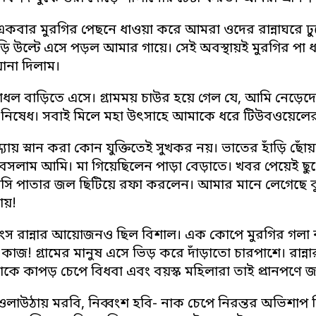
বার মুরগির পেছনে ধাওয়া করে আমরা ওদের রান্নাঘরে ঢু
ঁড়ি উল্টে এসে পড়ল আমার গায়ে। সেই অবস্থায়ই মুরগির পা 
ানা দিলাম।
ঁধল বাড়িতে এসে। গ্রামময় চাউর হয়ে গেল যে, আমি নেড়েদের ভ
েশ নিষেধ। সবাই মিলে মহা উৎসাহে আমাকে ধরে টিউবওয়ে
ধ্যায় স্নান করা কোন যুক্তিতেই সুখকর নয়। ভাতের হাঁড়ি ছোঁ
ে বসলাম আমি। মা গিয়েছিলেন পাড়া বেড়াতে। খবর পেয়েই ছুট
লসি পাতার জল ছিটিয়ে রফা করলেন। আমার মানে লেগেছে ব
ায়!
াংস রান্নার আয়োজনও ছিল বিশাল। এক কোপে মুরগির গলা 
 কাজ! গ্রামের মানুষ এসে ভিড় করে দাঁড়াতো চারপাশে। রান্নার
ে কাপড় চেপে বিধবা এবং বয়স্ক মহিলারা তাই প্রানপণে জাত
ওলাউঠায় মরবি, নিব্বংশ হবি- নাক চেপে নিরন্তর অভিশাপ 