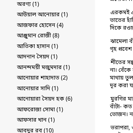
অরণ্য (1)
এরকমই এক
আউয়াল আনোয়ার (1)
ভাতের হা
আজফার হোসেন (4)
দিকে রওয়
আঞ্জুমান রোজী (8)
ঝামেলা বা
আতিকা হাসান (1)
গৃহ প্রব
আদনান সৈয়দ (1)
শীতের সন্
আনন্দময়ী মজুমদার (1)
না। বেঁক
মাথায় তু
আনোয়ার শাহাদাত (2)
দূর করা য
আনোয়ার সাদি (1)
মুরগির ম
আনোয়ারা সৈয়দ হক (6)
বাঁটা- কত
আফরোজা সোমা (1)
ভোজন। নাক
আফসার খান (1)
ভরাপরা, 
আবদুর রব (10)