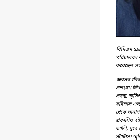
বিসিএস ১৯৮
পরিচালক। কা
করেছেন লন্ড
অবসর জীবন 
প্রশংসা। লি
প্রবন্ধ, স্মৃত
বরিশাল এলাক
থেকে অনার্স
প্রকাশিত বই
ভ্যালি, ঘুর
স্ট্যাটাস। 