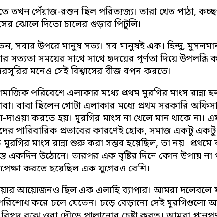
ড়িতে তখন পেঁয়াজ-রশুন ছিল পরিত্যজ্য। তারা খেত পাঠা, কচ্
সের ঝোলে দিতো চালের গুড়ার পিটুলি।
ন, সবার উপরে মানুষ সত্য। সব মানুষই এক। হিন্দু, মুসলমান, ব
র সত্যতা সময়ের সাথে সাথে হৃদয়ের পূর্ণতা দিয়ে উপলব্ধি 
তরসূরির মনেও সেই বিশ্বাসের বীজ বপন করতে।
মাজিক পরিবেশে এলাকার মধ্যে প্রথম মুরগির মাংস রান্না 
বা। বাবা ছিলেন গোটা এলাকার মধ্যে প্রথম সরকারি অফিস
া-দাওয়া করতে হয়। মুরগির মাংস না খেলে মান থাকে না। এ
র পারিবারিক প্রভাবের কারণেই হোক, সমাজ একটু একটু ক
 মুরগির মাংস রান্না শুরু করা সম্ভব হয়েছিল, তা নয়। প্
তে একদিন উঠোনে। তারপর এক বৃষ্টির দিনে কোন উপায় না থাক
অপেক্ষা করতে হয়েছিল এক যুগেরও বেশি।
ওয়ার আয়োজনও ছিল এক এলাহি ব্যাপার। আমরা দলেবলে মাই
 পরিশোধ করে চলে যেতেন। চড়ে বেড়ানো সেই মুরগিগুলো আমর
বিপদ বুঝে ওরা দৌড়ে পালানোর চেষ্টা করত। আমরা প্রানপ