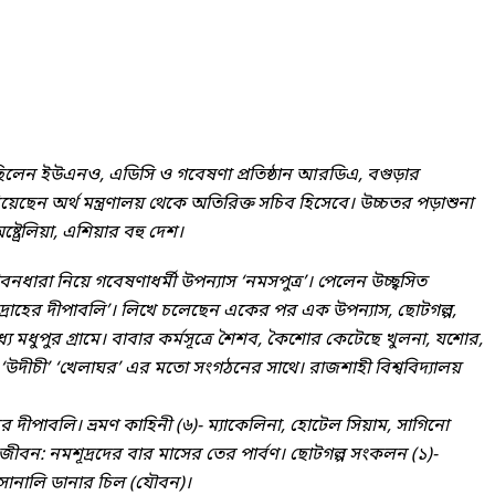
য়ে ছিলেন ইউএনও, এডিসি ও গবেষণা প্রতিষ্ঠান আরডিএ, বগুড়ার
েছেন অর্থ মন্ত্রণালয় থেকে অতিরিক্ত সচিব হিসেবে। উচ্চতর পড়াশুনা
্রেলিয়া, এশিয়ার বহু দেশ।
ারা নিয়ে গবেষণাধর্মী উপন্যাস ‘নমসপুত্র’। পেলেন উচ্ছ্বসিত
ে ‘দ্রোহের দীপাবলি’। লিখে চলেছেন একের পর এক উপন্যাস, ছোটগল্প,
ে মধুপুর গ্রামে। বাবার কর্মসূত্রে শৈশব, কৈশোর কেটেছে খুলনা, যশোর,
 ‘উদীচী’ ‘খেলাঘর’ এর মতো সংগঠনের সাথে। রাজশাহী বিশ্ববিদ্যালয়
হের দীপাবলি। ভ্রমণ কাহিনী (৬)- ম্যাকেলিনা, হোটেল সিয়াম, সাগিনো
ের জীবন: নমশূদ্রদের বার মাসের তের পার্বণ। ছোটগল্প সংকলন (১)-
, সোনালি ডানার চিল (যৌবন)।