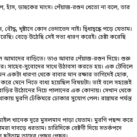
ছপ, হাঁস, ডাহুকের মাংস। পেঁয়াজ-রশুন খেতো না বলে, তার
ৌদ্ধ, খৃষ্টানে কোন ভেদাভেদ নাই। দ্বিধাদ্বন্ধে পড়ে যেতাম।
করেছি। বেড়ে উঠেছি সেই সত্য ধারণ করেই। চেষ্টা করেছি
হল আমাদের বাড়িতে। তাও আবার পেঁয়াজ-রশুন দিয়ে। শুরু
ার। সাহেব-সুবোদের সাথে উঠাবসা করতে হয়। এক টেবিলে
মন একটা ধারণা থেকে বাবার মান রক্ষার তাগিদেই হোক,
রে মেনে নিতে বাধ্য হয়েছিল বিষয়টা। তাই বলে সহজেই
রথমে বাড়ির উঠোনের নিচে পালানের এক কোনায়। সেখান থেকে
ায় মুরগি ঢেঁকিঘরে ঢোকার সুযোগ পেল। রান্নাঘর পর্যন্ত
ল খানেক দূরে মুসলমান পাড়া যেতাম। মুরগি পছন্দ করে
া দাবড়ে ধরতাম। চারিদিকে বেষ্টণী দিয়ে সতর্কপদে
ণ ছুটতাম তাদের পেছন পেছন।