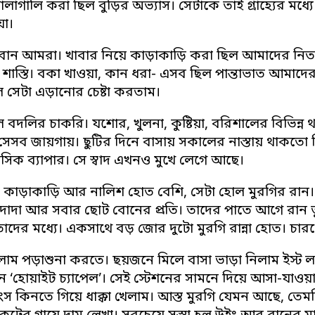
লাগালি করা ছিল বুড়ির অভ্যাস। সেটাকে তাই গ্রাহ্যের মধ্
য়া।
ন আমরা। খাবার নিয়ে কাড়াকাড়ি করা ছিল আমাদের নিত্য
াস্তি। বকা খাওয়া, কান ধরা- এসব ছিল পান্তাভাত আমাদের 
 সেটা এড়ানোর চেষ্টা করতাম।
 বদলির চাকরি। যশোর, খুলনা, কুষ্টিয়া, বরিশালের বিভিন্ন 
সেসব জায়গায়। ছুটির দিনে বাসায় সকালের নাস্তায় থাকত
সিক ব্যাপার। সে স্বাদ এখনও মুখে লেগে আছে।
ে কাড়াকাড়ি আর নালিশ হোত বেশি, সেটা হোল মুরগির রান। 
দাদা আর সবার ছোট বোনের প্রতি। তাদের পাতে আগে রান 
াদের মধ্যে। একসাথে বড় জোর দুটো মুরগি রান্না হোত। চা
েলাম পড়াশুনা করতে। ছয়জনে মিলে বাসা ভাড়া নিলাম ইস্ট লন
ন ‘হোয়াইট চ্যাপেল’। সেই স্টেশনের সামনে দিয়ে আসা-যাওয়
ংস কিনতে গিয়ে ধাক্কা খেলাম। আস্ত মুরগি যেমন আছে, তেম