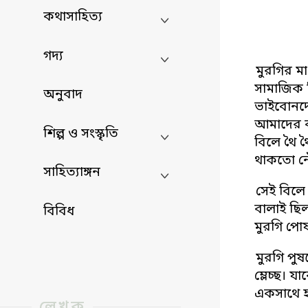
কথাসাহিত্য
গদ্য
মুরগির ম
সামাজিক ন
অনুবাদ
ভাইবোনদে
আমাদের বা
শিল্প ও সংস্কৃতি
বিলে থৈ থ
থাকতো ন
সাহিত্যাঙ্গন
সেই বিলে 
বালাই ছিল
বিবিধ
মুরগি পোষ
মুরগি পু
ম্লেচ্ছ। 
একসাথে হ
লেখক