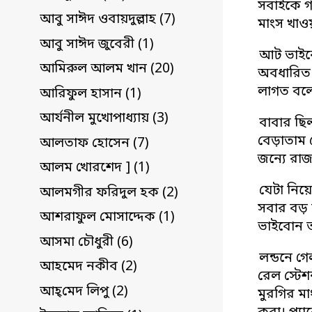
সবাইকে গা
আবু সাঈদ ওবায়দুল্লাহ (7)
মাংস খাও
আবু সাঈদ জুবেরী (1)
আট ভাইবো
আমিরুল আলম খান (20)
অবধারিত শ
লাগত বলে
আরিফুল হাসান (1)
আর্যনীল মুখোপাধ্যায় (3)
বাবার ছিল
বেড়াতাম 
আলতাফ হোসেন (7)
জন্যে রাজ
আলম খোরশেদ ] (1)
যেটা নিয়
আলমগীর ফরিদুল হক (2)
সবার বড় 
আশরাফুল মোসাদ্দেক (1)
ভাইবোন ত
আসমা চৌধুরী (6)
লন্ডনে গ
আহমেদ নকীব (2)
রেল স্টেশ
আহ্‌মেদ লিপু (2)
মুরগির মা