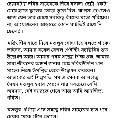
চেয়ারটায় দবির সাহেবকে নিয়ে বসাল। ছোট্ট একটা
মেয়ে হাতে ফুলের তোড়া তুলে দিল। ঝাপসা দেখলেও
আজ যেন তার চোখে সবকিছু কাঁচের মতো পরিষ্কার।
না, আয়োজনের আড়ম্বরে কোন ঘাটতিই রাখে নি
ছেলেটা।
মাউথপিস হাতে নিয়ে মতলুব সোৎসাহে বলতে থাকে-
ভাইসব, আমার রয়েল বেঙ্গল পেইন্টিং ফ্যাক্টরির শুভ
উদ্বোধন আজ। আমার পরম শ্রদ্ধেয় শিক্ষাগুরু, আমার
সারা জীবনের আদর্শ জনাব মোঃ দবিরউদ্দিন খান
সাহেব নিজে উপস্থিত থেকে উদ্বোধন করবেন।
আজকের এই শিল্পপতি, সমাজ সেবক আলহাজ্ব
সৈয়দ মতলুব হবার পেছনে যার সবচেয়ে বেশি
অবদান, সেই স্যারকে পেয়ে আজ আমি আনন্দিত,
গর্বিত।
মতলুব এগিয়ে এসে সযত্নে দবির সাহেবের হাত ধরে
চেয়ার থেকে টেনে তোলে।