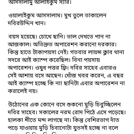
আসসালামু আলাইকুম স্যার।
ওয়ালাইকুম আসসালাম। মুখ তুলে তাকালেন
দবিরউদ্দিন খান।
বয়স হয়েছে। চোখে ছানি। ভাল দেখতে পান না
আজকাল। অতিদ্রুত অপারেশন করানো দরকার।
কিন্তু হাতে টাকাপয়সা নেই। গতবার লায়ন্স ক্লাব থানা
সদরে আই ক্যাম্প করেছিল। বিনা পয়সায়
অপারেশন। ওষুধ পত্তর ফ্রি। দবির সাহেব এবারও
সেই আশায় বসে আছেন। খোঁজ খবর করেন, এ বছর
আই ক্যাম্প হচ্ছে কি না! ছানিটা এবার অপারেশন না
করালেই নয়।
উঠোনের এক কোনে বসে শুকনো মুড়ি চিবুচ্ছিলেন
দবির সাহেব। সকালের নরম রোদ পিঠে এসে পড়েছে।
হালকা শীতে মন্দ লাগছে না। কিন্তু বেশিরভাগ দাঁত
পড়ে যাওয়ায় মুড়ি চিবানোটা যুতসই হচ্ছে না বলে