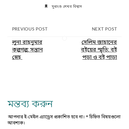
সুধাংশু শেখর বিশ্বাস
PREVIOUS POST
NEXT POST
লুনা রাহনুমার
সেলিম জাহানের
কল্পগল্প: সন্তান
বইয়ের স্মৃতি: বই
স্নেহ
পড়া ও বই পাড়া
মন্তব্য করুন
আপনার ই-মেইল এ্যাড্রেস প্রকাশিত হবে না।
*
চিহ্নিত বিষয়গুলো
আবশ্যক।