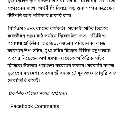
যুক্ত ছিলেন ছাত্র রাজনীতি এবং ‘উদীচী’ ‘খেলাঘর’ এর মতো
সংগঠনের সাথে। অর্থনীতি বিষয়ে পড়াশুনা সম্পন্ন করেছেন
টিউশনি আর পত্রিকায় চাকরি করে।
বিসিএস ১৯৮৪ ব্যাচের কর্মকর্তা। সহকারী সচিব হিসেবে
কর্মজীবন শুরু। মাঠ পর্যায়ে ছিলেন ইউএনও, এডিসি ও
গবেষণা প্রতিষ্ঠান আরডিএ, বগুড়ার পরিচালক। কাজ
করেছেন উপ-সচিব, যুগ্ম-সচিব হিসেবে বিভিন্ন মন্ত্রণালয়ে।
অবসর নিয়েছেন অর্থ মন্ত্রণালয় থেকে অতিরিক্ত সচিব
হিসেবে। উচ্চতর পড়াশুনা করেছেন লন্ডনে। সরকারি কাজে
ঘুরেছেন বহু দেশ। অবসর জীবন কাটে মূলতঃ ঘোরাঘুরি আর
লেখালিখি করেই।
প্রকাশিত বইয়ের সংখ্যা আঠারো।
Facebook Comments