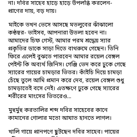
না। দবির সাহেব হাড়ে হাড়ে উপলব্ধি করলেন-
প্রাণের দায়, বড় দায়।
মাইকে তখন ভেসে আসছে মতলুবের ঝাঁঝালো
কন্ঠস্বর- ভাইসব, আপনারা উতলা হবেন না।
আমাদের চিফ গেস্ট, আমার পরম শ্রদ্ধেয় স্যার
প্রকৃতির ডাকে সাড়া দিতে বাথরুমে গেছেন। তিনি
ফিরে এলেই বুঝতে পারবেন আমার রয়েল বেঙ্গল
পেইন্ট কি অব্যর্থ জিনিস। গেঞ্জি ভেদ করে ঢুকে গেছে
স্যারের গায়ের চামড়ার ভিতর। কাঁইচি দিয়ে চামড়া
চেঁছে তুলে আমি প্রমান করে দেব, রয়েল বেঙ্গল শুধু
চামড়াতেই বসে নেই। এতক্ষণে ঢুকে গেছে স্যারের
শরীরের মাংসের ভিতরেও…
মুহুর্মুহু করতালির শব্দ দবির সাহেবের কানে
কামানের গোলার মতো আঘাত হানতে লাগল।
খালি গায়ে প্রানপণে ছুটছেন দবির সাহেব। পায়ের