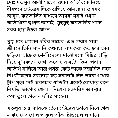
মোঃ মতলুব আলী সাহেব প্রধান অতিথিকে নিয়ে
ধীরপদে স্টেজের দিকে এগিয়ে আসছেন। ভাইসব
আসুন, করতালির মাধ্যমে আমরা সবাই প্রধান
অতিথিকে স্বাগত জানাই। মুহুমুর্হু করতালির শব্দে
সরব হয়ে উঠল প্রাঙ্গন।
মুগ্ধ হয়ে গেলেন দবির সাহেব। এত সম্মান সারা
জীবনে তিনি পান নি কখনও। নামকরা কত ছাত্র তার
ছড়িয়ে আছে দেশে-বিদেশে। মাঝে মধ্যে মিষ্টির হাড়ি
নিয়ে দু’একজন দেখা করে যায় বটে। কিন্তু প্রধান
অতিথি বানিয়ে আজ পর্যন্ত কেউ তাকে সম্মানিত করে
নি। জীবনের সবচেয়ে বড় সম্মানটা দিল তাকে গাধার
টুপি পড়া সেই অকম্মার ধাড়িটা! একেই বোধহয় বলে
নিয়তি, ভাগ্যের খেলা। নিজের হতদরিদ্র অবস্থার
কথা ভুলে গেলেন দবির সাহেব।
মতলুব তার স্যারকে টেনে স্টেজের উপরে নিয়ে গেল।
মাঝখানের গোলাপ ফুল আঁকা টাওয়েল লাগানো