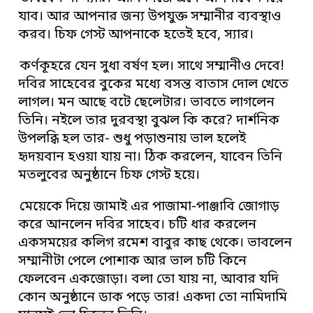
যাব। আর আপনার জন্য উপযুক্ত সম্মানীর ব্যবস্থাও
করব। চিফ গেস্ট আপনাকে হতেই হবে, স্যার।
কর্ণকূহরে যেন সুধা বর্ষণ হল। সাথে সম্মানীও দেবে!
দবির সাহেবের বুকের মধ্যে বসন্ত বাতাস দোল খেতে
লাগল। মন আছে বটে ছেলেটার। ভাবতে লাগলেন
তিনি। নইলে তার দুরবস্থা বুঝল কি করে? দার্শনিক
উপলব্ধি হল তার- শুধু পড়াশুনায় ভাল হলেই
হৃদয়বান হওয়া যায় না। ঠিক করলেন, যাবেন তিনি
মতলুবের অনুষ্ঠানে চিফ গেস্ট হয়ে।
মেয়েকে দিয়ে জামাই এর পাজামা-পাঞ্জাবি জোগাড়
করে আনলেন দবির সাহেব। চটি ধার করলেন
একসময়ের কলিগ রমেশ বাবুর কাছ থেকে। ভাবলেন
সম্মানীটা পেলে পোশাক আর ভাল চটি কিনে
ফেলবেন একজোড়া। বলা তো যায় না, আবার যদি
কোন অনুষ্ঠানে ডাক পড়ে তার! একদা তো নামিদামি