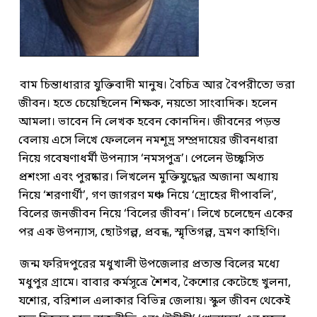
বাম চিন্তাধারার যুক্তিবাদী মানুষ। বৈচিত্র আর বৈপরীত্যে ভরা
জীবন। হতে চেয়েছিলেন শিক্ষক, নয়তো সাংবাদিক। হলেন
আমলা। ভাবেন নি লেখক হবেন কোনদিন। জীবনের পড়ন্ত
বেলায় এসে লিখে ফেললেন নমশূদ্র সম্প্রদায়ের জীবনধারা
নিয়ে গবেষণাধর্মী উপন্যাস ‘নমসপুত্র’। পেলেন উচ্ছ্বসিত
প্রশংসা এবং পুরষ্কার। লিখলেন মুক্তিযুদ্ধের অজানা অধ্যায়
নিয়ে ‘শরণার্থী’, গণ জাগরণ মঞ্চ নিয়ে ‘দ্রোহের দীপাবলি’,
বিলের জনজীবন নিয়ে ‘বিলের জীবন’। লিখে চলেছেন একের
পর এক উপন্যাস, ছোটগল্প, প্রবন্ধ, স্মৃতিগল্প, ভ্রমণ কাহিণি।
জন্ম ফরিদপুরের মধুখালী উপজেলার প্রত্যন্ত বিলের মধ্যে
মধুপুর গ্রামে। বাবার কর্মসূত্রে শৈশব, কৈশোর কেটেছে খুলনা,
যশোর, বরিশাল এলাকার বিভিন্ন জেলায়। স্কুল জীবন থেকেই