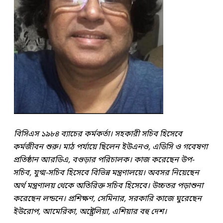
বিসিএস ১৯৮৪ ব্যাচের কর্মকর্তা। সহকারী সচিব হিসেবে
কর্মজীবন শুরু। মাঠ পর্যায়ে ছিলেন ইউএনও, এডিসি ও গবেষণা
প্রতিষ্ঠান আরডিএ, বগুড়ার পরিচালক। কাজ করেছেন উপ-
সচিব, যুগ্ম-সচিব হিসেবে বিভিন্ন মন্ত্রণালয়ে। অবসর নিয়েছেন
অর্থ মন্ত্রণালয় থেকে অতিরিক্ত সচিব হিসেবে। উচ্চতর পড়াশুনা
করেছেন লন্ডনে। প্রশিক্ষণ, সেমিনার, সরকারি কাজে ঘুরেছেন
ইউরোপ, আমেরিকা, অষ্ট্রেলিয়া, এশিয়ার বহু দেশ।