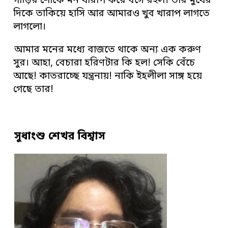
গাড়ির শোকে মন খারাপ করে বসে রইল। তার মুখের
দিকে তাকিয়ে হাসি আর আমারও খুব খারাপ লাগতে
লাগলো।
আমার মনের মধ্যে বাজতে থাকে অন্য এক করুণ
সুর। আহা, বেচারা হরিণটার কি হল! সেকি বেঁচে
আছে! কাতরাচ্ছে যন্ত্রনায়! নাকি ইহলীলা সাঙ্গ হয়ে
গেছে তার!
সুধাংশু শেখর বিশ্বাস