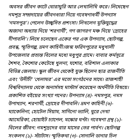
অবসর জীবন কাটে ঘোরাঘুরি আর লেখালিখি করে। লিখেছেন
নমশূদ্র সম্প্রদায়ের জীবনধারা নিয়ে গবেষণাধর্মী উপন্যাস
‘নমসপুত্র’। পেলেন উচ্ছ্বসিত প্রশংসা। লিখলেন মুক্তিযুদ্ধের
অজানা অধ্যায় নিয়ে ‘শরণার্থী’, গণ জাগরণ মঞ্চ নিয়ে ‘দ্রোহের
দীপাবলি’। লিখে চলেছেন একের পর এক উপন্যাস, ছোটগল্প,
প্রবন্ধ, স্মৃতিগল্প, ভ্রমণ কাহিনী।জন্ম ফরিদপুরের মধুখালী
উপজেলার প্রত্যন্ত বিলের মধ্যে মধুপুর গ্রামে। বাবার কর্মসূত্রে
শৈশব, কৈশোর কেটেছে খুলনা, যশোর, বরিশাল এলাকার
বিভিন্ন জেলায়। স্কুল জীবন থেকেই যুক্ত ছিলেন ছাত্র রাজনীতি
এবং ‘উদীচী’ ‘খেলাঘর’ এর মতো সংগঠনের সাথে। রাজশাহী
বিশ্ববিদ্যালয় থেকে অনার্সসহ মাস্টার্স করেছেন অর্থনীতি বিষয়ে।
প্রকাশিত বইয়ের সংখ্যা পনের। উপন্যাস (৪)- নমসপুত্র, নমস
উপাখ্যান, শরণার্থী, দ্রোহের দীপাবলি। ভ্রমণ কাহিনী (৬)-
ম্যাকেলিনা, হোটেল সিয়াম, সাগিনো ভ্যালি, ঘুরে দেখা
আমেরিকা, হোয়াইট চ্যাপেল, মস্কোর ঘন্টা। গবেষণা গ্রন্থ (১)-
বিলের জীবন: নমশূদ্রদের বার মাসের তের পার্বণ। ছোটগল্প
সংকলন (১)- স্ট্যাটাস। স্মৃতিকথা (৩)- সোনালি ডানার চিল