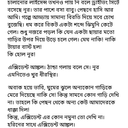
চালানোর লাইসেন্স তখনও পায় নি বলে ড্রাইভিং সিটে
বসেছে নূর। তার পাশে বসা বাবু। পেছনে হাসি আর
আমি। গল্পে আড্ডায় সামান্য বিরতি দিয়ে সবে চোখ
বুজেছি। ধম করে বিকট একটা শব্দে ঝিমুনি কেটে
গেল। শুধু নজরে পড়ল কি যেন একটা ছায়ার মতো
গাড়ির উপর দিয়ে উড়ে চলে গেল। মেঘ নাকি! নাকি
টায়ার বার্স্ট হল!
কি হোল নূর!
এক্সিডেন্ট আঙ্কল। ঠান্ডা গলায় বলে সে। নূর
এমনিতেও খুব ধীরস্থির।
অবাক হয়ে ভাবি, ঘুমের ঝুলে অন্যকোন গাড়িকে
মেরে দিয়েছে নাকি সে! কিন্তু সামনে কোন গাড়ি দেখি
না। তাহলে কি পেছন থেকে অন্য কেউ আমাদেরকে
ধাক্কা দিল!
কিন্তু, এক্সিডেন্ট এর কোন নমুনা তো দেখি না।
হরিনের সাথে এক্সিডেন্ট আঙ্কল।