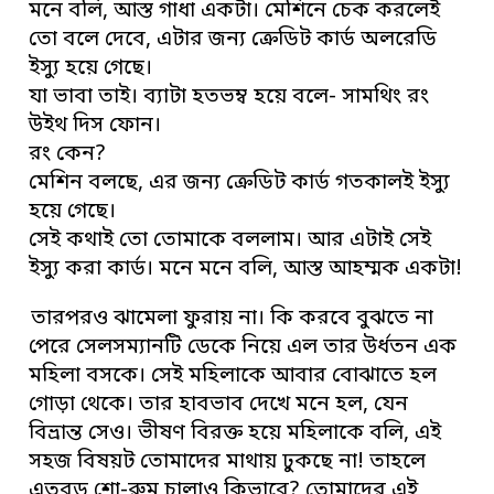
মনে বলি, আস্ত গাধা একটা। মেশিনে চেক করলেই
তো বলে দেবে, এটার জন্য ক্রেডিট কার্ড অলরেডি
ইস্যু হয়ে গেছে।
যা ভাবা তাই। ব্যাটা হতভম্ব হয়ে বলে- সামথিং রং
উইথ দিস ফোন।
রং কেন?
মেশিন বলছে, এর জন্য ক্রেডিট কার্ড গতকালই ইস্যু
হয়ে গেছে।
সেই কথাই তো তোমাকে বললাম। আর এটাই সেই
ইস্যু করা কার্ড। মনে মনে বলি, আস্ত আহম্মক একটা!
তারপরও ঝামেলা ফুরায় না। কি করবে বুঝতে না
পেরে সেলসম্যানটি ডেকে নিয়ে এল তার উর্ধতন এক
মহিলা বসকে। সেই মহিলাকে আবার বোঝাতে হল
গোড়া থেকে। তার হাবভাব দেখে মনে হল, যেন
বিভ্রান্ত সেও। ভীষণ বিরক্ত হয়ে মহিলাকে বলি, এই
সহজ বিষয়ট তোমাদের মাথায় ঢুকছে না! তাহলে
এতবড় শো-রুম চালাও কিভাবে? তোমাদের এই