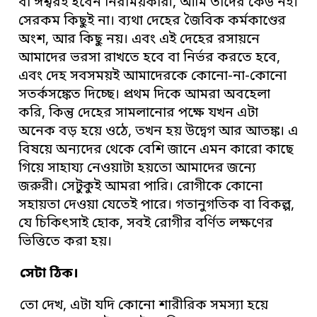
বা ঈশ্বরই হবেন নিরাময়কারী, আমি তাদের কেউ নই।
সেরকম কিছুই না। ব্যথা দেহের জৈবিক কর্মকাণ্ডের
অংশ, আর কিছু নয়। এবং এই দেহের রসায়নে
আমাদের ভরসা রাখতে হবে বা নির্ভর করতে হবে,
এবং দেহ সবসময়ই আমাদেরকে কোনো-না-কোনো
সতর্কসঙ্কেত দিচ্ছে। প্রথম দিকে আমরা অবহেলা
করি, কিন্তু দেহের সামলানোর পক্ষে যখন এটা
অনেক বড় হয়ে ওঠে, তখন হয় উদ্বেগ আর আতঙ্ক। এ
বিষয়ে অন্যদের থেকে বেশি জানে এমন কারো কাছে
গিয়ে সাহায্য নেওয়াটা হয়তো আমাদের জন্যে
জরুরী। সেটুকুই আমরা পারি। রোগীকে কোনো
সহায়তা দেওয়া যেতেই পারে। গতানুগতিক বা বিকল্প,
যে চিকিৎসাই হোক, সবই রোগীর বর্ণিত লক্ষণের
ভিত্তিতে করা হয়।
সেটা ঠিক।
তো দেখ, এটা যদি কোনো শারীরিক সমস্যা হয়ে