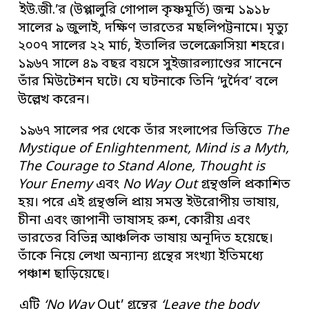
ইউ.জী.’র (উপ্পালুরি গোপাল কৃষ্ণমূর্তি) জন্ম ১৯১৮
সালের ৯ জুলাই, দক্ষিণ ভারতের মছলিপট্টনামে। মৃত্যু
২০০৭ সালের ২২ মার্চ, ইতালির ভলেক্রোসিয়া শহরে।
১৯৬৭ সালে ৪৯ বছর বয়সে সুইজারল্যাণ্ডের সানেনে
তাঁর মিউটেশন ঘটে। যে ঘটনাকে তিনি ‘দুর্দৈব’ বলে
উল্লেখ করেন।
১৯৬৭ সালের পর থেকে তাঁর সংলাপের ভিত্তিতে
The
Mystique of Enlightenment, Mind is a Myth,
The Courage to Stand Alone, Thought is
Your Enemy
এবং
No Way Out
গ্রন্থগুলি প্রকাশিত
হয়। পরে এই গ্রন্থগুলি প্রায় সমস্ত ইউরোপীয় ভাষায়,
চীনা এবং জাপানী ভাষাসহ রুশ, কোরীয় এবং
ভারতের বিভিন্ন আঞ্চলিক ভাষায় অনূদিত হয়েছে।
তাঁকে নিয়ে লেখা অন্যান্য গ্রন্থের সংখ্যা ইতিমধ্যে
পঞ্চাশ ছাড়িয়েছে।
এটি
‘No Way
Out’ গ্রন্থের
‘Leave the body