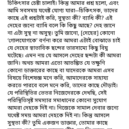
চিকিৎসার চেষ্টা চালাই। কিন্তু আমার প্রশ্ন হলো, এবং
আমি সবসময় যথেষ্ট যোগ্য যারা─চিকিৎসক, তাদের
কাছে এই প্রশ্নটাই করি, সুস্থতা কী? ব্যাধি কী? এই
দেহের জন্যে ব্যাধি বলে কি কিছু আছে? দেহ জানে
না এটা সুস্থ না অসুস্থ। তুমি জানো, [দেহের] কোনো
‘গোলযোগকে’ বর্ণনা করে আমরা এটাই বোঝাতে চাই
যে দেহের স্বাভাবিক ছন্দের ভারসাম্যে কিছু বিঘ্ন
ঘটেছে। এমন নয় যে আসলে দেহের ছন্দটা কী আমরা
জানি। অথচ আমরা এতো আতঙ্কিত যে তক্ষুণি
কোনো ডাক্তারের কাছে বা যাদেরকে আমরা এসব
বিষয়ে বিশেষজ্ঞ মনে করি, আমাদেরকে সাহায্য
করতে পারবে বলে মনে করি, তাদের কাছে দৌড়াই।
যে পরিস্থিতির ভেতর নিজেদেরকে দেখছি, সেই
পরিস্থিতিসৃষ্ট সমস্যার সমাধানের কোনো সুযোগ
আমরা দেহকে দিই না। নিজেকে সামাল দেবার জন্যে
যথেষ্ট সময় আমরা দেহকে দিই না। কিন্তু আসলে
সুস্থতা কী? তুমি একজন ডাক্তার, তোমার কাছে