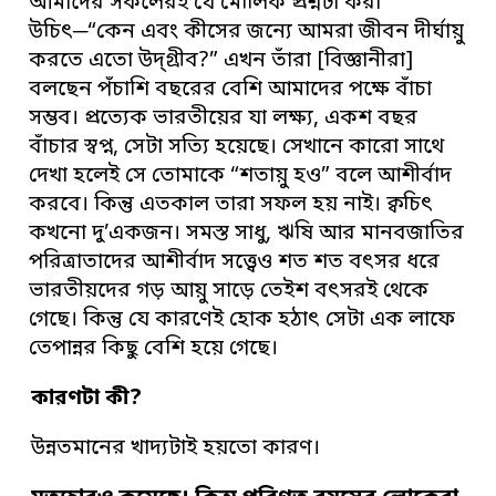
আমাদের সকলেরই যে মৌলিক প্রশ্নটা করা
উচিৎ─“কেন এবং কীসের জন্যে আমরা জীবন দীর্ঘায়ু
করতে এতো উদ্গ্রীব?” এখন তাঁরা [বিজ্ঞানীরা]
বলছেন পঁচাশি বছরের বেশি আমাদের পক্ষে বাঁচা
সম্ভব। প্রত্যেক ভারতীয়ের যা লক্ষ্য, একশ বছর
বাঁচার স্বপ্ন, সেটা সত্যি হয়েছে। সেখানে কারো সাথে
দেখা হলেই সে তোমাকে “শতায়ু হও” বলে আশীর্বাদ
করবে। কিন্তু এতকাল তারা সফল হয় নাই। ক্বচিৎ
কখনো দু’একজন। সমস্ত সাধু, ঋষি আর মানবজাতির
পরিত্রাতাদের আশীর্বাদ সত্ত্বেও শত শত বৎসর ধরে
ভারতীয়দের গড় আয়ু সাড়ে তেইশ বৎসরই থেকে
গেছে। কিন্তু যে কারণেই হোক হঠাৎ সেটা এক লাফে
তেপান্নর কিছু বেশি হয়ে গেছে।
কারণটা কী?
উন্নতমানের খাদ্যটাই হয়তো কারণ।