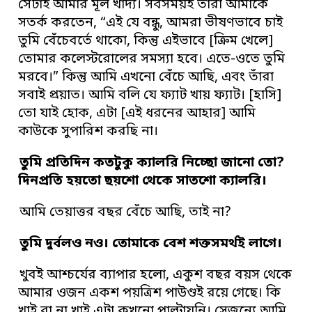
সেটাই আমার মূল খাদ্য। সবসময়ই তাঁরা আমাকে
সতর্ক করতেন, “এই যে বন্ধু, আমরা ভীষণভাবে চাই
তুমি বেঁচেবর্তে থাকো, কিন্তু এইভাবে [ক্রিম খেলে]
তোমার কলেস্টরোলের সমস্যা হবে। এতে-ওতে তুমি
মরবে।” কিন্তু আমি এখনো বেঁচে আছি, এবং তাঁরা
সবাই প্রয়াত। আমি বলি যে ফ্যাট খায় ফ্যাট। [হাসি]
তো যাই হোক, এটা [এই ধরনের আহার] আমি
কাউকে সুপারিশ করছি না।
তুমি প্রতিদিন কতটুকু ক্যালরি নিচ্ছো জানো তো?
দিনপ্রতি হয়তো ছয়শো থেকে সাতশো ক্যালরি।
আমি তেয়াত্তর বছর বেঁচে আছি, তাই না?
তুমি দুর্বলও নও। তোমাকে বেশ শক্তসমর্থই লাগে।
খুবই আশ্চর্যের ব্যাপার হলো, একুশ বছর বয়স থেকে
আমার ওজন একশ পয়ত্রিশ পাউণ্ডই রয়ে গেছে। কি
খাই বা না খাই এটা কখনো পাল্টায়নি। সেজন্যে আমি