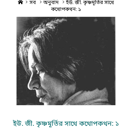
Home
সব
অনুবাদ
ইউ. জী. কৃষ্ণমূর্তির সাথে
কথোপকথন: ১
ইউ. জী. কৃষ্ণমূর্তির সাথে কথোপকথন: ১