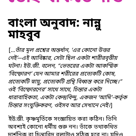
বাংলা অনুবাদ: নান্নু
মাহবুব
[
…তাঁর মূল প্রশ্নের অন্তর্ধান, ‘এর কোনো উত্তর
নেই’─এই আবিষ্কার, সেটা ছিল একটা শারীরবৃত্তীয়
ঘটনা। ইউ.জী. বলেন, “ভেতরের একটা আকস্মিক
‘বিস্ফোরণ’ যেন আমার শরীরের প্রত্যেকটি কোষ,
প্রত্যেকটি স্নায়ু, প্রত্যেকটি গ্রন্থি বিধ্বস্ত করে দিচ্ছে।”
ওই ‘বিস্ফোরণের’ সাথে সাথে, চিন্তার একটা
ধারাবাহিকতা, একটা কেন্দ্রবিন্দু, একজন ‘আমি’-কর্তৃক
চিন্তার সংযুক্তিকরণ, ওইসব আর সেখানে নেই।
]
ইউ.জী. কৃষ্ণমূর্তিকে সংজ্ঞায়িত করা কঠিন। তিনি
অবশ্যই কোনো ধর্মীয় গুরু নন। তাঁকে তথাকথিত
দার্শনিক বা চিন্তাবিদ বলাটাও সঠিক হবে না। যদিও