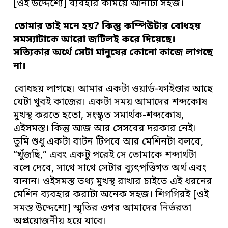
[ওই উদ্দেশ্যে] ব্যবহার কমিয়ে আনাটা সহজ।
তোমার তাই মনে হয়? কিন্তু কম্পিউটার বোধহয়
সমস্যাটাকে আরো জটিলই করে দিয়েছে।
সত্যিকার অর্থে সেটা মানুষের কোনো কাজে লাগছে
না।
বোধহয় লাগছে। আমার একটা ওয়ার্ড-ফাইণ্ডার আছে
যেটা খুবই কাজের। একটা সময় আমাদের শব্দকোষ
মুখস্থ করতে হতো, সংস্কৃত সমার্থক-শব্দকোষ,
এইসমস্ত। কিন্তু আজ আর সেসবের দরকার নেই।
তুমি শুধু একটা বাটন টিপবে আর মেশিনটা বলবে,
“খুঁজছি,” এবং একটু পরেই সে তোমাকে শব্দার্থটা
বলে দেবে, সাথে সাথে সেটার ব্যুৎপত্তিগত অর্থ এবং
বানান। ওইসমস্ত তথ্য মুখস্থ রাখার চাইতে এই ধরনের
মেশিন ব্যবহার করাটা অনেক সহজ। শিগগিরই [ওই
সমস্ত উদ্দেশ্যে] স্মৃতির ওপর আমাদের নির্ভরতা
অপ্রয়োজনীয় হয়ে যাবে।