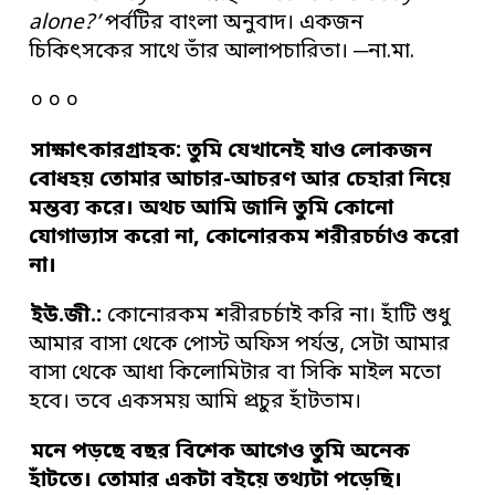
alone?’
পর্বটির বাংলা অনুবাদ। একজন
চিকিৎসকের সাথে তাঁর আলাপচারিতা। ─না.মা.
০ ০ ০
সাক্ষাৎকারগ্রাহক: তুমি যেখানেই যাও লোকজন
বোধহয় তোমার আচার-আচরণ আর চেহারা নিয়ে
মন্তব্য করে। অথচ আমি জানি তুমি কোনো
যোগাভ্যাস করো না, কোনোরকম শরীরচর্চাও করো
না।
ইউ.জী.:
কোনোরকম শরীরচর্চাই করি না। হাঁটি শুধু
আমার বাসা থেকে পোস্ট অফিস পর্যন্ত, সেটা আমার
বাসা থেকে আধা কিলোমিটার বা সিকি মাইল মতো
হবে। তবে একসময় আমি প্রচুর হাঁটতাম।
মনে পড়ছে বছর বিশেক আগেও তুমি অনেক
হাঁটতে। তোমার একটা বইয়ে তথ্যটা পড়েছি।