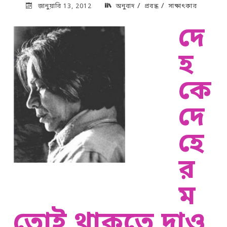
/
/
জানুয়ারি 13, 2012
অনুবাদ
প্রবন্ধ
সাক্ষাৎকার
দে
হ
কে
দে
হে
র
ম
তোই থাকতে দাও