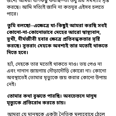
জন্যে আমরা যা-কিছু করছি─তা শুধু এর সমস্যাই সৃষ্টি
করছে। আমি সত্যিই জানি না কতদূর এইসব চলতে
পারে।
তুমি বলছো─এক্ষেত্রে যা-কিছুই আমরা করছি সবই
কোনো-না-কোনোভাবে দেহের আরো স্বাস্থ্যবান,
সুখী, দীর্ঘজীবী হবার ক্ষেত্রে প্রতিবন্ধকতার সৃষ্টি
করছে। সুতরাং দেহকে অবশ্যই তার মতোই থাকতে
দিতে হবে।
হ্যাঁ, দেহকে তার মতোই থাকতে দাও। ভয় পেও না
এবং নানান জায়গায় দৌড়াদৌড়ি কোরো না। কোনো
অবস্থাতেই তোমার মৃত্যুকে জয় করার কোনো উপায়
নেই।
তোমার কথা বুঝতে পারছি। অবচেতনে মানুষ
মৃত্যুকে প্রতিরোধ করতে চায়।
আমরা যে মানুষকে একটা নৈতিক মূল্যবোধে ঠেলে