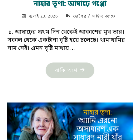
নাহার তৃণা: আষাঢ়ে গপ্পো
/
জুলাই 23, 2026
ছোটগল্প
সাহিত্য ক্যাফে
১. আষাঢ়ের প্রথম দিন থেকেই আকাশের মুখ ভার।
সকাল থেকে একটানা বৃষ্টি হয়ে চলেছে। থামাথামির
নাম নেই। এমন বৃষ্টি মাথায় …
"নাহার
বাকি অংশ
তৃণা:
আষাঢ়ে
গপ্পো"