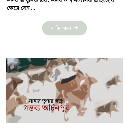
উত্তর আধুনিক এবং উত্তর ঔপনিবেশিক ঐহিত্যের
ক্ষেত্রে বেন …
"বেন
বাকি অংশ
ওকরি’র
গল্প
জীবিত
জনের
প্রার্থনা"