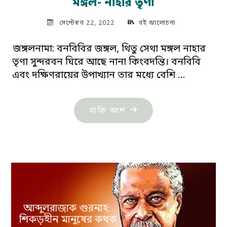
মঙ্গল- নাহার তৃণা
সেপ্টেম্বর 22, 2022
বই আলোচনা
জঙ্গলনামা: বনবিবির জঙ্গল, থিতু সেথা মঙ্গল নাহার
তৃণা সুন্দরবন ঘিরে আছে নানা কিংবদন্তি। বনবিবি
এবং দক্ষিণরায়ের উপাখ্যান তার মধ্যে বেশি …
"জঙ্গলনামা:
বাকি অংশ
বনবিবির
জঙ্গল,
থিতু
সেথা
মঙ্গল-
নাহার
তৃণা"