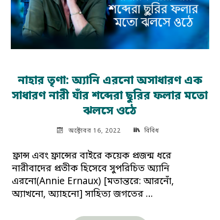
নাহার তৃণা: অ্যানি এরনো অসাধারণ এক
সাধারণ নারী যাঁর শব্দেরা ছুরির ফলার মতো
ঝলসে ওঠে
অক্টোবর 16, 2022
বিবিধ
ফ্রান্স এবং ফ্রান্সের বাইরে কয়েক প্রজন্ম ধরে
নারীবাদের প্রতীক হিসেবে সুপরিচিত অ্যানি
এরনো(Annie Ernaux) [মতান্তরে: আরনোঁ,
অ্যাখনো, অ্যাহনো] সাহিত্য জগতের …