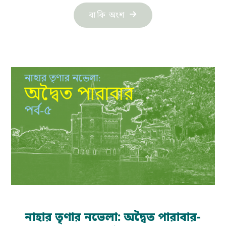
"নাহার
বাকি অংশ
তৃণার
নভেলা:
অদ্বৈত
পারাবার-
পর্ব-৬"
নাহার তৃণার নভেলা: অদ্বৈত পারাবার-