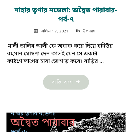
নাহার তৃণার নভেলা: অদ্বৈত পারাবার-
পর্ব-৭
এপ্রিল 17, 2021
উপন্যাস
মালী তালিব আলী কে অবাক করে দিয়ে বদিউর
রহমান ঘোষণা দেন কালই যেন সে একটা
কাঠগোলাপের চারা জোগাড় করে। বাড়ির …
"নাহার
বাকি অংশ
তৃণার
নভেলা:
অদ্বৈত
পারাবার-
পর্ব-৭"