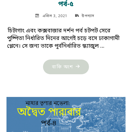
পর্ব-৫
এপ্রিল 3, 2021
উপন্যাস
চিটাগাং এবং কক্সবাজার দর্শন পর্ব চটপট সেরে
পুষ্পিতা নির্ধারিত দিনের আগেই চড়ে বসে ঢাকাগামী
প্লেনে। সে জন্য তাকে পূর্বনির্ধারিত স্ক্যাজুল …
"নাহার
বাকি অংশ
তৃণার
নভেলা:
অদ্বৈত
পারাবার-
পর্ব-৫"