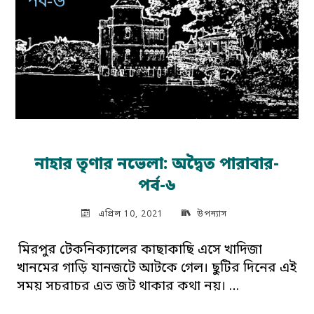
নাহার তৃণার নভেলা: অদ্বৈত পারাবার-
পর্ব-৬
এপ্রিল 10, 2021
উপন্যাস
মিরপুর টেকনিক্যালের কাছাকাছি এসে খাদিজা
খানমের গাড়ি যানজটে আটকে গেল। ছুটির দিনের এই
সময় সচরাচর এত জট থাকার কথা নয়। …