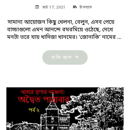
মার্চ 17, 2021
উপন্যাস
সামান্য আয়োজন কিছু খেলনা, বেলুন, এসব পেয়ে
বাচ্চাগুলো এমন আনন্দে রমরমিয়ে ওঠেছে, দেখে
মনটা ভরে যায় খাদিজা খানমের। ‘জোনাকি’ নামের …
"নাহার
বাকি অংশ
তৃণার
নভেলা:
অদ্বৈত
পারাবার-
পর্ব-৩"