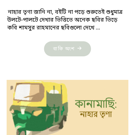
নাহার তৃণা জানি না, বইটি না পড়ে শুরুতেই শুধুমাত্র
উলটে-পালটে দেখার ভিত্তিতে অনেক ছবির ভিড়ে
কবি শামসুর রাহমানের ছবিগুলো দেখে …
"ফেরদৌস
বাকি অংশ
নাহার:
পুবের
আকাশে
উড়িয়েছেন
পশ্চিমের
ঘুড়ি"