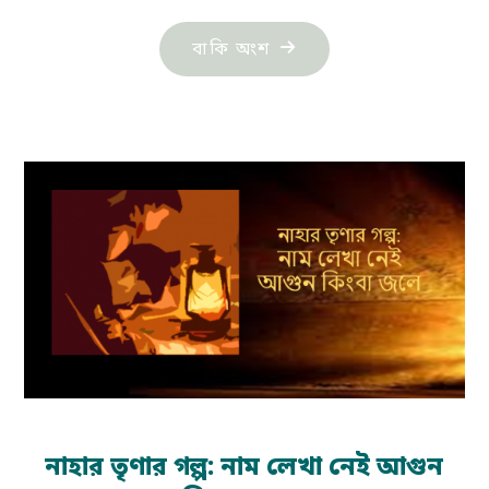
"স্টিফেন
বাকি অংশ
বাটলার
লীককের
গল্প:
একটি
ম্যাচের
কাঠি"
নাহার তৃণার গল্প: নাম লেখা নেই আগুন