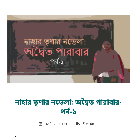
নভেলা:
অদ্বৈত
পারাবার
–
পর্ব
২"
নাহার তৃণার নভেলা: অদ্বৈত পারাবার-
পর্ব-১
মার্চ 7, 2021
উপন্যাস