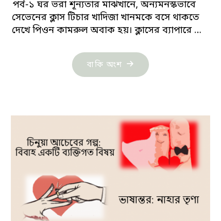
পর্ব-১ ঘর ভরা শূন্যতার মাঝখানে, অন্যমনস্কভাবে
সেভেনের ক্লাস টিচার খাদিজা খানমকে বসে থাকতে
দেখে পিওন কামরুল অবাক হয়। ক্লাসের ব্যাপারে …
"নাহার
বাকি অংশ
তৃণার
নভেলা:
অদ্বৈত
পারাবার-
পর্ব-১"