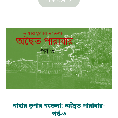
"নাহার
বাকি অংশ
তৃণার
নভেলা:
অদ্বৈত
পারাবার-
পর্ব-৪"
নাহার তৃণার নভেলা: অদ্বৈত পারাবার-
পর্ব-৩