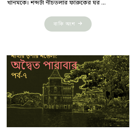
খানমকে। শব্দটা নীচতলার ফারুকের ঘর …
"নাহার
বাকি অংশ
তৃণার
নভেলা:
অদ্বৈত
পারাবার-
পর্ব-৮
(শেষ)"