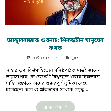
আব্দুলরাজাক গুরনাহ: শিকড়হীন মানুষের
কথক
অক্টোবর 16, 2021
মুক্তগদ্য
নাহার তৃণা বিশ্বসাহিত্যের ঘনিষ্ঠপাঠক মাত্রই জানেন
ডায়াসপোরা লেখকশ্রেণী বিশ্বজুড়ে ধারাবাহিকভাবে
সাহিত্যজগতে তাঁদের গুরুত্বপূর্ণ ভূমিকা রেখে
চলেছেন। অসংখ্য প্রতিভাময় লেখকে সমৃদ্ধ …
"আব্দুলরাজাক
বাকি অংশ