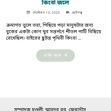
কিংবা জলে
সেপ্টেম্বর 10, 2020
ছোটগল্প
ক্রমাগত ভুলে ভরা, পিছিয়ে পড়া মানুষটার জন্য
বুকের একটা কোণ খুব সন্তর্পণে শীতল পাটি বিছিয়ে
রেখেছিল। বাইরের ছুটন্ত পৃথিবী কিংবা …
"নাহার
বাকি অংশ
তৃণার
গল্প:
নাম
লেখা
নেই
আগুন
কিংবা
সম্পাদক মণ্ডলী: আবদুর রব, ফেরদৌস