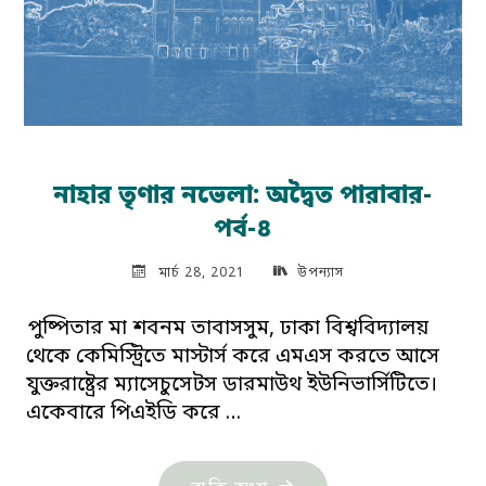
নাহার তৃণার নভেলা: অদ্বৈত পারাবার-
পর্ব-৪
মার্চ 28, 2021
উপন্যাস
পুষ্পিতার মা শবনম তাবাসসুম, ঢাকা বিশ্ববিদ্যালয়
থেকে কেমিস্ট্রিতে মাস্টার্স করে এমএস করতে আসে
যুক্তরাষ্ট্রের ম্যাসেচুসেটস ডারমাউথ ইউনিভার্সিটিতে।
একেবারে পিএইডি করে …