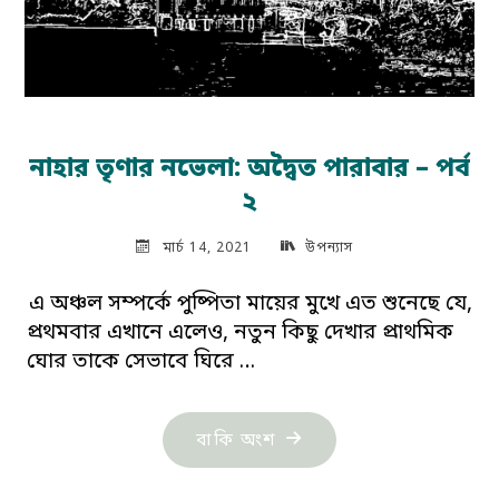
নাহার তৃণার নভেলা: অদ্বৈত পারাবার – পর্ব
২
মার্চ 14, 2021
উপন্যাস
এ অঞ্চল সম্পর্কে পুষ্পিতা মায়ের মুখে এত শুনেছে যে,
প্রথমবার এখানে এলেও, নতুন কিছু দেখার প্রাথমিক
ঘোর তাকে সেভাবে ঘিরে …
"নাহার
বাকি অংশ
তৃণার