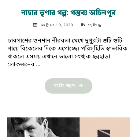
নাহার তৃণার গল্প: গন্তব্য অচিনপুর
অক্টোবর 19, 2020
ছোটগল্প
চারপাশের শুনশান নীরবতা মেখে দুপুরটা গুটি গুটি
পায়ে বিকেলের দিকে এগোচ্ছে। পরিস্হিতি স্বাভাবিক
থাকলে এসময় এখানে ভালো সংখ্যক ছন্নছাড়া
লোকজনের …
"নাহার
বাকি অংশ
তৃণার
গল্প:
গন্তব্য
অচিনপুর"