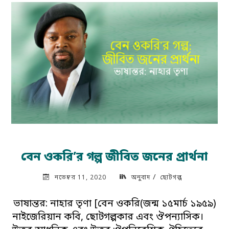
একটি
ব্যক্তিগত
বিষয়"
বেন ওকরি’র গল্প জীবিত জনের প্রার্থনা
/
নভেম্বর 11, 2020
অনুবাদ
ছোটগল্প
ভাষান্তর: নাহার তৃণা [বেন ওকরি(জন্ম ১৫মার্চ ১৯৫৯)
নাইজেরিয়ান কবি, ছোটগল্পকার এবং ঔপন্যাসিক।