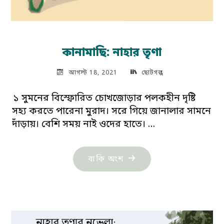
কানামাছি: নাহার তৃণা
আগস্ট 18, 2021
ছোটগল্প
১ সুমনের বিস্ফোরিত চোখজোড়ার পলকহীন দৃষ্টি
সহ্য করতে পারেনা মুরাদ। সরে গিয়ে জানালার সামনে
দাঁড়ায়। বেশি সময় নাই ওদের হাতে। …
"কানামাছি:
বাকি অংশ
নাহার
তৃণা"