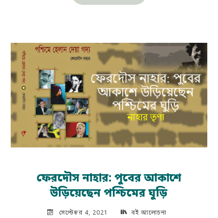
গুরনাহ:
শিকড়হীন
মানুষের
কথক"
ফেরদৌস নাহার: পুবের আকাশে
উড়িয়েছেন পশ্চিমের ঘুড়ি
সেপ্টেম্বর 4, 2021
বই আলোচনা