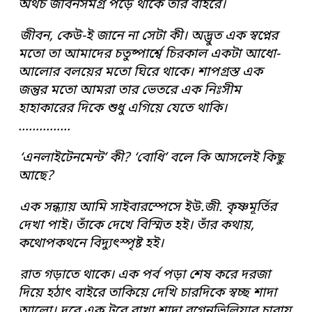
অথচ জীবনসমগ্র পড়ে থাকে তার বাইরে
।
জীবন
,
কেউ-ই জানে না সেটা কী
।
অদ্ভুত এক স্বপ্নের
মতো তা আমাদের চতুষ্পার্শ্বে
চিরকাল একটা আধো-
আলোর বলয়ের মতো ঘিরে থাকে
।
শাপগ্রস্ত এক
জন্তুর মতো আমরা
তার ভেতরে এক নিঃসীম
হাহাকারের দিকে শুধু এগিয়ে যেতে থাকি
।
……………
‘
এনলাইটেনমেন্ট
’
কী
? ‘
বোধি
’
বলে কি আসলেই কিছু
আছে
?
এক সন্ধ্যায় আমি সাইবারস্পেসে ইউ.জী.
কৃষ্ণমূর্তির
দেখা পাই
।
তাঁকে দেখে বিস্মিত হই
।
তাঁর কথায়
,
কথোপকথনে বিদ্যু
ৎ
স্পৃষ্ট হই
।
রাত
গড়াতে থাকে
।
এক পর্ব পড়া শেষ করে দরজা
দিয়ে হঠা
ৎ
বাইরে তাকিয়ে দেখি
চারদিকে স্বচ্ছ শাদা
আলো
।
দূরে এক টবে রাখা শাদা বুগেনভিলিয়ার চারায়