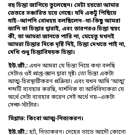
বহু চিন্তা জাগিয়ে তুলেছেন
।
সেটা হয়তো
আমার
ভেতরে সঞ্চারিত হয়ে গেছে
।
যদি একটু পিছিয়ে
যাই
─
আপনি
বোধহয়
বলছিলেন
─
যা-কিছু আমরা
জানি তা চিন্তার দ্বারাই
,
এবং তারপরও চিন্তা স্বয়ং
কী
,
তা আমরা জানতে পারি না
,
যেহেতু যখনই
আমরা চিন্তার দিকে দৃষ্টি দিই
,
চিন্তা
দেখতে পাই না
,
দেখি শুধু চিন্তাবিষয়ক চিন্তা
।
ইউ
.
জী
.
:
এখন আমরা যে চিন্তা নিয়ে কথা বলছি
সেটাও ওই প্রাপ্ত-জ্ঞান দ্বারা সৃষ্ট। তো চিন্তা একটা
আত্ম-চিরস্থায়ীকরণ প্রক্রিয়া। এবং যখন আমি ‘আত্ম’
শব্দটি ব্যবহার করছি, দার্শনিক বা আধিবিদ্যকরা যে
অর্থে সেটা ব্যবহার করেন সেই অর্থে নয়─একটা
সেল্ফ-স্টার্টার।
মিশ্লাভ: কিংবা আত্ম-নিত্যকরণ
।
ইউ
.
জী
.
:
হ্যাঁ, নিত্যকরণ। দেহের তাতে আদৌ কোনো