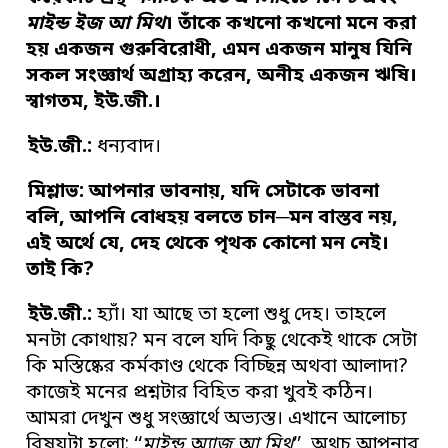
মাইন্ড ইজ আ মিথ
।
তাঁকে কখনো কখনো মনে করা
হয় একজন গুরুবিরোধী
,
এমন একজন মানুষ যিনি
সকল সংজ্ঞার্থ অগ্রাহ্য করেন
,
অনীহ একজন ঋষি
।
স্বাগতম
,
ইউ
.
জী
.
।
ইউ
.
জী
.
:
ধন্যবাদ।
মিশ্লাভ: আপনার ভাবনায়
,
যদি সেটাকে ভাবনা
বলি
,
আপনি বোধহয় বলতে চান
─
মন বাস্তব নয়
,
এই অর্থে যে
,
দেহ থেকে পৃথক কোনো মন নেই
।
তাই কি
?
ইউ
.
জী
.
:
হ্যাঁ। যা আছে তা হলো শুধু দেহ। তাহলে
মনটা কোথায়? মন বলে যদি কিছু থেকেই থাকে সেটা
কি মস্তিষ্কের কর্মকাণ্ড থেকে বিচ্ছিন্ন অথবা আলাদা?
কাজেই মনের প্রশ্নটার বিহিত করা খুবই কঠিন।
আমরা দেখুন শুধু সংজ্ঞার্থে অভ্যস্ত। এখানে আলোচ্য
বিষয়টা হলো: ‘‘
মাইন্ড অ্যাজ আ মিথ
’’, অথচ আপনার