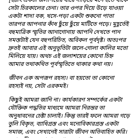
[
হঠা
ৎ
একটা জলাশয়ের ধারে দাঁড়িয়ে মনে হতে থাকে
সেটা চিরকালের চেনা
।
তার
ও
পর দিয়ে
উড়ে যাওয়া
একটা শাদা বক
,
খসে-পড়া একটা শুকনো পাতা
তারপর আপনার কাঁধ ছুঁয়ে
ছুঁয়ে মাটিতে পড়ে
।
মুহূর্তেই
বহুমাত্রিক স্মৃতির আনাগোনায় আপনি দেখতে পান
সমস্তটাই যেন বহুপরিচিত
,
অবিকল পূর্বদৃষ্ট
।
অতঃপর
দ্রুতই আবার এই অনুভূতিটা
জলে-গোলা কালির মতো
মিলিয়ে যায়
।
অথচ এই জলাশয়ের কোনো চিহ্ন
আমার তথাকথিত
পূর্বস্মৃতিতে থাকার কথা নয়
।
জীবন এক অপরূপ রহস্য
।
বা হয়তো তা কোনো
রহস্যই নয়
,
সেটা এরকমই
।
কিছুই
আমরা জানি না
।
কার্যকারণ সম্পর্কের একটা
যৌক্তিক পদ্ধতির মাধ্যমে আমরা
নিরন্তর তা
অনুধাবনের চেষ্টা চালাই
।
কিন্তু তারই ফলে আমরা গড়ে
তুলি বিকৃত
,
ব্যাধিগ্রস্ত এবং মনোবিকারগ্রস্ত একটা
সমাজ
,
এবং সেখানেই সারাটা জীবন
অতিবাহিত করি
।