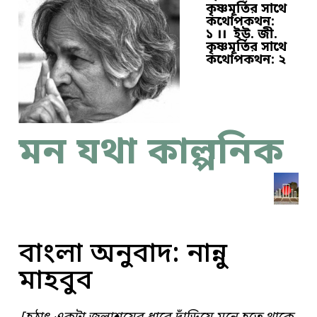
কৃষ্ণমূর্তির সাথে
কথোপকথন:
১
।।
ইউ. জী.
কৃষ্ণমূর্তির সাথে
কথোপকথন: ২
মন যথা কাল্পনিক
বাংলা অনুবাদ: নান্নু
মাহবুব