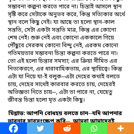
সম্ভাবনা কল্পনা করতে পারে না। চিন্তাই আসলে স্থান
সৃষ্টি করে সেটাকে অনুভব করে, কিন্তু সত্যিকার অর্থে
স্থান বলে কিছু নেই। যা আছে তা হলো স্থান-কাল
সন্ততি, সেটা একটা সন্ততি মাত্র, কিন্তু এর কোনো
শেষ নেই। শুরু নেই এবং কোনো এককালে গিয়ে
পৌঁছুবে সেরকম কোনো বিন্দু নেই, এরকম কোনো
গতিময়তার সম্ভাবনা চিন্তা কল্পনা করতে পারে না।
তো এই হলো চিন্তার সমস্যা; এর ক্রিয়া সীমিত এর
নিত্যকরণে, এর ধারাবাহিকতায়, এর স্থায়িত্বে। কিন্তু
এটা যা নিয়ে যা-ই বলুক─এটা দেহের কথাই বলতে
চায়, দেহের সাথেই কারবার করতে চায়, দেহেরই
অভিজ্ঞতা নিতে চায়─, এটা তা পারে না, যেহেতু
জীবন্ত চিন্তা হলো মৃত একটা কিছু।
মিশ্লাভ: আপনি বোধহয় বলতে চান
─
যদি আপনার
ভাবনার
সারসংক্ষেপ করি
─,
আমরা আমাদেরই
চিন্তা-কারাগারের ফাঁদে আটকে গেছি এবং
এই