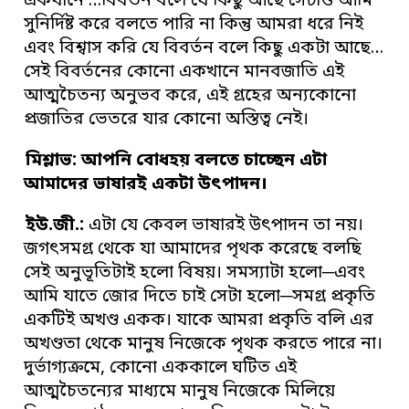
একখানে …বিবর্তন বলে যে কিছু আছে সেটাও আমি
সুনির্দিষ্ট করে বলতে পারি না কিন্তু আমরা ধরে নিই
এবং বিশ্বাস করি যে বিবর্তন বলে কিছু একটা আছে…
সেই বিবর্তনের কোনো একখানে মানবজাতি এই
আত্মচৈতন্য অনুভব করে, এই গ্রহের অন্যকোনো
প্রজাতির ভেতরে যার কোনো অস্তিত্ব নেই।
মিশ্লাভ: আপনি বোধহয় বলতে চাচ্ছেন এটা
আমাদের ভাষারই একটা উ
ৎ
পাদন
।
ইউ
.
জী
.
:
এটা যে কেবল ভাষারই উৎপাদন তা নয়।
জগৎসমগ্র থেকে যা আমাদের পৃথক করেছে বলছি
সেই অনুভূতিটাই হলো বিষয়। সমস্যাটা হলো─এবং
আমি যাতে জোর দিতে চাই সেটা হলো─সমগ্র প্রকৃতি
একটিই অখণ্ড একক। যাকে আমরা প্রকৃতি বলি এর
অখণ্ডতা থেকে মানুষ নিজেকে পৃথক করতে পারে না।
দুর্ভাগ্যক্রমে, কোনো এককালে ঘটিত এই
আত্মচৈতন্যের মাধ্যমে মানুষ নিজেকে মিলিয়ে