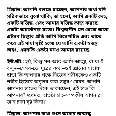
মিশ্লাভ: আপনি বলতে চাচ্ছেন
,
আপনার
কথা যদি
সঠিকভাবে বুঝে থাকি
,
তা হলো
,
আমি একটি দেহ
,
একটি মস্তিষ্ক
,
এবং
আমার মস্তিষ্ক কাজ করছে
একটা অ্যান্টেনার মতো
।
বিশ্ব
জনীন মন থেকে আসা
এইসব
চিন্তার প্রতি আমি রিসেপটিভ এবং তাতে
করে এই মায়া সৃষ্টি হচ্ছে যে আমি একটা
স্বতন্ত্র
অহং
,
এমনকি একটা মনও আমার রয়েছে
।
ইউ
.
জী
.
:
হ্যাঁ, কিন্তু মন-অহং-আমি-আত্মা, বা যা-ই
বলুন─সেসব-তো দূরের কথা─ওই জ্ঞানের সাহায্য
ছাড়া কি আপনার পক্ষে নিজের শরীরকেও একটি
শরীর হিসেবে অনুভব করা সম্ভব? যেমন, আপনি
আপনার হাতের দিকে তাকাচ্ছেন, এই হাত কি
আপনার? প্রথমত, হাতটা হাত-সম্পর্কীয় আপনার
জ্ঞান দ্বারা সৃষ্ট কিনা?
মিশ্লাভ:
আপনার কথা শুনে আমার জন্মান্ধ