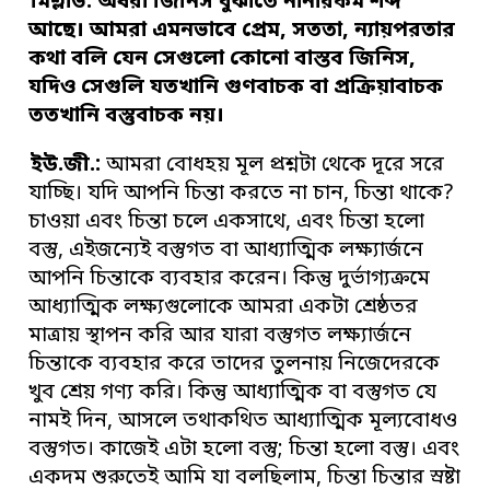
মিশ্লাভ:
অধরা জিনিস বুঝাতে নানারকম শব্দ
আছে
।
আমরা এমনভাবে প্রেম
,
সততা
,
ন্যায়পরতার
কথা বলি যেন সেগুলো কোনো বাস্তব জিনিস
,
যদিও সেগুলি যতখানি
গুণবাচক বা প্রক্রিয়াবাচক
ততখানি বস্তুবাচক নয়
।
ইউ
.
জী
.
:
আমরা বোধহয় মূল প্রশ্নটা থেকে দূরে সরে
যাচ্ছি। যদি আপনি চিন্তা করতে না চান, চিন্তা থাকে?
চাওয়া এবং চিন্তা চলে একসাথে, এবং চিন্তা হলো
বস্তু, এইজন্যেই বস্তুগত বা আধ্যাত্মিক লক্ষ্যার্জনে
আপনি চিন্তাকে ব্যবহার করেন। কিন্তু দুর্ভাগ্যক্রমে
আধ্যাত্মিক লক্ষ্যগুলোকে আমরা একটা শ্রেষ্ঠতর
মাত্রায় স্থাপন করি আর যারা বস্তুগত লক্ষ্যার্জনে
চিন্তাকে ব্যবহার করে তাদের তুলনায় নিজেদেরকে
খুব শ্রেয় গণ্য করি। কিন্তু আধ্যাত্মিক বা বস্তুগত যে
নামই দিন, আসলে তথাকথিত আধ্যাত্মিক মূল্যবোধও
বস্তুগত। কাজেই এটা হলো বস্তু; চিন্তা হলো বস্তু। এবং
একদম শুরুতেই আমি যা বলছিলাম, চিন্তা চিন্তার স্রষ্টা