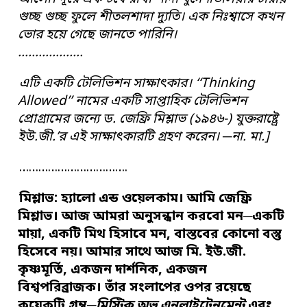
গুচ্ছ
গুচ্ছ ফুলে শীতলশাদা দ্যুতি
।
এক নিঃশ্বাসে কখন
ভোর হয়ে গেছে জানতে পারিনি
।
……………….
এটি
একটি টেলিভিশন সাক্ষা
ৎ
কার
।
‘‘Thinking
Allowed’’
নামের একটি সাপ্তাহিক
টেলিভিশন
প্রোগ্রামের জন্যে ড. জেফ্রি মিশ্লাভ (১৯৪৬-) যুক্তরাষ্ট্রে
ইউ.জী.
’
র এই সাক্ষা
ৎ
কারটি গ্রহণ করেন
।
─
না. মা
.]
…………………………….
মিশ্লাভ:
হ্যালো এন্ড ওয়েলকাম
।
আমি জেফ্রি
মিশ্লাভ
।
আজ আমরা অনুসন্ধান করবো মন
─
একটি
মায়া
,
একটি মিথ হি
সা
বে মন
,
বাস্তবের কোনো বস্তু
হিসেবে নয়
।
আমার সাথে আজ
মি. ইউ
.
জী
.
কৃষ্ণমূর্তি
,
একজন দার্শনিক
,
একজন
বিশ্বপরিব্রাজক
।
তাঁর সংলাপের
ও
প
র রয়েছে
কয়েকটি গ্রন্থ
─
মিস্টিক অভ এনলাইটেনমেন্ট
এবং