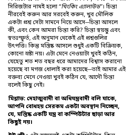
সিরিজটার নামই হলো ‘‘
থিংকিং এ্যালাউড
’’। চিন্তা
নীরবেই করুন আর সরবেই করুন, খুব মৌলিক
একটা প্রশ্ন সেটা সামনে নিয়ে আসে─চিন্তা আসলে
কী, এবং কেন আমরা চিন্তা করি? চিন্তা স্বয়ম্ভু এবং
স্বতঃস্ফূর্ত, এই অনুমান থেকেই এই প্রশ্নগুলির
উৎপত্তি। কিন্তু মস্তিষ্ক আসলে শুধুই একটি বিক্রিয়ক,
কোনো স্রষ্টা নয়। এটা মেনে নেওয়াটা খুবই কঠিন,
যেহেতু শত শত বছর ধরে আমাদের বিশ্বাস করানো
হয়েছে বা মগজ ধোলাই করা হয়েছে─তাই আমার এই
বক্তব্য মেনে নেওয়া খুবই কঠিন যে, আদৌ চিন্তা
বলেই কিছু নেই।
মিশ্লাভ: দেহাত্মবাদী বা অধিযন্ত্রবাদী বলি যাকে
,
আপনি বোধহয় সেরকম একটা অবস্থান নিচ্ছেন
,
যে
,
মস্তিষ্ক একটি যন্ত্র বা কম্পিউটার
ছাড়া আর
কিছুই নয়
।