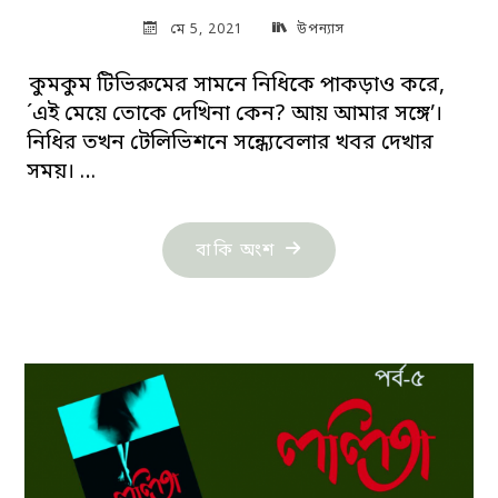
মে 5, 2021
উপন্যাস
কুমকুম টিভিরুমের সামনে নিধিকে পাকড়াও করে,
´এই মেয়ে তোকে দেখিনা কেন? আয় আমার সঙ্গে’।
নিধির তখন টেলিভিশনে সন্ধ্যেবেলার খবর দেখার
সময়। …
"নাহার
বাকি অংশ
মনিকা:
বিসর্গ
তান-২৫"