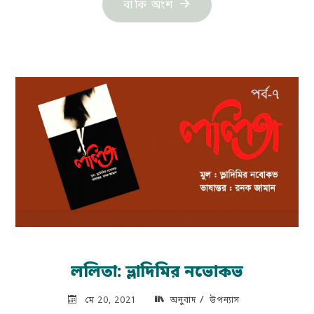
"নাহার
বাকি অংশ
মনিকা:
বিসর্গ
তান-২৭"
ললিতা: ভ্লাদিমির নভোকভ
/
মে 20, 2021
অনুবাদ
উপন্যাস