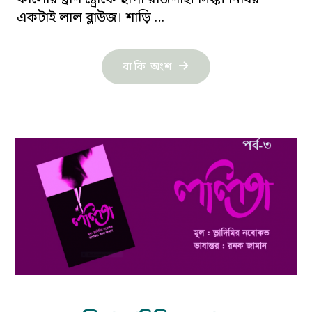
কালোর ব্রাশ ষ্ট্রোকে ছাপা রাজশাহী সিল্ক। নিধির
একটাই লাল ব্লাউজ। শাড়ি …
"নাহার
বাকি অংশ
মনিকা:
বিসর্গ
তান-২৩"