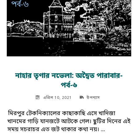
নাহার তৃণার নভেলা: অদ্বৈত পারাবার-
পর্ব-৬
এপ্রিল 10, 2021
উপন্যাস
মিরপুর টেকনিক্যালের কাছাকাছি এসে খাদিজা
খানমের গাড়ি যানজটে আটকে গেল। ছুটির দিনের এই
সময় সচরাচর এত জট থাকার কথা নয়। …