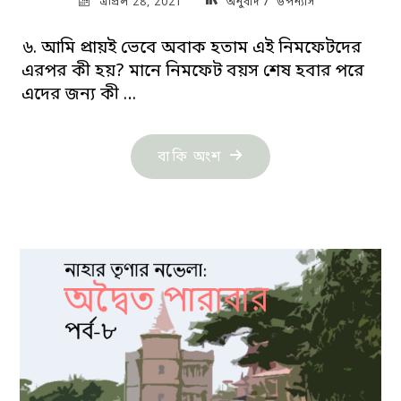
/
এপ্রিল 28, 2021
অনুবাদ
উপন্যাস
৬. আমি প্রায়ই ভেবে অবাক হতাম এই নিমফেটদের
এরপর কী হয়? মানে নিমফেট বয়স শেষ হবার পরে
এদের জন্য কী …
"ললিতা:
বাকি অংশ
ভ্লাদিমির
নভোকভ"