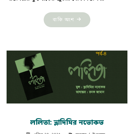
"নাহার
বাকি অংশ
মনিকা:
বিসর্গ
তান-২৪"
ললিতা: ভ্লাদিমির নভোকভ