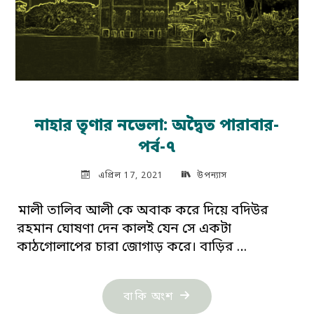
নাহার তৃণার নভেলা: অদ্বৈত পারাবার-
পর্ব-৭
এপ্রিল 17, 2021
উপন্যাস
মালী তালিব আলী কে অবাক করে দিয়ে বদিউর
রহমান ঘোষণা দেন কালই যেন সে একটা
কাঠগোলাপের চারা জোগাড় করে। বাড়ির …
"নাহার
বাকি অংশ