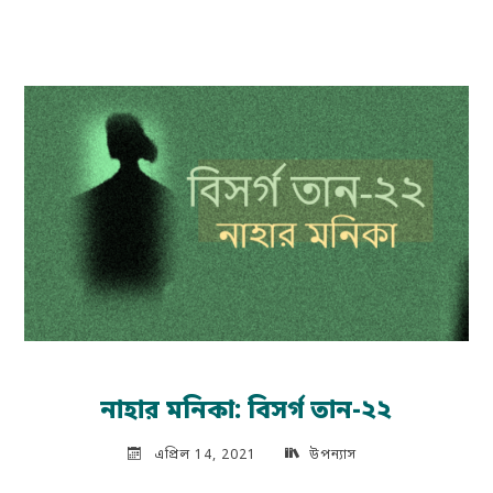
তৃণার
নভেলা:
অদ্বৈত
পারাবার-
পর্ব-৭"
নাহার মনিকা: বিসর্গ তান-২২
এপ্রিল 14, 2021
উপন্যাস