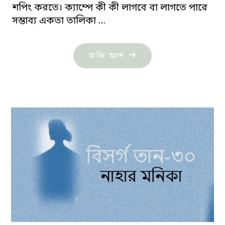
শপিং করতে। ক্যাম্পে কী কী লাগবে বা লাগতে পারে
সম্ভাব্য একতা তালিকা …
"ললিতা:
বাকি অংশ
ভ্লাদিমির
নভোকভ"