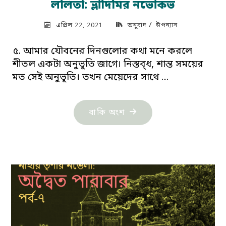
ললিতা: ভ্লাদিমির নভোকভ
/
এপ্রিল 22, 2021
অনুবাদ
উপন্যাস
৫. আমার যৌবনের দিনগুলোর কথা মনে করলে
শীতল একটা অনুভূতি জাগে। নিস্তব্ধ, শান্ত সময়ের
মত সেই অনুভূতি। তখন মেয়েদের সাথে …
"ললিতা:
বাকি অংশ
ভ্লাদিমির
নভোকভ"