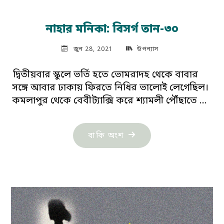
নাহার মনিকা: বিসর্গ তান-৩০
জুন 28, 2021
উপন্যাস
দ্বিতীয়বার স্কুলে ভর্তি হতে ভোমরাদহ থেকে বাবার
সঙ্গে আবার ঢাকায় ফিরতে নিধির ভালোই লেগেছিল।
কমলাপুর থেকে বেবীট্যাক্সি করে শ্যামলী পৌঁছাতে …
"নাহার
বাকি অংশ
মনিকা:
বিসর্গ
তান-৩০"