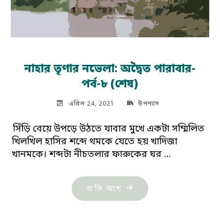
নাহার তৃণার নভেলা: অদ্বৈত পারাবার-
পর্ব-৮ (শেষ)
এপ্রিল 24, 2021
উপন্যাস
সিঁড়ি বেয়ে উপড়ে উঠতে যাবার মুখে একটা সম্মিলিত
খিলখিল হাসির শব্দে থমকে যেতে হয় খাদিজা
খানমকে। শব্দটা নীচতলার ফারুকের ঘর …
"নাহার
বাকি অংশ
তৃণার
নভেলা: