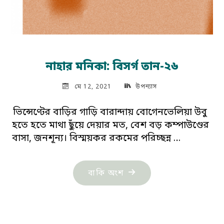
নাহার মনিকা: বিসর্গ তান-২৬
মে 12, 2021
উপন্যাস
ভিন্সেণ্টের বাড়ির গাড়ি বারান্দায় বোগেনভেলিয়া উবু
হতে হতে মাথা ছুঁয়ে দেয়ার মত, বেশ বড় কম্পাউণ্ডের
বাসা, জনশূন্য। বিস্ময়কর রকমের পরিচ্ছন্ন …
"নাহার
বাকি অংশ
মনিকা:
বিসর্গ
তান-২৬"