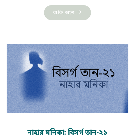
"নাহার
বাকি অংশ
তৃণার
নভেলা:
অদ্বৈত
পারাবার-
পর্ব-৬"
নাহার মনিকা: বিসর্গ তান-২১