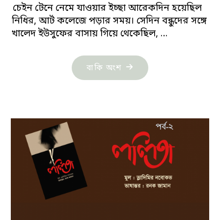
চেইন টেনে নেমে যাওয়ার ইচ্ছা আরেকদিন হয়েছিল
নিধির, আর্ট কলেজে পড়ার সময়। সেদিন বন্ধুদের সঙ্গে
খালেদ ইউসুফের বাসায় গিয়ে থেকেছিল, …
"নাহার
বাকি অংশ
মনিকা:
বিসর্গ
তান-২২"